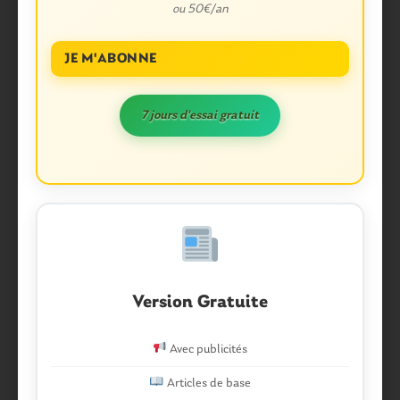
ou 50€/an
JE M'ABONNE
7 jours d'essai gratuit
Version Gratuite
Avec publicités
Articles de base