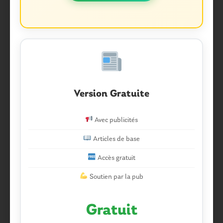
Version Gratuite
Avec publicités
Articles de base
Accès gratuit
Soutien par la pub
Gratuit