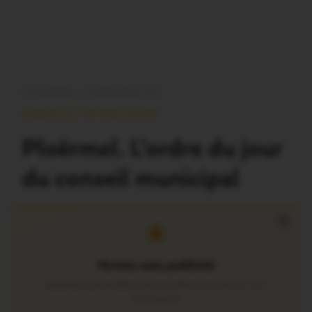
PLOËRMEL COMMUNAUTÉ
Publié Le 18 Mai 2026
Ploërmel. L’ordre du jour
du conseil municipal
×
Version sans publicité
Soutenez notre média local et profitez d’une lecture sans
interruption