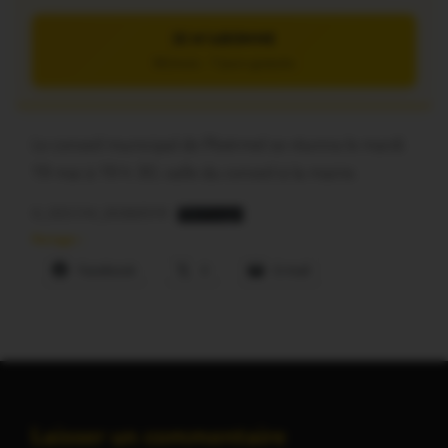
JE M’ABONNE
5€/mois – 7 jours gratuits
Le conseil municipal de Ploërmel se réunira le mardi
19 mai à 19 h 30, salle du conseil à la mairie.
0_ODJ CM_20260519
Télécharger
Partager :
Facebook
X
E-mail
Laisser un commentaire