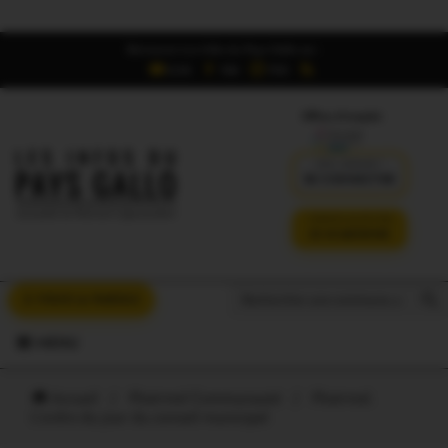
Retrouvez Les Infos du Pays Gallo sur :
6,5K
16K
700
Offres d'emploi
DÉJÀ ABONNÉ ?
SE CONNECTER
VERSION SANS PUB
JE M'ABONNE
Search But
Search
À VOUS LA PAROLE
for:
MENU
Accueil
/
Ploërmel Communauté
/
Ploërmel.
L’ordre du jour du conseil municipal