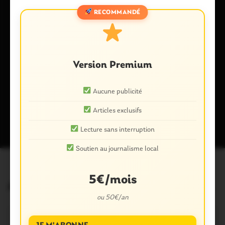
RECOMMANDÉ
Enregistrer mon nom, mon e-mail et mon site dans le
navigateur pour mon prochain commentaire.
Version Premium
Aucune publicité
Ce site utilise Akismet pour réduire les indésirables.
En savoir plus
sur la façon dont les données de vos commentaires sont traitées
.
Articles exclusifs
Lecture sans interruption
Soutien au journalisme local
5€/mois
Articles similaires
ou 50€/an