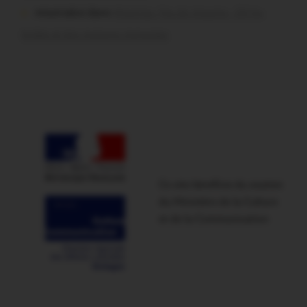
missiriakoi dans
Missiriac. Feu de chaume : 24 ha
brûlés et des maisons menacées
Ce site bénéficie du soutien
du Ministère de la Culture
et de la Communication