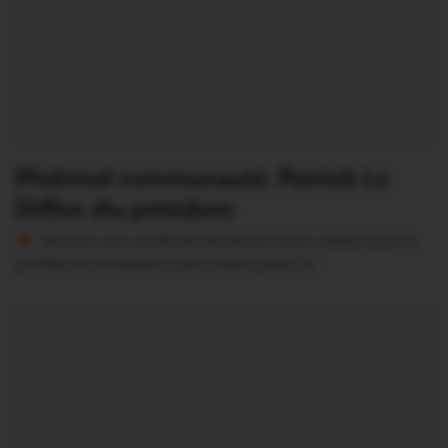
Ploërmel communauté. Patrick Le
Diffon élu président
Version sans publicité Soutenez notre média local et
profitez d’une lecture sans interruption Je…