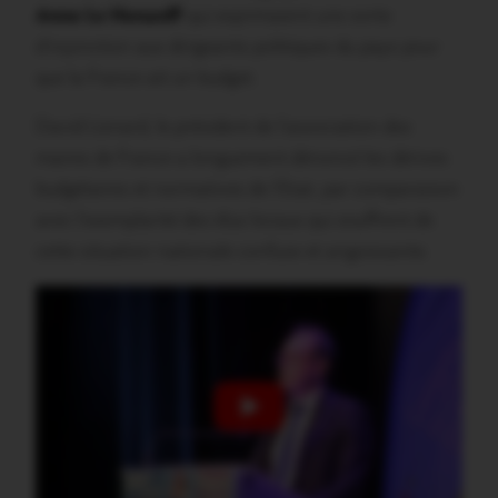
Anne Le Henanff
qui exprimaient une sorte
d’injonction aux dirigeants politiques du pays pour
que la France ait un budget.
David Lisnard, le président de l’association des
maires de France a longuement dénoncé les dérives
budgétaires et normatives de l’Etat, par comparaison
avec l’exemplarité des élus locaux qui souffrent de
cette situation nationale confuse et angoissante.