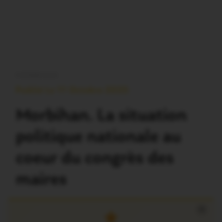
MORBIHAN
Publié Le 11 Octobre 2025
Morbihan. La situation
politique nationale au
coeur du congrès des
maires
×