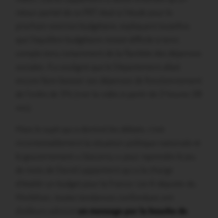
retour partiel de ce PST était à l’étude pour le
prochain exercice budgétaire, expliquant toutefois
que l’équilibre budgétaire restait difficile à tenir,
compte tenu notamment de la flambée des dépenses
sociales. Il a souligné que le Département allait
encore faire baisser ses dépenses de fonctionnement
de l’ordre de 3% (voir la vidéo à partir de 2 heures 28
mn).
Mais le sujet qui a dominé les débats, c’est
incontestablement la situation politique nationale et
le gouvernement « biscornu » pour reprendre le jeu
de mots de David Lappartient qui a la charge
d’établir un budget pour la France. Les 6 députés du
Morbihan, toutes tendances confondues ont
d’ailleurs adressé
un message par la bouche de