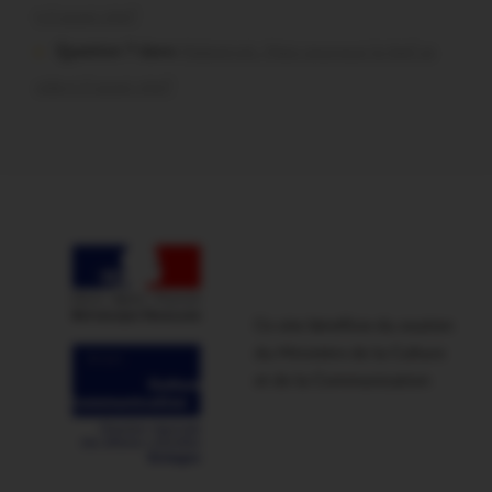
t-il aussi vite?
Question ? dans
Malestroit. Mais pourquoi le bief se
vide-t-il aussi vite?
Ce site bénéficie du soutien
du Ministère de la Culture
et de la Communication