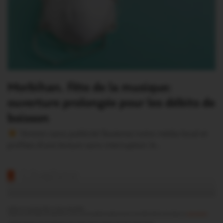
Morbihan. Fête de la musique:
ouverture prolongée pour les débits de
boisson
Version sans publicité Soutenez notre média local et
profitez d’une lecture sans interruption Je…