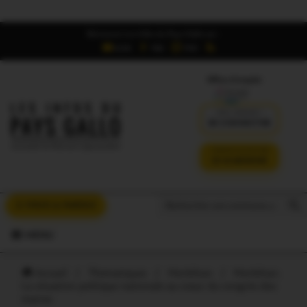
Retrouvez Les Infos du Pays Gallo sur :
6,5K
16K
700
Offres d'emploi
DÉJÀ ABONNÉ ?
SE CONNECTER
VERSION SANS PUB
JE M'ABONNE
Search But
Search
À VOUS LA PAROLE
for:
MENU
Accueil
/
Thématiques
/
Morbihan
/
Morbihan.
La situation politique nationale au coeur du congrès des
maires