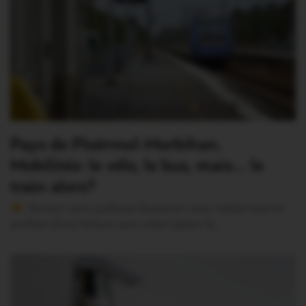
Pays de Ploërmel-Morbihan.
Mobilités: le vélo, le bus, mais… le
train alors?
Version sans publicité Soutenez notre média local et
profitez d’une lecture sans interruption Je…