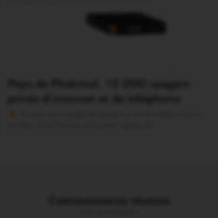
Pays de Ploërmel. 12 000 usagers
privés d’internet et de téléphone
Version sans publicité Soutenez notre média local et
profitez d’une lecture sans interruption Je…
Commentaires récents
Vous avez la parole !