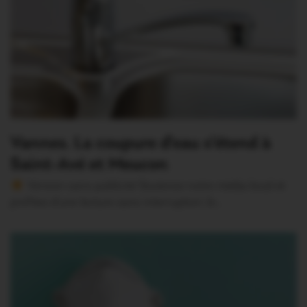
Vannes. La coupure d’eau s’étend à
Saint-Avé et Meucon
Version sans publicité Soutenez notre média local et
profitez d’une lecture sans interruption Je…