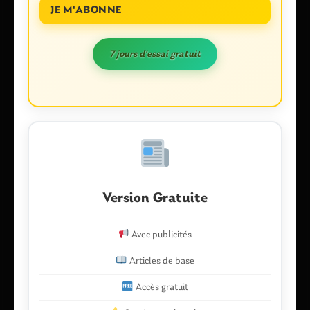
obligatoires sont indiqués avec
*
JE M'ABONNE
Commentaire
*
7 jours d'essai gratuit
Version Gratuite
Nom
*
Avec publicités
E-mail
*
Articles de base
Accès gratuit