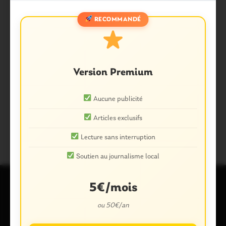
RECOMMANDÉ
Version Premium
Aucune publicité
Partager :
Facebook
X
E-mail
Articles exclusifs
Lecture sans interruption
Soutien au journalisme local
5€/mois
Laisser un commentaire
ou 50€/an
Votre adresse e-mail ne sera pas publiée.
Les champs