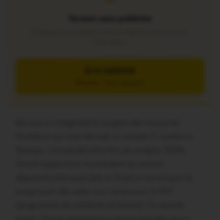
Version sans publicité
Soutenez notre média local et profitez d’une lecture sans
interruption
JE M’ABONNE
5€/mois – 7 jours gratuits
Revivez en intégralité le congrès des maires du
Morbihan qui s’est déroulé ce samedi 11 octobre à
Sarzeau. L’année dernière lors du congrès 2024,
David Lappartient, le président du conseil
départemental avait jeté un froid en annonçant la
suspension des aides aux communes, le PST
(programme de solidarité territorial). Ce samedi
matin, David Lappartient a laissé entendre qu’un