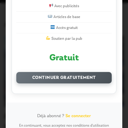
Avec publicités
Articles de base
Articles similaires
Accès gratuit
Soutien par la pub
Gratuit
CONTINUER GRATUITEMENT
Football. Trophée du Morbihan : les
Déjà abonné ?
Se connecter
u18 du groupement du Maquis de
En continuant, vous acceptez nos conditions d'utilisation