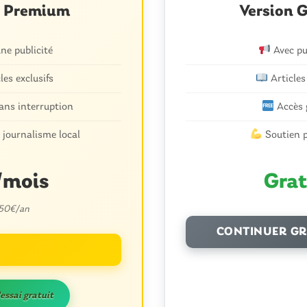
n Premium
Version G
e publicité
Avec pu
les exclusifs
Articles
ans interruption
Accès 
 journalisme local
Soutien p
/mois
Grat
 commentaire
il ne sera pas publiée.
Les champs obligatoires sont indiqués avec
*
 50€/an
CONTINUER GR
'essai gratuit