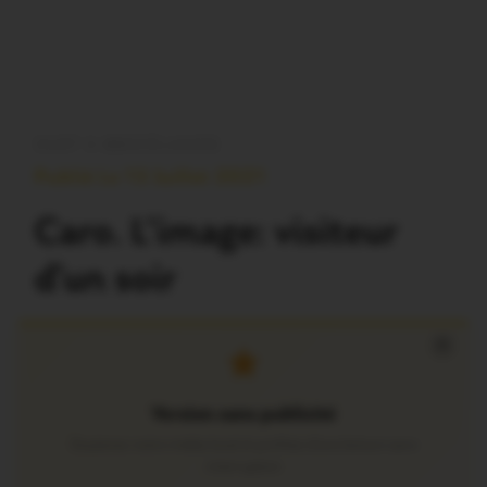
OUST À BROCÉLIANDE
Publié Le 13 Juillet 2021
Caro. L’image: visiteur
d’un soir
×
Version sans publicité
Soutenez notre média local et profitez d’une lecture sans
interruption