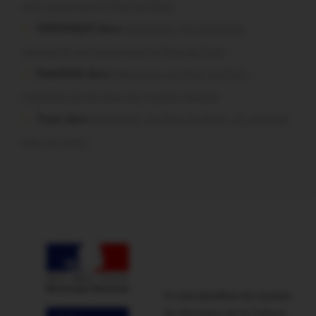
ont craqué pour le Pont du Rock
VERONIQUE dans
Malestroit. Ces bénévoles
normands ont craqué pour le Pont du Rock
Dedelle56 dans
Malestroit. Au Pont du Rock :
comment ils ont vécu leur premier festival
Tryan dans
Malestroit. Au Pont du Rock : un vendredi
soir sur scène
Ce site bénéficie du soutien
du Ministère de la Culture