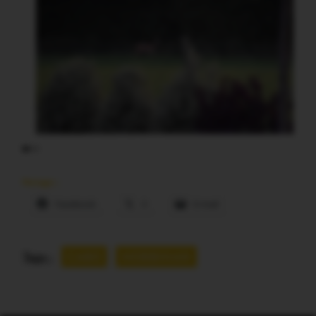
Partager :
Facebook
X
E-mail
Tags :
CARO
MORBIHAN