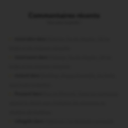
Commentaires récents
Vous avez la parole !
missiriakoi dans
Missiriac. Feu de chaume : 24 ha
brûlés et des maisons menacées
missiriacois dans
Missiriac. Feu de chaume : 24 ha
brûlés et des maisons menacées
motard dans
Morbihan. Risque d’incendie : les forêts
sous haute protection
Pressard dans
Pays de Ploërmel. Toutes les communes
signent la charte pour l’inclusion des personnes en
situation de handicap
infosgallo dans
Malestroit. Ces bénévoles normands