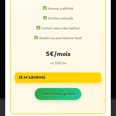
Aucune publicité
E-mail
*
Articles exclusifs
Lecture sans interruption
Soutien au journalisme local
Enregistrer mon nom, mon e-mail et mon site dans le
navigateur pour mon prochain commentaire.
5€/mois
ou 50€/an
Ce site utilise Akismet pour réduire les indésirables.
En savoir plus
JE M'ABONNE
sur la façon dont les données de vos commentaires sont traitées
.
7 jours d'essai gratuit