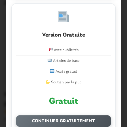
Articles similaires
Version Gratuite
Avec publicités
Articles de base
Accès gratuit
Soutien par la pub
Morbihan. Villes fleuries: des pétales
Gratuit
pour Caro, Berric, Ménéac, Guilliers…
Version sans publicité Soutenez notre média local et
profitez d’une lecture sans interruption Je…
CONTINUER GRATUITEMENT