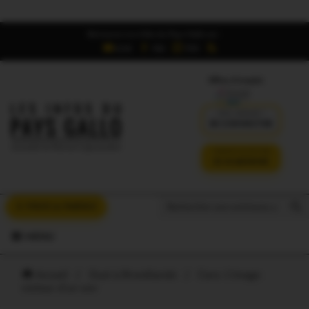
Retrouvez Les Infos du Pays Gallo sur :
6,5K
16K
700
Offres d'emploi
DÉJÀ ABONNÉ ?
SE CONNECTER
VERSION SANS PUB
JE M'ABONNE
Search But
Search
À VOUS LA PAROLE
for:
MENU
Accueil
/
Oust à Brocéliande
/
Caro. L’image:
visiteur d’un soir