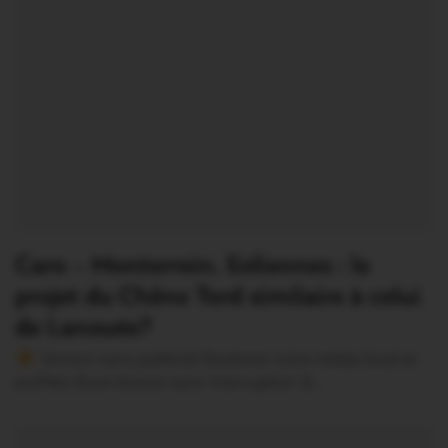
Caro – Monterrein. Eoliennes : le
projet du Chêne Tord similaire à celui
de Lanouée?
Version sans publicité Soutenez notre média local et
profitez d’une lecture sans interruption Je…