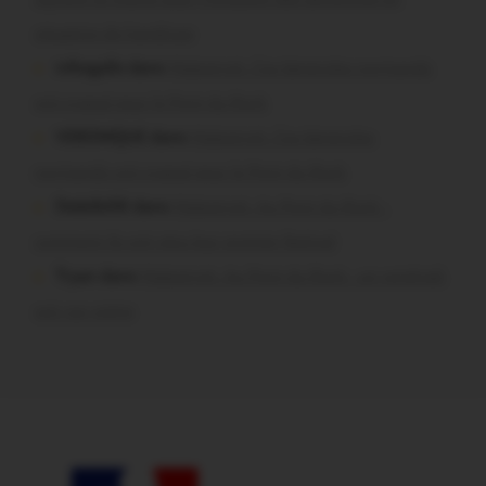
situation de handicap
infosgallo dans
Malestroit. Ces bénévoles normands
ont craqué pour le Pont du Rock
VERONIQUE dans
Malestroit. Ces bénévoles
normands ont craqué pour le Pont du Rock
Dedelle56 dans
Malestroit. Au Pont du Rock :
comment ils ont vécu leur premier festival
Tryan dans
Malestroit. Au Pont du Rock : un vendredi
soir sur scène