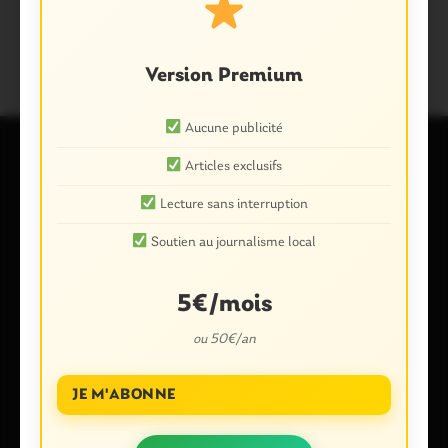
COVID 19 MORBIHAN
MORBIHAN
Version Premium
Aucune publicité
Articles exclusifs
Laisser un commentaire
Lecture sans interruption
Votre adresse e-mail ne sera pas publiée.
Les champs
Soutien au journalisme local
obligatoires sont indiqués avec
*
Commentaire
*
5€/mois
ou 50€/an
JE M'ABONNE