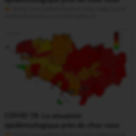
Version sans publicité Soutenez notre média local et
profitez d’une lecture sans interruption Je…
COVID 19. La situation
épidémiologique près de chez vous
Version sans publicité Soutenez notre média local et