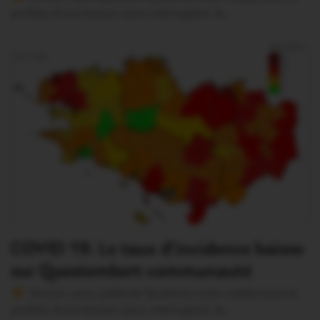
profitez d’une lecture sans interruption Je…
COVID 19. Le taux d’incidence baisse
sur Questembert communauté
Version sans publicité Soutenez notre média local et
profitez d’une lecture sans interruption Je…