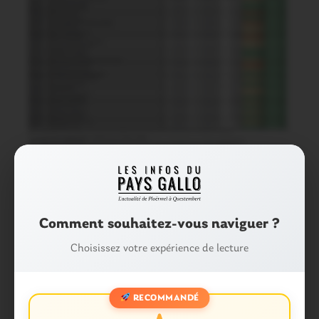
Comment souhaitez-vous naviguer ?
Partager :
Facebook
X
E-mail
Choisissez votre expérience de lecture
Tags :
RECOMMANDÉ
CORONAVIRUS
COVID 19 BRETAGNE