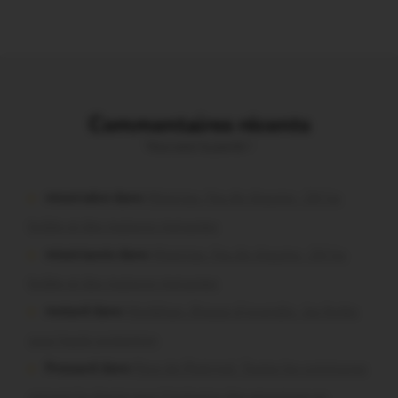
Commentaires récents
Vous avez la parole !
missiriakoi dans
Missiriac. Feu de chaume : 24 ha
brûlés et des maisons menacées
missiriacois dans
Missiriac. Feu de chaume : 24 ha
brûlés et des maisons menacées
motard dans
Morbihan. Risque d’incendie : les forêts
sous haute protection
Pressard dans
Pays de Ploërmel. Toutes les communes
signent la charte pour l’inclusion des personnes en