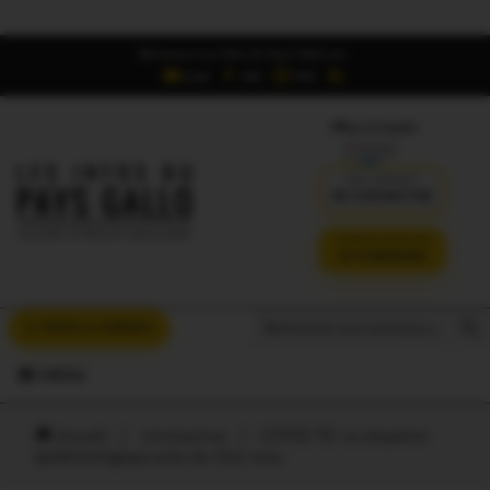
Retrouvez Les Infos du Pays Gallo sur :
6,5K
16K
700
Offres d'emploi
DÉJÀ ABONNÉ ?
SE CONNECTER
VERSION SANS PUB
JE M'ABONNE
Search But
Search
À VOUS LA PAROLE
for:
MENU
Accueil
/
coronavirus
/
COVID 19. La situation
épidémiologique près de chez vous