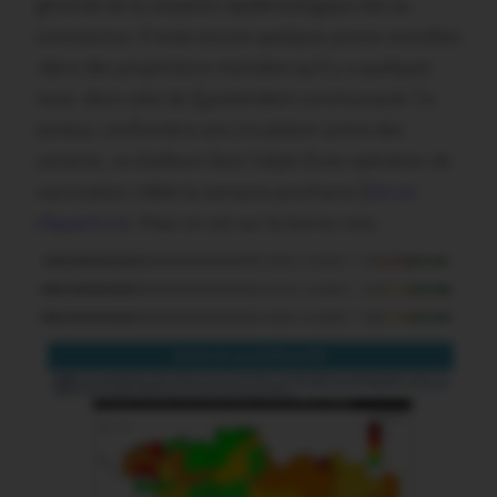
générale de la situation épidémiologique liée au
coronavirus. Il reste encore quelques points sensibles
-dans des proportions moindres qu’il y a quelques
mois- dont celui de Questembert communauté. Ce
secteur, confronté à une circulation active des
variants, va d’ailleurs faire l’objet d’une opération de
vaccination ciblée la semaine prochaine (
lire en
cliquant ici
). Mais on est sur la bonne voie…