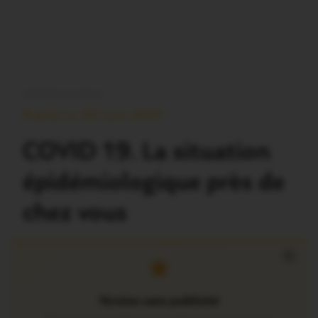
CORONAVIRUS
Publié Le 20 Juin 2021
COVID 19. La situation
épidémiologique près de
chez vous
×
Version sans publicité