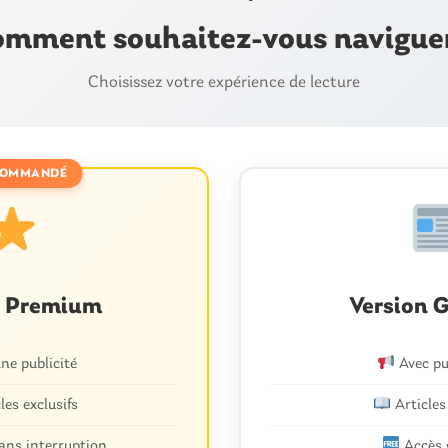
mment souhaitez-vous navigue
Choisissez votre expérience de lecture
OMMANDÉ
n Premium
Version G
e publicité
Avec pu
les exclusifs
Articles
ans interruption
Accès 