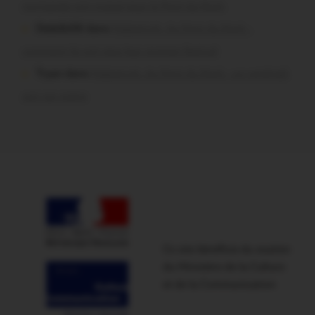
normands ont craqué pour le Pont du Rock
Dedelle56 dans
Malestroit. Au Pont du Rock :
comment ils ont vécu leur premier festival
Tryan dans
Malestroit. Au Pont du Rock : un vendredi
soir sur scène
Ce site bénéficie du soutien
du Ministère de la Culture
et de la Communication