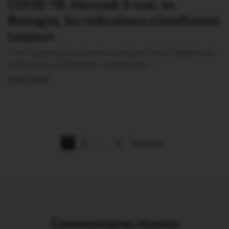
COVID 19. Mercredi 5 mai: en
Bretagne, les indicateurs s’améliorent
toujours
Voici le point de la situation sanitaire liée à l’épidémie de
coronavirus en Bretagne communiqué…
5 Mai 2021
1
2
…
4
Suivant
Commentaires récents