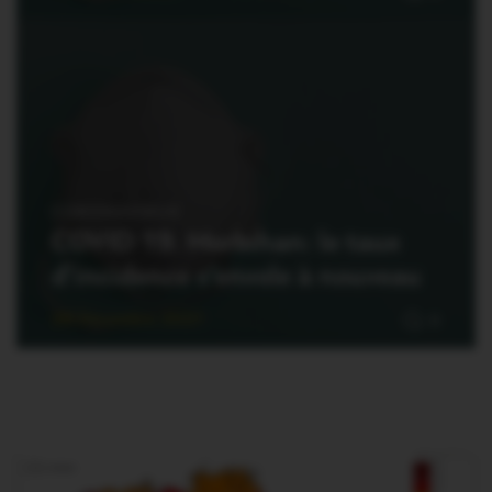
CORONAVIRUS
COVID 19. Morbihan: le taux
d’incidence s’envole à nouveau
28 Décembre 2021
0