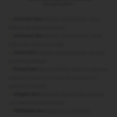
Vous avez la parole !
missiriakoi dans
Missiriac. Feu de chaume : 24 ha
brûlés et des maisons menacées
missiriacois dans
Missiriac. Feu de chaume : 24 ha
brûlés et des maisons menacées
motard dans
Morbihan. Risque d’incendie : les forêts
sous haute protection
Pressard dans
Pays de Ploërmel. Toutes les communes
signent la charte pour l’inclusion des personnes en
situation de handicap
infosgallo dans
Malestroit. Ces bénévoles normands
ont craqué pour le Pont du Rock
VERONIQUE dans
Malestroit. Ces bénévoles