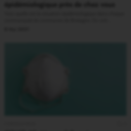
épidémiologique près de chez vous
Voici quelle est la situation épidémiologique dans chaque
communauté de communes de Bretagne. On voit…
8 Mai 2021
CORONAVIRUS
0