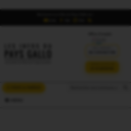
Retrouvez Les Infos du Pays Gallo sur :
6,5K
16K
700
Offres d'emploi
DÉJÀ ABONNÉ ?
SE CONNECTER
VERSION SANS PUB
JE M'ABONNE
Search But
Search
À VOUS LA PAROLE
for:
MENU