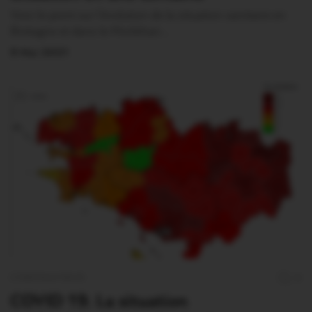
Voici le point sur l’évolution de la situation sanitaire en
Bretagne et dans le Morbihan…
9 Mai 2021
CORONAVIRUS
0
COVID 19. La situation