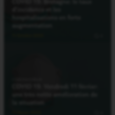
COVID 19. Bretagne: le taux
d’incidence et les
hospitalisations en forte
augmentation
11 Octobre 2022
0
CORONAVIRUS
COVID 19. Vendredi 11 février:
une très nette amélioration de
la situation
11 Février 2022
0