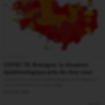
CORONAVIRUS
0
COVID 19. Bretagne: la situation
épidémiologique près de chez vous
La carte de la situation épidémiologique en Bretagne est
chaque semaine un peu plus rouge,…
25 Juillet 2021