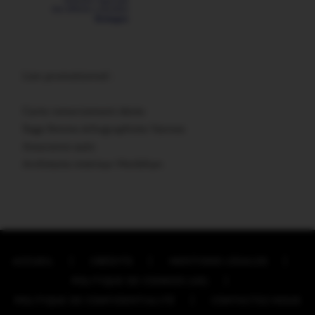
Lien promotionnel :
Carte remerciement décès
Sage femme échographiste Vannes
Assurance auto
Architecte intérieur Morbihan
ACCUEIL
CRÉDITS
MENTIONS LÉGALES
POLITIQUE DE COOKIES (UE)
POLITIQUE DE CONFIDENTIALITÉ
CONTACTEZ-NOUS