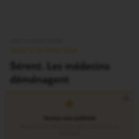
OUST À BROCÉLIANDE
Publié Le 23 Février 2021
Sérent. Les médecins
déménagent
×
Version sans publicité
Soutenez notre média local et profitez d’une lecture sans
interruption