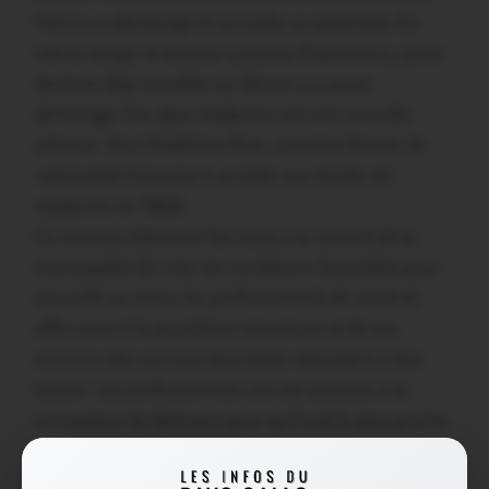
Pierre y a déménagé et accueille sa patientèle. En
même temps, le docteur Laviania Diaconescu, jeune
dentiste déjà installée sur Sérent, y a aussi
déménagé. Ces deux médecins ont une nouvelle
adresse : Rue Madeleine Bres, première femme de
nationalité française à accéder aux études de
médecine en 1868.
Ce nouveau bâtiment fait suite à la volonté de la
municipalité de créer les conditions favorables pour
accueillir au mieux les professionnels de santé et
offrir ainsi à la population sérentaise et de ses
environs des services diversifiés répondant à leur
besoin. Les professionnels ont été associés à la
conception du bâtiment pour qu’il soit le plus proche
possible de leurs besoins.