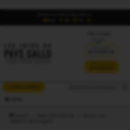
Retrouvez Les Infos du Pays Gallo sur :
6,5K
16K
700
Offres d'emploi
DÉJÀ ABONNÉ ?
SE CONNECTER
VERSION SANS PUB
JE M'ABONNE
Search But
Search
À VOUS LA PAROLE
for:
MENU
Accueil
/
Oust à Brocéliande
/
Sérent. Les
médecins déménagent