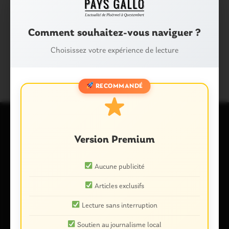
Partager :
Facebook
X
E-mail
Comment souhaitez-vous naviguer ?
Choisissez votre expérience de lecture
Tags :
SÉRENT
RECOMMANDÉ
Version Premium
Laisser un commentaire
Votre adresse e-mail ne sera pas publiée.
Les champs
Aucune publicité
obligatoires sont indiqués avec
*
Commentaire
*
Articles exclusifs
Lecture sans interruption
Soutien au journalisme local