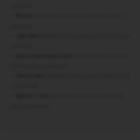
aussi vite?
Plo dans
Malestroit. Mais pourquoi le bief se vide-t-il
aussi vite?
roger dans
Malestroit. Mais pourquoi le bief se vide-t-il
aussi vite?
poisson tout puissant dans
Malestroit. Mais pourquoi
le bief se vide-t-il aussi vite?
Chevrier dans
Malestroit. Mais pourquoi le bief se vide-
t-il aussi vite?
Question ? dans
Malestroit. Mais pourquoi le bief se
vide-t-il aussi vite?