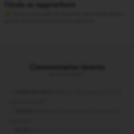
l’école se rapprochent
Version sans publicité Soutenez notre média local et
profitez d’une lecture sans interruption Je…
Commentaires récents
Vous avez la parole !
malestroyen dans
Malestroit. Mais pourquoi le bief se
vide-t-il aussi vite?
Job dans
Malestroit. Mais pourquoi le bief se vide-t-il
aussi vite?
Plo dans
Malestroit. Mais pourquoi le bief se vide-t-il