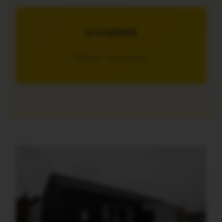
JE M’ABONNE
5€/mois – 7 jours gratuits