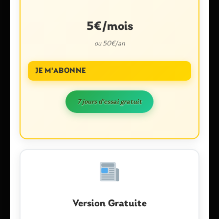
5€/mois
ou 50€/an
JE M'ABONNE
Nom
*
7 jours d'essai gratuit
E-mail
*
Enregistrer mon nom, mon e-mail et mon site dans le
navigateur pour mon prochain commentaire.
Version Gratuite