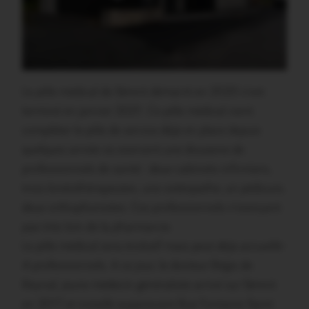
Le pôle médical de Sérent démarré en 2020 s’est
terminé en janvier 2021. Ce pôle médical vient
compléter le pôle de service déjà en place depuis
quelques année où exercent une douzaine de
professionnels de santé : deux cabinets infirmiers,
trois kinésithérapeutes, une ostéopathe, un pédicure,
deux orthophonistes. Ces professionnels n’exerçant
pas très loin de la pharmarcie.
Le pôle médical sera évolutif mais peut déjà accueillir
4 professionnels. A ce jour, le docteur Régis de
Reynal, jeune médecin généraliste arrivé sur Sérent
en 2017 et installé auparavant Rue Fontaine Saint