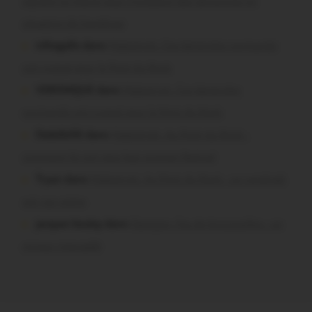
signent la charte pour l’inclusion des personnes en
situation de handicap
infosgallo dans
Malestroit. Ces bénévoles normands
ont craqué pour le Pont du Rock
VERONIQUE dans
Malestroit. Ces bénévoles
normands ont craqué pour le Pont du Rock
Dedelle56 dans
Malestroit. Au Pont du Rock :
comment ils ont vécu leur premier festival
Tryan dans
Malestroit. Au Pont du Rock : un vendredi
soir sur scène
jacques boulay dans
Damgan. Feu de broussailles : un
mineur interpellé