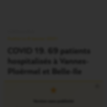
CORONAVIRUS
Publié Le 8 Janvier 2021
COVID 19. 69 patients
hospitalisés à Vannes-
Ploërmel et Belle-Ile
×
Version sans publicité