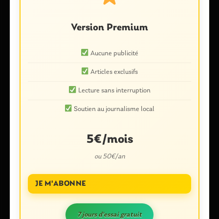
Version Premium
Aucune publicité
Articles exclusifs
Nom
*
Lecture sans interruption
Soutien au journalisme local
E-mail
*
5€/mois
ou 50€/an
Enregistrer mon nom, mon e-mail et mon site dans le
JE M'ABONNE
navigateur pour mon prochain commentaire.
7 jours d'essai gratuit