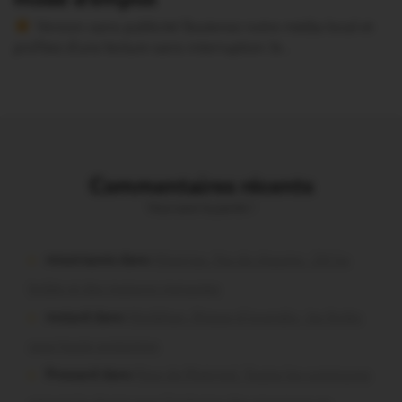
Version sans publicité Soutenez notre média local et
profitez d’une lecture sans interruption Je…
Commentaires récents
Vous avez la parole !
missiriacois dans
Missiriac. Feu de chaume : 24 ha
brûlés et des maisons menacées
motard dans
Morbihan. Risque d’incendie : les forêts
sous haute protection
Pressard dans
Pays de Ploërmel. Toutes les communes