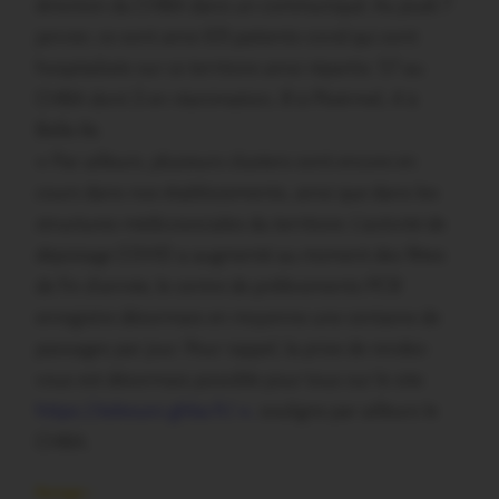
direction du CHBA dans un communiqué. Au jeudi 7
janvier, ce sont ainsi 69 patients covid qui sont
hospitalisés sur ce territoire ainsi répartis: 57 au
CHBA dont 2 en réanimation, 8 à Ploërmel, 4 à
Belle-Ile.
« Par ailleurs, plusieurs clusters sont encore en
cours dans nos établissements, ainsi que dans les
structures médicosociales du territoire. L’activité de
dépistage COVID a augmenté au moment des fêtes
de fin d’année, le centre de prélèvements PCR
enregistre désormais en moyenne une centaine de
passages par jour. Pour rappel, la prise de rendez-
vous est désormais possible pour tous sur le site
https://telesuivi.ghba.fr/ »,
souligne par ailleurs le
CHBA.
Partager :