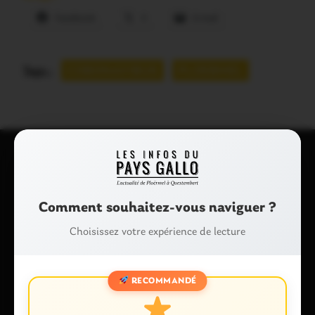
Facebook
X
E-mail
Tags :
CORONAVIRUS
PLOERMEL
Laisser un commentaire
Votre adresse e-mail ne sera pas publiée.
Les champs
Comment souhaitez-vous naviguer ?
obligatoires sont indiqués avec
*
Choisissez votre expérience de lecture
Commentaire
*
RECOMMANDÉ