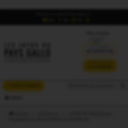
Retrouvez Les Infos du Pays Gallo sur :
6,5K
16K
700
Offres d'emploi
DÉJÀ ABONNÉ ?
SE CONNECTER
VERSION SANS PUB
JE M'ABONNE
Search But
Search
À VOUS LA PAROLE
for:
MENU
Accueil
/
coronavirus
/
COVID 19. 69 patients
hospitalisés à Vannes-Ploërmel et Belle-Ile