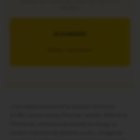
Soutenez notre média local et profitez d’une lecture sans
interruption
JE M’ABONNE
5€/mois – 7 jours gratuits
« Les établissements de la direction commune
(CHBA Vannes-Auray, Ploërmel, Josselin, Belle-Ile et
Malestroit) continuent de prendre en charge un
nombre important de patients covid », souligne la