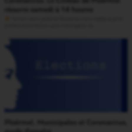
Coronavirus. Le Cinélac de Ploërmel
réouvre samedi à 14 heures
Version sans publicité Soutenez notre média local et
profitez d’une lecture sans interruption Je…
Ploërmel. Municipales et Coronavirus,
mode d’emploi