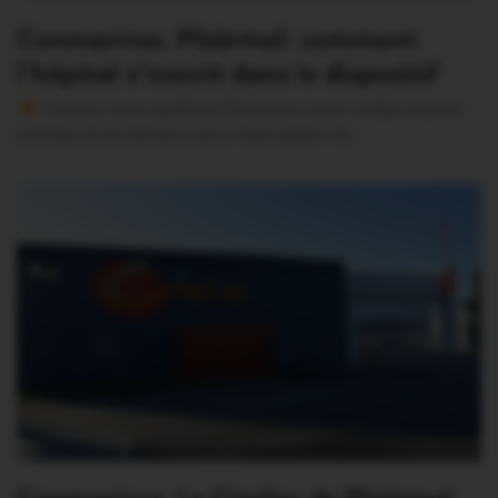
Coronavirus. Ploërmel: comment
l’hôpital s’inscrit dans le dispositif
Version sans publicité Soutenez notre média local et
profitez d’une lecture sans interruption Je…