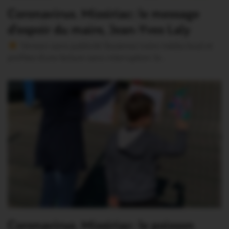
Coronavirus. Missiriac: le message
d’espoir du maire, Jean-Yves Laly
Version sans publicité Soutenez notre média local et
profitez d’une lecture sans interruption Je…
Coronavirus. Missiriac: le poisson