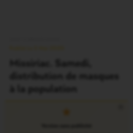
OUST À BROCÉLIANDE
Publié Le 5 Mai 2020
Missiriac. Samedi,
distribution de masques
à la population
×
Version sans publicité