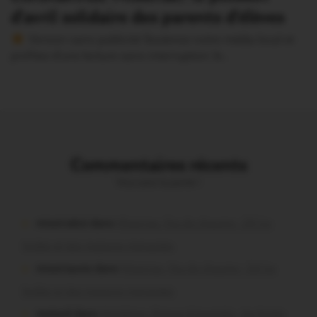
d’avril solidaire des parents d’élèves
Version sans publicité Soutenez notre média local et
profitez d’une lecture sans interruption Je…
Commentaires récents
Vous avez la parole !
missiriakoi dans
Missiriac. Feu de chaume : 24 ha
brûlés et des maisons menacées
missiriacois dans
Missiriac. Feu de chaume : 24 ha
brûlés et des maisons menacées
motard dans
Morbihan. Risque d’incendie : les forêts