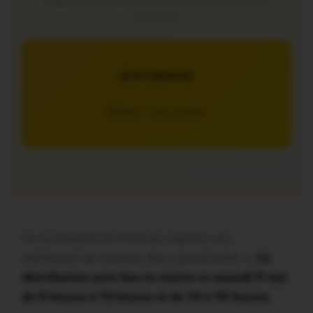
Soutenez notre média local et profitez d’une lecture sans
interruption
JE M’ABONNE
5€/mois – 7 jours gratuits
La municipalité de Missiriac organise une
distribution de masques dits « grand public ».
La
distribution aura lieu en mairie ce samedi 9 mai
de 9 heures à 12 heures et de 14 à 16 heures.