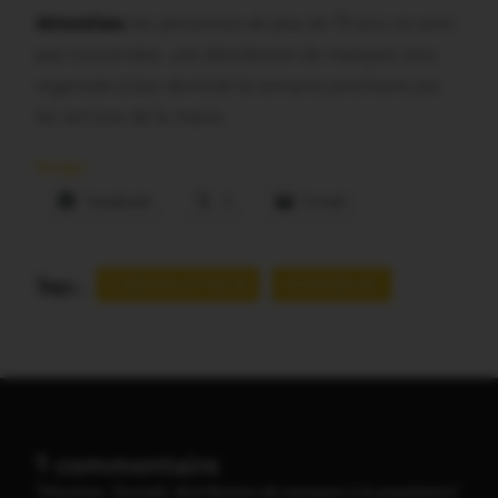
Attention:
les personnes de plus de 70 ans ne sont
pas concernées. une distribution de masques sera
organisée à leur domicile la semaine prochaine par
les services de la mairie.
Partager :
Facebook
X
E-mail
Tags :
CORONAVIRUS
MISSIRIAC
1 commentaire
"Missiriac. Samedi, distribution de masques à la population"