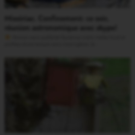
Missiriac. Confinement: ce soir,
réunion astronomique avec skype!
Version sans publicité Soutenez notre média local et
profitez d’une lecture sans interruption Je…