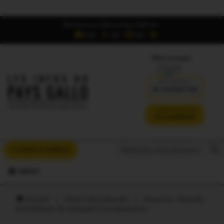
Retrouvez Les Infos du Pays Gallo sur :
6,5K
16K
700
Offres d'emploi
DÉJÀ ABONNÉ ?
SE CONNECTER
VERSION SANS PUB
JE M'ABONNE
Search But
Search
À VOUS LA PAROLE
for:
MENU
Accueil
/
Oust à Brocéliande
/
Missiriac. Samedi,
distribution de masques à la population