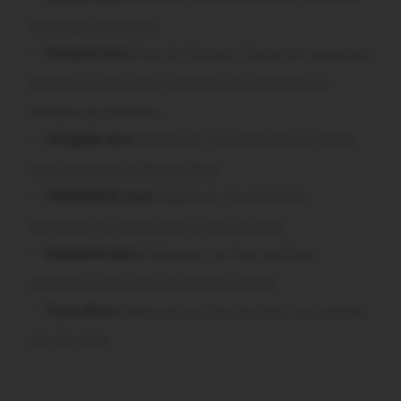
sous haute protection
Pressard dans
Pays de Ploërmel. Toutes les communes
signent la charte pour l’inclusion des personnes en
situation de handicap
infosgallo dans
Malestroit. Ces bénévoles normands
ont craqué pour le Pont du Rock
VERONIQUE dans
Malestroit. Ces bénévoles
normands ont craqué pour le Pont du Rock
Dedelle56 dans
Malestroit. Au Pont du Rock :
comment ils ont vécu leur premier festival
Tryan dans
Malestroit. Au Pont du Rock : un vendredi
soir sur scène