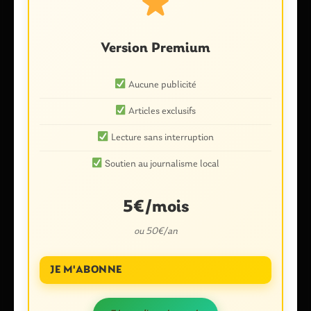
Version Premium
Aucune publicité
Nom
*
Articles exclusifs
Lecture sans interruption
E-mail
*
Soutien au journalisme local
5€/mois
ou 50€/an
Enregistrer mon nom, mon e-mail et mon site dans le
navigateur pour mon prochain commentaire.
JE M'ABONNE