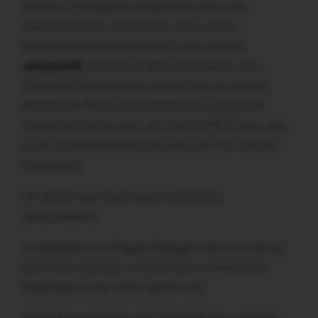
propice à l’émergence de grandes crues: une
pluviométrie très importante mais surtout
persistante pendant plusieurs jours surtout
consécutif,
arrivant sur des sols saturés
.
Une
hypothèse parfaitement illustrée par la semaine
dernière du 16 au 22 décembre qui a été la plus
humide de l’année avec un cumul de 96,5 mm, avec
la clé, la brutale montée des eaux que l’on connait
aujourd’hui.
Un dossier sur lequel nous reviendrons
ultérieurement.
Le président de la Région Bretagne est venu faire le
point de la situation ce lundi matin à Malestroit.
Reportage à venir dans l’après-midi.