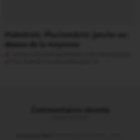
Malestroit. Pluviométrie: janvier au-
dessus de la moyenne
Version sans publicité Soutenez notre média local et
profitez d’une lecture sans interruption Je…
Commentaires récents
Vous avez la parole !
missiriacois dans
Missiriac. Feu de chaume : 24 ha