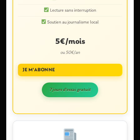
obligatoires sont indiqués avec
*
Lecture sans interruption
Commentaire
*
Soutien au journalisme local
5€/mois
ou 50€/an
JE M'ABONNE
7 jours d'essai gratuit
Nom
*
E-mail
*