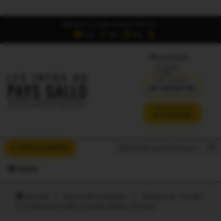
Retrouvez Les Infos du Pays Gallo sur :
6,5K
16K
700
Offres d'emploi
DÉJÀ ABONNÉ ?
SE CONNECTER
VERSION SANS PUB
JE M'ABONNE
Search But
Search
À VOUS LA PAROLE
for:
MENU
Accueil
/
Oust à Brocéliande
/
Malestroit. Un des
2 trimestres le plus humide depuis 23 ans!