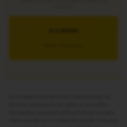
Soutenez notre média local et profitez d’une lecture sans
interruption
JE M’ABONNE
5€/mois – 7 jours gratuits
Il n’échappera à personne qu’il a beaucoup plu ces
dernières semaines. Et bien grâce à notre veilleur
local de pluie, autrement dit Franck Plisson, on peut
même vous dire qu’on a établi des records. C’est ainsi