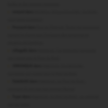
brûlés et des maisons menacées
motard dans
Morbihan. Risque d’incendie : les forêts
sous haute protection
Pressard dans
Pays de Ploërmel. Toutes les communes
signent la charte pour l’inclusion des personnes en
situation de handicap
infosgallo dans
Malestroit. Ces bénévoles normands
ont craqué pour le Pont du Rock
VERONIQUE dans
Malestroit. Ces bénévoles
normands ont craqué pour le Pont du Rock
Dedelle56 dans
Malestroit. Au Pont du Rock :
comment ils ont vécu leur premier festival
Tryan dans
Malestroit. Au Pont du Rock : un vendredi
soir sur scène