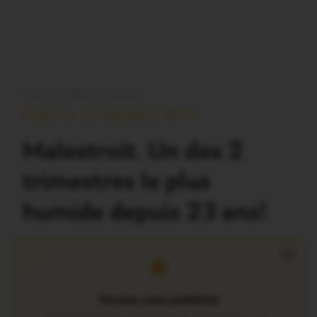
OUST À BROCÉLIANDE
Publié Le 23 Décembre 2019
Malestroit. Un des 2
trimestres le plus
humide depuis 23 ans!
×
Version sans publicité