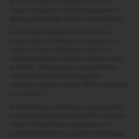
qu’au cours du dernier trimestre 2019 Franck
Plission a enregistré la 2è plus forte pluviométrie
depuis qu’il effectue des relevés, c’est à dire 23 ans.
Le cumul total à quelques jours de la fin de ce
trimestre est de 522 mm et il n’a été battu qu’une
seule fois. C’était en 2000, juste avant la crue
historique du 6 janvier 2001 qui a atteint le niveau
de 4,04 m… Même le dernier trimestre 2013 qui
précédait pourtant également les grosses
inondations de janvier et février 2014 n’avait pas été
aussi pluvieux…
Et Franck Plisson nous livre aussi une analyse plus
fine de la pluviométrie de l’année 2019, semaine par
semaine. Et ces éléments sont précieux car ils
permettent de dessiner le « profil » météorologique