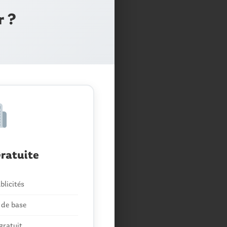
r ?
ratuite
blicités
 de base
gratuit