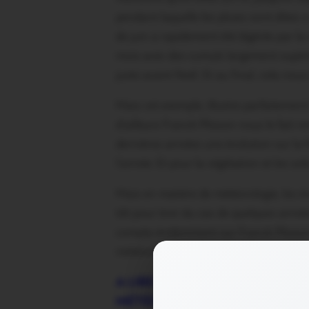
pendant laquelle les pluies sont dites «
de juin a rapidement été digérée par l
mois avec des cumuls largement supéri
juste avant Noël. Et au final, cela n
Mais cet exemple, illustre parfaitement
d’ailleurs Franck Plisson nous le fait 
dernières années une évolution sur la f
l’année. Et pour la végétation et les s
Mais en matière de météorologie, les év
tôt pour tirer du cas de quelques année
compte évidemment sur Franck Plisson p
météorologique qui s’ouvre avec autant d
A LIRE AUSSI SUR LE SITE D
MÉTÉO DE L’ANNÉE EN BRETAG