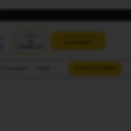
DÉJÀ
oi
ABONNÉ ?
VERSION SANS PUB
SE
JE M'ABONNE
CONNECTER
t Communauté
Thème
À VOUS LA PAROLE