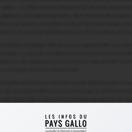
 utiles », car elles viennent ressourcer les réserves souterrain
a végétation et l’évapotranspiration. Renversement de tendance
eurs à la moyenne constatée sur les 23 dernières années, situ
ous donne une année qui globalement aura été l’une des 6 plus
 l’évolution climatique telle qu’on peut l’appréhender avec to
remarquer. Il y a peu de changements sur la pluviométrie annuel
réquence des pluies qui se concentrent sur des périodes resserr
ols, ce n’est pas du tout la même chose…
entuelles évolutions se mesurent sur des décennies pour ne pas 
s des conclusions définitives et surtout pour en déduire le tem
our nous aider à mesurer et à relativiser ces caprices du tem
’incertitudes que les autres… Merci à ce veilleur attentif de la
E NOTRE PARTENAIRE MÉTÉO BRETAGNE, CETTE RÉ
NE