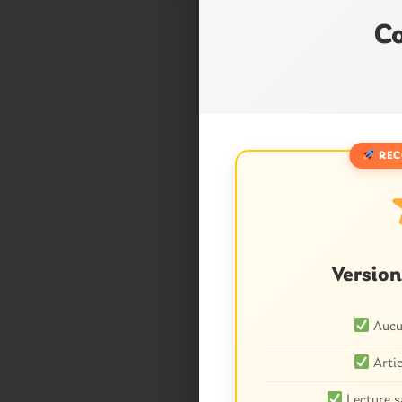
Co
REC
Versio
Aucun
Artic
Lecture s