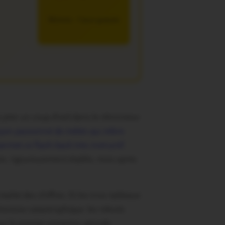
5€/mois – 7 jours gratuits
 jeter un coup d’oeil dans le rétroviseur
oyen passionné de météo qui relève
ermet ce flash-back très instructif
.
ques, rigoureusement établis, mois après
alité des chiffres. Et les trois tableaux
heresse catastrophique: les relevés
r le premier semestre, période