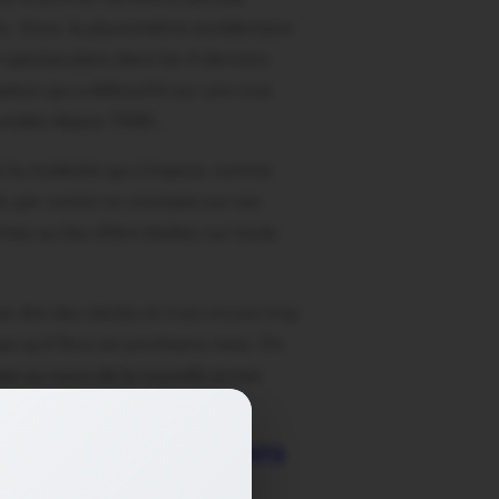
es. Ainsi, la pluviométrie excédentaire
 spectaculaire dans les 4 derniers
ation qui a débouché sur une crue
 humides depuis 1996…
ute la modestie qui s’impose, comme
le, par contre on constate sur ces
ées au lieu d’être étalées sur toute
dire des siècles et il est encore trop
ps qu’il fera ces prochains mois. On
ps au cours de la nouvelle année
 pluie.
TRO DES GRANDS ÉVÈNEMENTS