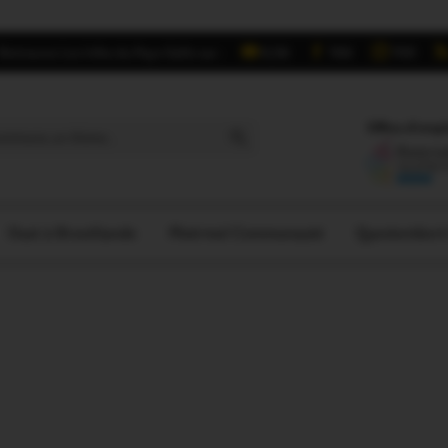
Retrouvez Les Infos du Pays Gallo sur :
6,5K
16K
700
Search Button
Offres d'empl
Oust à Brocéliande
Ploërmel Communauté
Questember