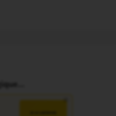
gique…
×
JE M’ABONNE