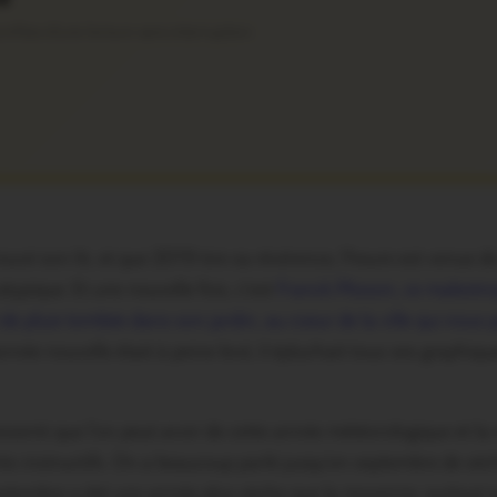
ofitez d’une lecture sans interruption
uvé son lit, et que 2019 tire sa révérence, l’heure est venue de
ypique. Et une nouvelle fois, c’est
Franck Plisson, ce malestr
de pluie tombée dans son jardin, au coeur de la ville qui nous p
l’année nouvelle était à peine levé, il épluchait tous ses graphi
essenti que l’on peut avoir de cette année météorologique et la ré
ès instructifs. On a beaucoup parlé jusqu’en septembre de séc
ptembre a été une année plus sèche que la moyenne, surtout su