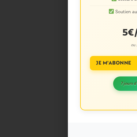
Soutien au
5€
ou
JE M'ABONNE
7 jours d