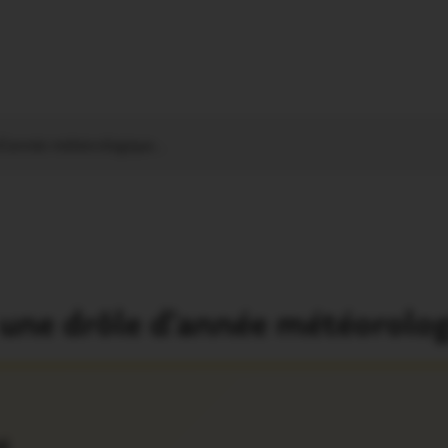
 d’année météorologique…
 une drôle d’année météorolo
é