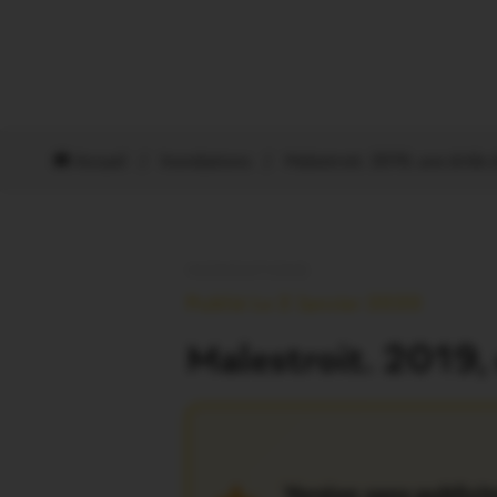
Accueil
/
Inondations
/
Malestroit. 2019, une drôle
INONDATIONS
Publié Le 2 Janvier 2020
Malestroit. 2019,
Version sans publicit