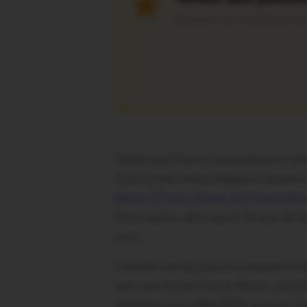
Soutenez notre média local et pr
Tandis que l’Oust a tranquillement retro
d’une année météorologique vraiment at
depuis 23 ans, chaque jour la quantité 
Parce que lui, alors que le 1er jour de 
mois…
L’intérêt c’est de pouvoir comparer le r
que nous envoie Franck Plisson sont tr
montrent qu’en effet 2019, jusqu’en se