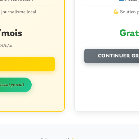
 journalisme local
Soutien p
/mois
Grat
 50€/an
CONTINUER GR
'essai gratuit