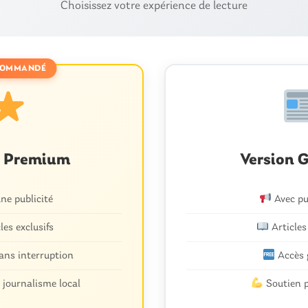
Choisissez votre expérience de lecture
OMMANDÉ
n Premium
Version G
 commentaire
e publicité
Avec pu
il ne sera pas publiée.
Les champs obligatoires sont indiqués avec
*
les exclusifs
Articles
ans interruption
Accès 
 journalisme local
Soutien p