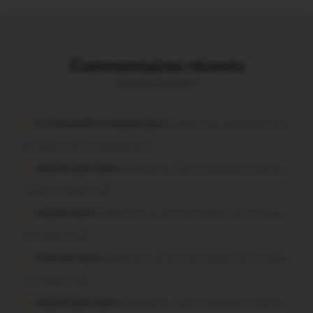
Commentaires récents
Vous avez la parole !
Le Concombre masqué dans
Malestroit. Mais pourquoi
le bief se vide-t-il aussi vite?
malestroyen dans
Malestroit. Mais pourquoi le bief se
vide-t-il aussi vite?
Lalame dans
Malestroit. Mais pourquoi le bief se vide-
t-il aussi vite?
Chevrier dans
Malestroit. Mais pourquoi le bief se vide-
t-il aussi vite?
malestroyen dans
Malestroit. Mais pourquoi le bief se