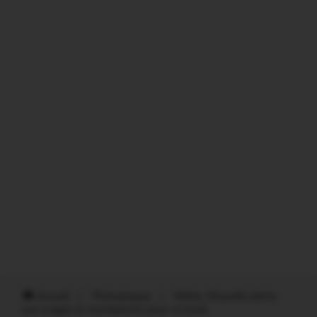
Accueil
/
Thématiques
/
Météo. Nouvelle alerte
aux orages et inondations pour ce lundi