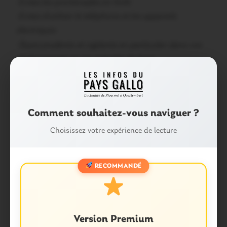
-Evitez les promenades en forêt
-Evitez d’utiliser le téléphone et les appareils
électriques
-Soyez prudents et vigilants en particulier dans vos
déplacements et vos activités de loisir
-A l’approche d’un orage, prenez les précautions
d’usage pour vous protéger des effets de la foudre,
mettez en sécurité vos biens et abritez-vous
Comment souhaitez-vous naviguer ?
– Ne vous abritez pas sous les arbres
-Signalez sans attendre les départs de feux dont vous
Choisissez votre expérience de lecture
pourriez être témoins »
RECOMMANDÉ
Partager :
Facebook
X
E-mail
Version Premium
Tags :
ALERTE
MÉTÉO
ORAGES