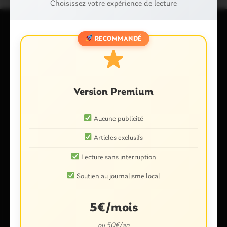
Choisissez votre expérience de lecture
RECOMMANDÉ
Laisser un commentaire
Votre adresse e-mail ne sera pas publiée.
Les champs
obligatoires sont indiqués avec
*
Commentaire
*
Version Premium
Aucune publicité
Articles exclusifs
Lecture sans interruption
Soutien au journalisme local
5€/mois
Nom
*
ou 50€/an