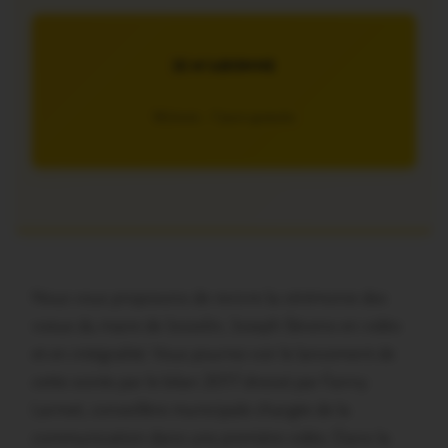
JE M’ABONNE
5€/mois – 7 jours gratuits
Nous vous proposons de revivre la cérémonie des
voeux du maire de Josselin, Joseph Séveno en vidéo
et en intégralité. Vous pourrez voir le lancement de
cette soirée par le bilan 2017 dressé par Fanny
Larmet, conseillère municipale chargée de la
communication dans une première vidéo. Dans la