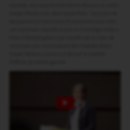
seconde, vous pourrez entendre le discours du maire
Joseph Séveno avec deux temps forts : l’annonce de
discussions en cours entre 8 communes pour créer
une commune nouvelle et puis un hommage rendu à
Marc Colombel grâce à qui Josselin est en train de
construire son conservatoire des rhododendrons.
Joseph Séveno a remis à ce dernier la médaille
d’officier du mérite agricole.