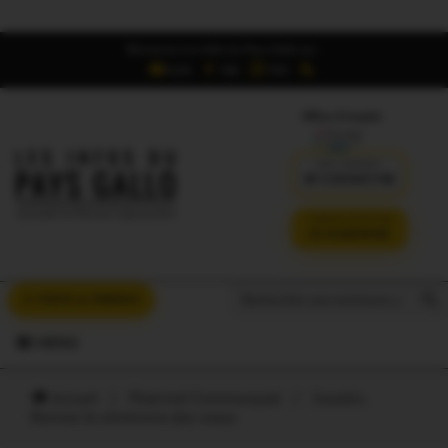
Retrouvez Les Infos du Pays Gallo sur :
6,5K
16K
700
Offres d'emploi
DÉJÀ ABONNÉ ?
SE CONNECTER
VERSION SANS PUB
JE M'ABONNE
Search But
Search
À VOUS LA PAROLE
for:
MENU
Accueil
/
Ploërmel Communauté
/
Josselin.
Revivez la cérémonie des voeux