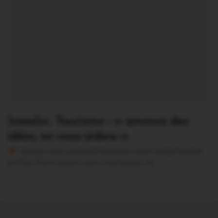
Josselin. Tourisme : « amenez des
idées, on vous aidera »
Version sans publicité Soutenez notre média local et
profitez d’une lecture sans interruption Je…