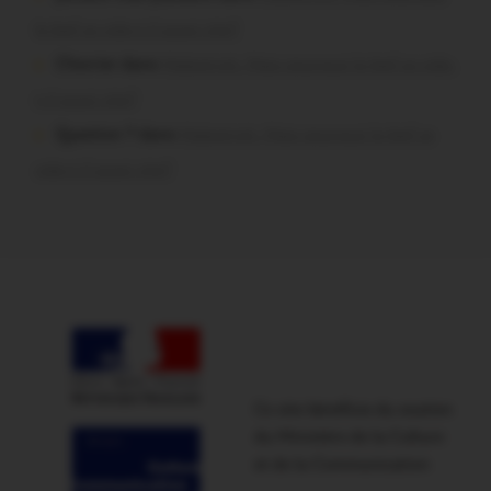
le bief se vide-t-il aussi vite?
Chevrier dans
Malestroit. Mais pourquoi le bief se vide-
t-il aussi vite?
Question ? dans
Malestroit. Mais pourquoi le bief se
vide-t-il aussi vite?
Ce site bénéficie du soutien
du Ministère de la Culture
et de la Communication