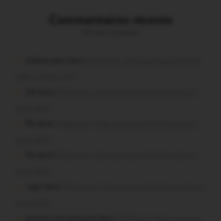
Commentaires récents
Vous avez la parole !
malestroyen dans
Malestroit. Mais pourquoi le bief se
vide-t-il aussi vite?
Job dans
Malestroit. Mais pourquoi le bief se vide-t-il
aussi vite?
Plo dans
Malestroit. Mais pourquoi le bief se vide-t-il
aussi vite?
Plo dans
Malestroit. Mais pourquoi le bief se vide-t-il
aussi vite?
roger dans
Malestroit. Mais pourquoi le bief se vide-t-il
aussi vite?
poisson tout puissant dans
Malestroit. Mais pourquoi