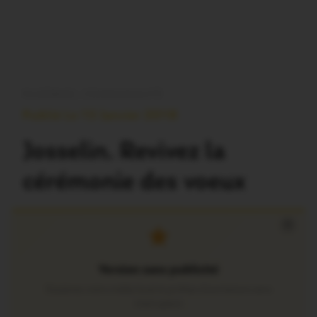
PLOËRMEL COMMUNAUTÉ
Publié Le 13 Janvier 2018
Josselin. Revivez la
cérémonie des voeux
×
Version sans publicité
Soutenez notre média local et profitez d’une lecture sans
interruption