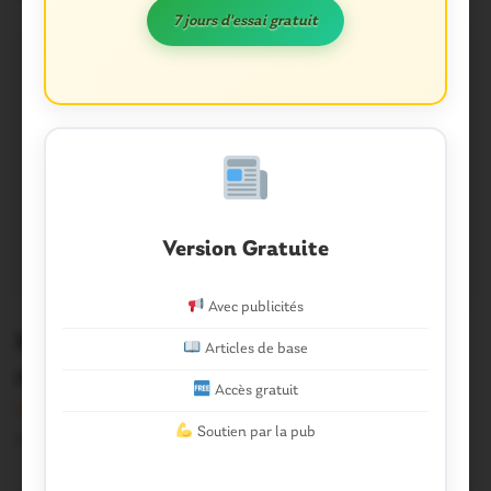
7 jours d'essai gratuit
Version Gratuite
Avec publicités
Malestroit. Revivez le conseil
Articles de base
municipal en direct
Accès gratuit
Version sans publicité Soutenez notre média local et
Soutien par la pub
profitez d’une lecture sans interruption Je…