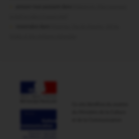
poisson tout puissant dans
Malestroit. Mais pourquoi
le bief se vide-t-il aussi vite?
missiriakoi dans
Missiriac. Feu de chaume : 24 ha
brûlés et des maisons menacées
Ce site bénéficie du soutien
du Ministère de la Culture
et de la Communication