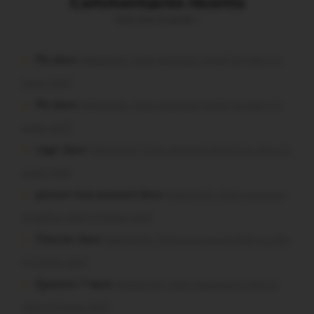
Commentaires récents
Vous avez la parole !
Plo dans
Malestroit. Mais pourquoi le bief se vide-t-il
aussi vite?
Plo dans
Malestroit. Mais pourquoi le bief se vide-t-il
aussi vite?
roger dans
Malestroit. Mais pourquoi le bief se vide-t-il
aussi vite?
poisson tout puissant dans
Malestroit. Mais pourquoi
le bief se vide-t-il aussi vite?
Chevrier dans
Malestroit. Mais pourquoi le bief se vide-
t-il aussi vite?
Question ? dans
Malestroit. Mais pourquoi le bief se
vide-t-il aussi vite?