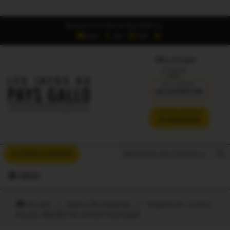
Retrouvez Les Infos du Pays Gallo sur :
6,5K
16K
700
Offres d'emploi
DÉJÀ ABONNÉ ?
SE CONNECTER
VERSION SANS PUB
JE M'ABONNE
Search But
Search
À VOUS LA PAROLE
for:
MENU
Accueil
/
Oust à Brocéliande
/
Malestroit. L’ordre
du jour détaillé du conseil municipal