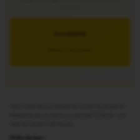
Soutenez notre média local et profitez d’une lecture sans
interruption
JE M’ABONNE
5€/mois – 7 jours gratuits
Voici l’ordre du jour détaillé du conseil municipal de
Malestroit qui se réunira ce mercredi 15 février
à la
salle du conseil
à 20 heures :
Ordre du jour :