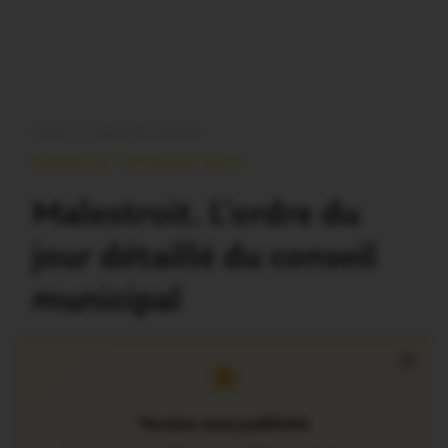
OUST À BROCÉLIANDE
Publié Le 14 Février 2017
Malestroit. L’ordre du
jour détaillé du conseil
municipal
×
Version sans publicité