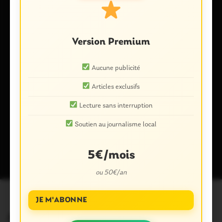
E-mail
*
Version Premium
Aucune publicité
Enregistrer mon nom, mon e-mail et mon site dans le
navigateur pour mon prochain commentaire.
Articles exclusifs
Lecture sans interruption
Soutien au journalisme local
Ce site utilise Akismet pour réduire les indésirables.
En savoir plus
sur la façon dont les données de vos commentaires sont traitées
.
5€/mois
ou 50€/an
JE M'ABONNE
Articles similaires