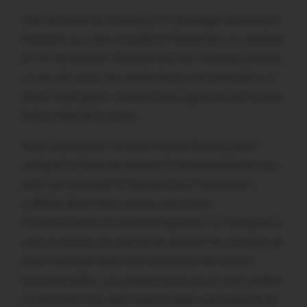
Une centaine de chevaux et 17 attelages composent
l’équipée qui a été accueillie à Monterrein ce vendredi
en fin de matinée. Pendant que leur monture prenait
un peu de repos, les randonneurs ont participé à un
pique-nique géant, d’autant plus agréable que le beau
temps était de la partie.
Mais auparavant, le maire Marcel Benoist avait
souligné sa fierté de recevoir la transmorbihannaise
dans sa commune et souhaité que Monterrein,
s’affiche désormais comme une escale
incontournable du tourisme équestre. La commune a
créé un espace qui permet de recevoir les cavaliers et
leurs montures dans des conditions de confort
exceptionnelles. Les randonneurs qui se sont arrêtés
ce vendredi midi, sont repartis avec une bouteille de