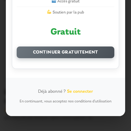
Accès gratuit
Soutien par la pub
Gratuit
CONTINUER GRATUITEMENT
Elections municipales. Les résultats à
Déjà abonné ?
Se connecter
Monterrein en 2008
En continuant, vous acceptez nos conditions d'utilisation
Version sans publicité Soutenez notre média local et
profitez d’une lecture sans interruption Je…