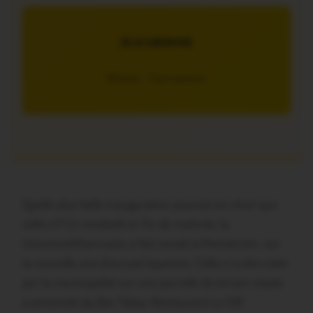
JE M’ABONNE
5€/mois – 7 jours gratuits
Quelle plus belle inauguration pouvait-on rêver que
celle-ci? Ce vendredi en fin de matinée, la
transmorbihannaise a fait escale à Monterrein, sur
la nouvelle aire d’accueil équestre. Celle-ci a été créée
par la municipalité sur une parcelle de terrain située
à proximité du Bar-Tabac-Restaurant Le D8.