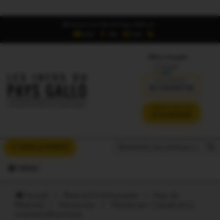
Retrouvez Les Infos du Pays Gallo sur :
6,5K
16K
700
Offres d'emploi
DÉJÀ ABONNÉ ?
SE CONNECTER
VERSION SANS PUB
JE M'ABONNE
Search But
Search
À VOUS LA PAROLE
for:
MENU
Accueil
/
Ploërmel Communauté
/
Pays de
Ploërmel
/
Monterrein
/
Monterrein. L’escale de la
transmorbihannaise