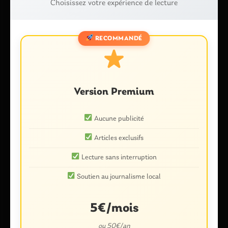
Choisissez votre expérience de lecture
Laisser un commentaire
RECOMMANDÉ
Votre adresse e-mail ne sera pas publiée.
Les champs
obligatoires sont indiqués avec
*
Commentaire
*
Version Premium
Aucune publicité
Articles exclusifs
Lecture sans interruption
Soutien au journalisme local
Nom
*
5€/mois
ou 50€/an