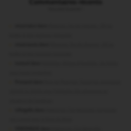
Commentaires récents
Vous avez la parole !
missiriakoi dans
Missiriac. Feu de chaume : 24 ha
brûlés et des maisons menacées
missiriacois dans
Missiriac. Feu de chaume : 24 ha
brûlés et des maisons menacées
motard dans
Morbihan. Risque d’incendie : les forêts
sous haute protection
Pressard dans
Pays de Ploërmel. Toutes les communes
signent la charte pour l’inclusion des personnes en
situation de handicap
infosgallo dans
Malestroit. Ces bénévoles normands
ont craqué pour le Pont du Rock
VERONIQUE dans
Malestroit. Ces bénévoles