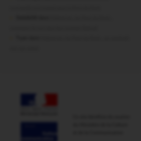
normands ont craqué pour le Pont du Rock
Dedelle56 dans
Malestroit. Au Pont du Rock :
comment ils ont vécu leur premier festival
Tryan dans
Malestroit. Au Pont du Rock : un vendredi
soir sur scène
Ce site bénéficie du soutien
du Ministère de la Culture
et de la Communication