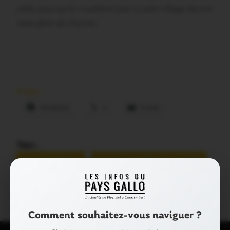
cidre, pour qu’ils n’oublient pas ce petit village discret
mais plein de charme.
Partager :
Facebook
X
E-mail
Tags :
MONTERREIN
RANDONNÉE ÉQUESTRE
TRANSMORBIHANNAISE
Comment souhaitez-vous naviguer ?