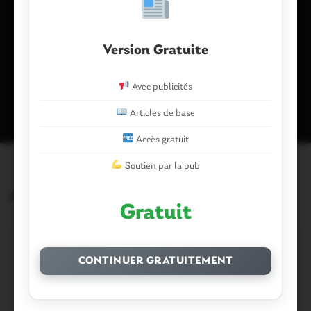
navigateur pour mon prochain commentaire.
Version Gratuite
Ce site utilise Akismet pour réduire les indésirables.
En savoir plus
Avec publicités
sur la façon dont les données de vos commentaires sont traitées
.
Articles de base
Accès gratuit
Soutien par la pub
Articles similaires
Gratuit
CONTINUER GRATUITEMENT