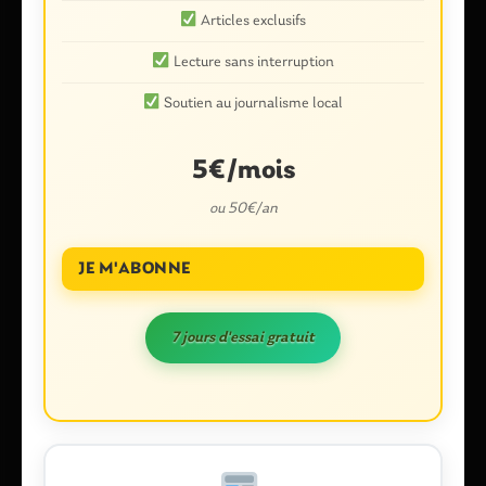
Articles exclusifs
Lecture sans interruption
Soutien au journalisme local
5€/mois
ou 50€/an
Nom
*
JE M'ABONNE
7 jours d'essai gratuit
E-mail
*
Enregistrer mon nom, mon e-mail et mon site dans le