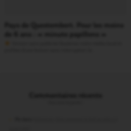
Pays de Questembert. Pour les moins
de 6 ans : « minute papillons »
Version sans publicité Soutenez notre média local et
profitez d’une lecture sans interruption Je…
Commentaires récents
Vous avez la parole !
Plo dans
Malestroit. Mais pourquoi le bief se vide-t-il
aussi vite?