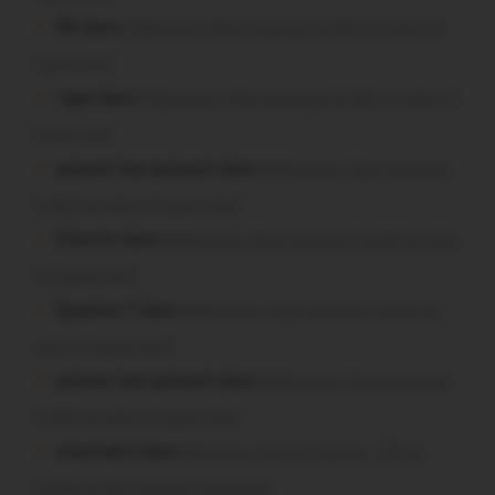
Plo dans
Malestroit. Mais pourquoi le bief se vide-t-il
aussi vite?
roger dans
Malestroit. Mais pourquoi le bief se vide-t-il
aussi vite?
poisson tout puissant dans
Malestroit. Mais pourquoi
le bief se vide-t-il aussi vite?
Chevrier dans
Malestroit. Mais pourquoi le bief se vide-
t-il aussi vite?
Question ? dans
Malestroit. Mais pourquoi le bief se
vide-t-il aussi vite?
poisson tout puissant dans
Malestroit. Mais pourquoi
le bief se vide-t-il aussi vite?
missiriakoi dans
Missiriac. Feu de chaume : 24 ha
brûlés et des maisons menacées