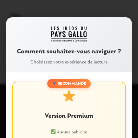
Tags :
CARREFOUR
CONSEIL DÉPARTEMENTAL
FAITS DIVERS ACCIDENT MORTEL
Comment souhaitez-vous naviguer ?
LA VRAIE-CROIX
QUESTEMBERT
Choisissez votre expérience de lecture
RECOMMANDÉ
Laisser un commentaire
Version Premium
Votre adresse e-mail ne sera pas publiée.
Les champs
obligatoires sont indiqués avec
*
Aucune publicité
Commentaire
*