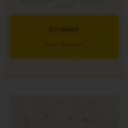
interruption
JE M’ABONNE
5€/mois – 7 jours gratuits