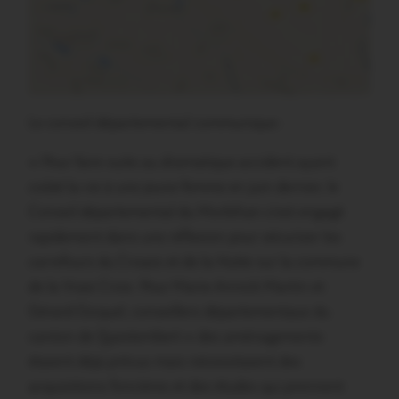
Le conseil départemental communique :
«
Pour faire suite au dramatique accident ayant
coûté la vie à une jeune femme en juin dernier
, le
Conseil départemental du Morbihan s’est engagé
rapidement dans une réflexion pour sécuriser les
carrefours du Croazo et de la Hutte sur la commune
de la Vraie Croix. Pour Marie-Annick Martin et
Gérard Gicquel, conseillers départementaux du
canton de Questembert « des aménagements
étaient déjà prévus mais nécessitaient des
acquisitions foncières et des études qui prennent