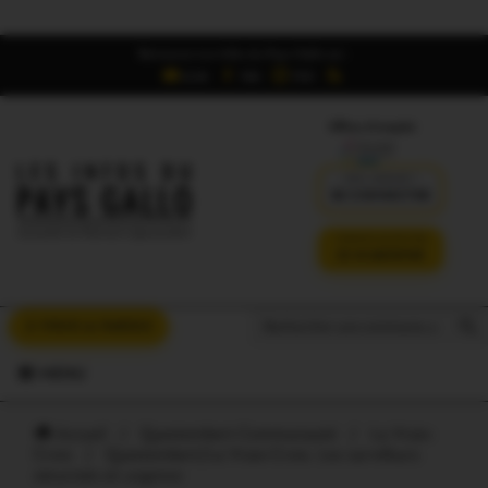
Retrouvez Les Infos du Pays Gallo sur :
6,5K
16K
700
Offres d'emploi
DÉJÀ ABONNÉ ?
SE CONNECTER
VERSION SANS PUB
JE M'ABONNE
Search But
Search
À VOUS LA PAROLE
for:
MENU
Accueil
/
Questembert Communauté
/
La Vraie-
Croix
/
Questembert/La Vraie-Croix. Les carrefours
sécurisés en urgence