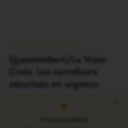
Publié Le 27 Octobre 2015
Questembert/La Vraie-
Croix. Les carrefours
sécurisés en urgence
×
Version sans publicité
Soutenez notre média local et profitez d’une lecture sans