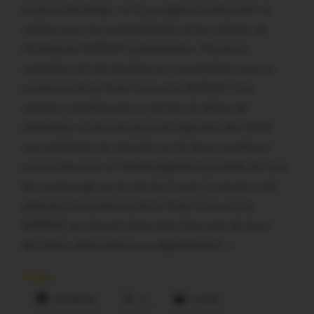
toujours du temps, or il y a urgence à sécuriser ce
secteur pour les automobilistes et les salariés de
l’Entreprise SOPRAT notamment». Plusieurs
variantes ont été étudiées en concertation avec la
commune de la Vraie Croix et la SOPRAT. Une
solution satisfaisante en termes de délais de
réalisation et de coût pourrait répondre dès 2016
aux problèmes de sécurité sur les deux carrefours
concernés avec un réaménagement possible de l’aire
de covoiturage sur le site du Croazo. Le projet a été
adressé à la commune de la Vraie Croix et à la
SOPRAT qui doivent désormais faire part de leurs
dernières observations au département. »
Partager :
Facebook
X
E-mail