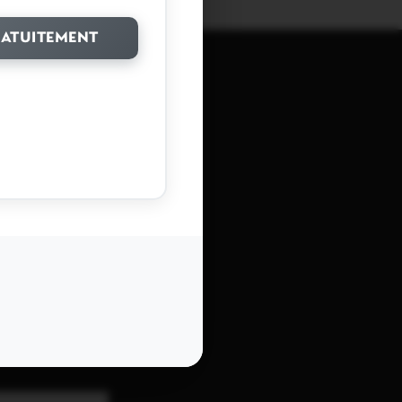
ATUITEMENT