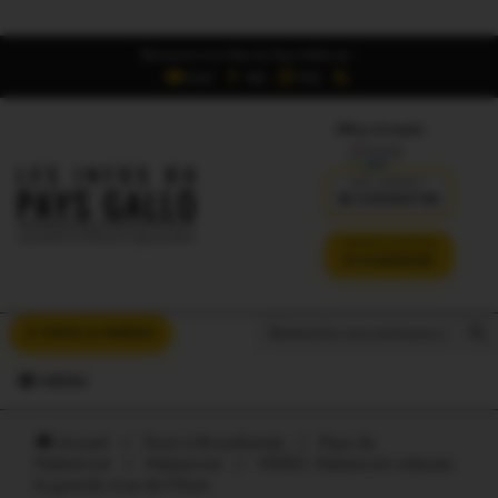
Retrouvez Les Infos du Pays Gallo sur :
6,5K
16K
700
Offres d'emploi
DÉJÀ ABONNÉ ?
SE CONNECTER
VERSION SANS PUB
JE M'ABONNE
Search But
Search
À VOUS LA PAROLE
for:
MENU
Accueil
/
Oust à Brocéliande
/
Pays de
Malestroit
/
Malestroit
/
VIDEO. Malestroit redoute
la grande crue de l’Oust