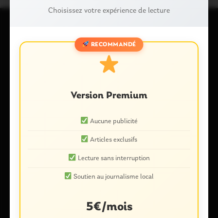
Choisissez votre expérience de lecture
Laisser un commentaire
RECOMMANDÉ
Votre adresse e-mail ne sera pas publiée.
Les champs
obligatoires sont indiqués avec
*
Commentaire
*
Version Premium
Aucune publicité
Articles exclusifs
Lecture sans interruption
Soutien au journalisme local
5€/mois
Nom
*