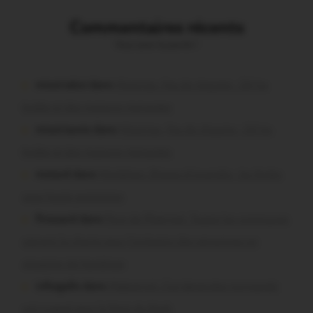
Commentaires récents
Vous avez la parole !
missiriakoi dans
Missiriac. Feu de chaume : 24 ha
brûlés et des maisons menacées
missiriacois dans
Missiriac. Feu de chaume : 24 ha
brûlés et des maisons menacées
motard dans
Morbihan. Risque d’incendie : les forêts
sous haute protection
Pressard dans
Pays de Ploërmel. Toutes les communes
signent la charte pour l’inclusion des personnes en
situation de handicap
infosgallo dans
Malestroit. Ces bénévoles normands
ont craqué pour le Pont du Rock