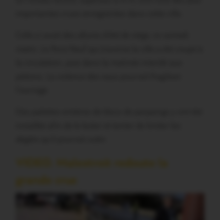
un niveau record, supérieur à 4 m, soit l’une des plus
importantes crues enregistrées dans cette ville.
Celle-ci avait des allures d’été de siège, ce samedi
matin. Le Pont Neuf qui traverse la ville a été coupé à
la circulation, puis dans la matinée interdit aux
piétons. La violence des eaux pourrait fragiliser
l’ouvrage.
Des palettes entières de blocs de parpaings y ont été
installée afin de le lester et tenter de limiter les
dégâts qu’il pourrait subir.
VIDEO. Malestroit redoute la
grande crue