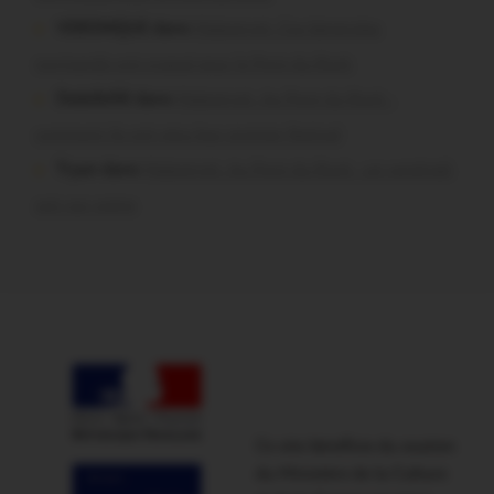
VERONIQUE dans
Malestroit. Ces bénévoles
normands ont craqué pour le Pont du Rock
Dedelle56 dans
Malestroit. Au Pont du Rock :
comment ils ont vécu leur premier festival
Tryan dans
Malestroit. Au Pont du Rock : un vendredi
soir sur scène
Ce site bénéficie du soutien
du Ministère de la Culture