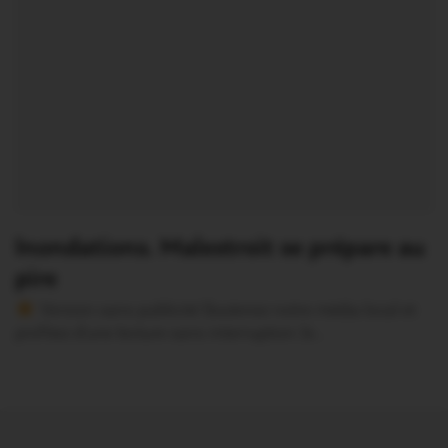
Inondations. Malestroit se prépare au
pire
Version sans publicité Soutenez notre média local et
profitez d’une lecture sans interruption Je…