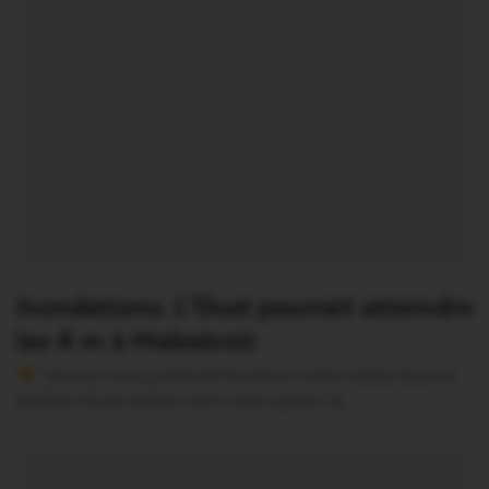
Inondations. L’Oust pourrait atteindre
les 4 m à Malestroit
Version sans publicité Soutenez notre média local et
profitez d’une lecture sans interruption Je…