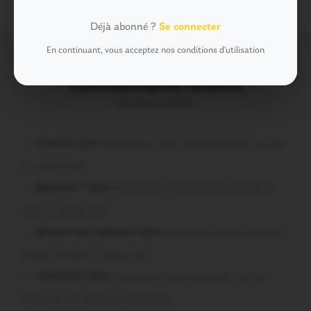
Déjà abonné ?
Se connecter
En continuant, vous acceptez nos conditions d'utilisation
Commentaires récents
Vous avez la parole !
Chevrier dans
Malestroit. Mais pourquoi le bief se vide-
t-il aussi vite?
Question ? dans
Malestroit. Mais pourquoi le bief se
vide-t-il aussi vite?
poisson tout puissant dans
Malestroit. Mais pourquoi
le bief se vide-t-il aussi vite?
missiriakoi dans
Missiriac. Feu de chaume : 24 ha
brûlés et des maisons menacées