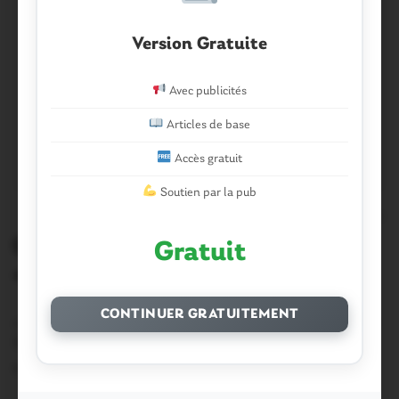
Version Gratuite
Avec publicités
Articles de base
Accès gratuit
Soutien par la pub
0
Questembert. Demain, A.G. de
Gratuit
« Créative et Solidaire »
L’association « Questembert créative et solidaire »
CONTINUER GRATUITEMENT
communique: « L’ association « Questembert Créative et
Solidaire » tient…
7 Avril 2015