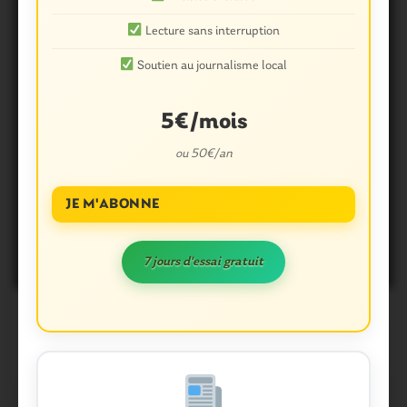
Lecture sans interruption
Soutien au journalisme local
5€/mois
ou 50€/an
EDITORIAL. Questembert.
JE M'ABONNE
Dangereuse confusion
7 jours d'essai gratuit
20 Avril 2015
2