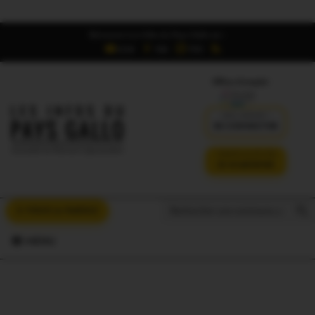
Retrouvez Les Infos du Pays Gallo sur :
6,5K
16K
700
Offres d'emploi
DÉJÀ ABONNÉ ?
SE CONNECTER
VERSION SANS PUB
JE M'ABONNE
Search But
Search
À VOUS LA PAROLE
for:
MENU