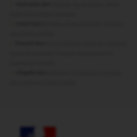
missiriacois dans
Missiriac. Feu de chaume : 24 ha
brûlés et des maisons menacées
motard dans
Morbihan. Risque d’incendie : les forêts
sous haute protection
Pressard dans
Pays de Ploërmel. Toutes les communes
signent la charte pour l’inclusion des personnes en
situation de handicap
infosgallo dans
Malestroit. Ces bénévoles normands
ont craqué pour le Pont du Rock