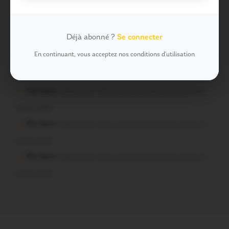
t-il aussi vite?
Chevrier dans
Malestroit. Mais pourquoi le bief se vide-
Déjà abonné ?
Se connecter
t-il aussi vite?
En continuant, vous acceptez nos conditions d'utilisation
malestroyen dans
Malestroit. Mais pourquoi le bief se
vide-t-il aussi vite?
Job dans
Malestroit. Mais pourquoi le bief se vide-t-il
aussi vite?
Plo dans
Malestroit. Mais pourquoi le bief se vide-t-il
aussi vite?
Plo dans
Malestroit. Mais pourquoi le bief se vide-t-il
aussi vite?