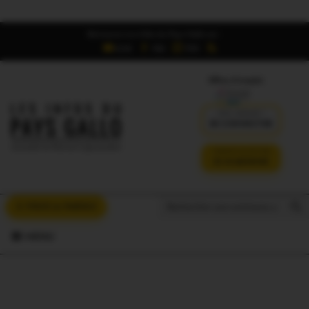
Retrouvez Les Infos du Pays Gallo sur :
6,5K
16K
700
Offres d'emploi
DÉJÀ ABONNÉ ?
SE CONNECTER
VERSION SANS PUB
JE M'ABONNE
Search But
Search
À VOUS LA PAROLE
for:
MENU