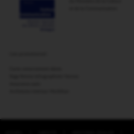
du Ministère de la Culture
et de la Communication
Lien promotionnel :
Carte remerciement décès
Sage femme échographiste Vannes
Assurance auto
Architecte intérieur Morbihan
ACCUEIL
CRÉDITS
MENTIONS LÉGALES