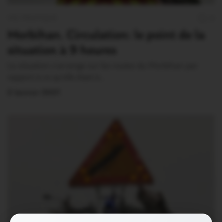
VIE PRATIQUE
0
Morbihan. Circulation: le point de la
situation à 9 heures
La situation s’arrange sur les routes du Morbihan par
rapport à ce qu’elle était à…
2 Janvier 2021