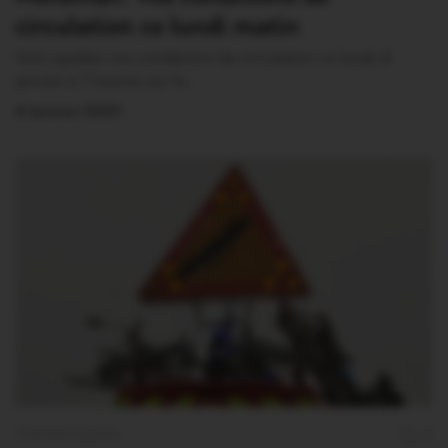
circulation ce lundi matin
Voici quelles vos conditions de circulation ce lundi 4
janvier à 7 heures sur le…
4 Janvier 2021
THÉMATIQUES
0