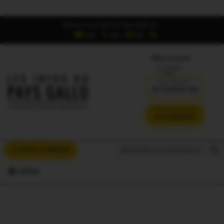
Retrouvez Les Infos du Pays Gallo sur :
6,5K
16K
700
Offres d'emploi
DÉJÀ ABONNÉ ?
SE CONNECTER
VERSION SANS PUB
JE M'ABONNE
Search But
Search
À VOUS LA PAROLE
for:
MENU