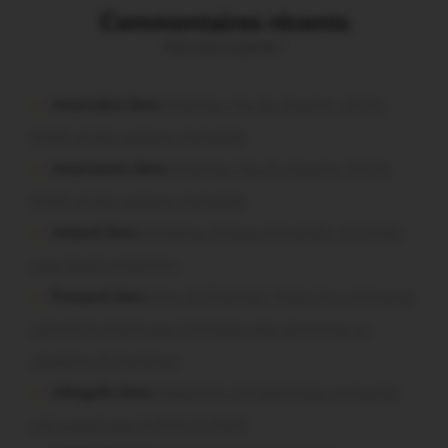
Commentaires récents
Vous avez la parole !
missiriakoi dans
Missiriac. Feu de chaume : 24 ha
brûlés et des maisons menacées
missiriacois dans
Missiriac. Feu de chaume : 24 ha
brûlés et des maisons menacées
motard dans
Morbihan. Risque d’incendie : les forêts
sous haute protection
Pressard dans
Pays de Ploërmel. Toutes les communes
signent la charte pour l’inclusion des personnes en
situation de handicap
infosgallo dans
Malestroit. Ces bénévoles normands
ont craqué pour le Pont du Rock