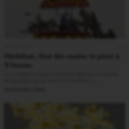
VIE PRATIQUE
0
Morbihan. Etat des routes: le point à
9 heures
La circulation est particulièrement délicate ce mercredi
30 décembre sur les routes du Morbihan. A…
30 Décembre 2020