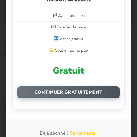
Avec publicités
Articles de base
THÉMATIQUES
0
Accès gratuit
Morbihan. Vos conditions de
Soutien par la pub
circulation ce vendredi matin
Voici la carte de l’état des routes et des conditions de
Gratuit
circulation dans le Morbihan,…
1 Janvier 2021
CONTINUER GRATUITEMENT
Déjà abonné ?
Se connecter