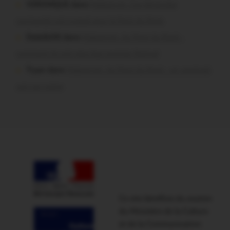
VERONIQUE dans
Malestroit. Ces bénévoles
normands ont craqué pour le Pont du Rock
Dedelle56 dans
Malestroit. Au Pont du Rock :
comment ils ont vécu leur premier festival
Tryan dans
Malestroit. Au Pont du Rock : un vendredi
soir sur scène
Ce site bénéficie du soutien
du Ministère de la Culture
et de la Communication