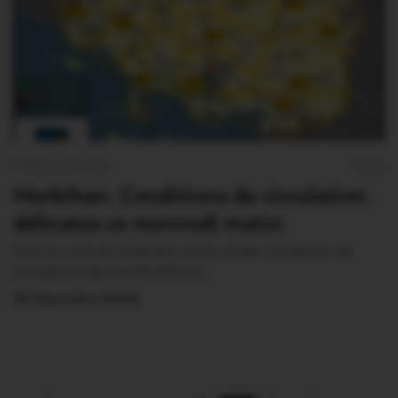
THÉMATIQUES
0
Morbihan. Conditions de circulation
délicates ce mercredi matin
Voici la carte de l’état des routes et des conditions de
circulation dans le Morbihan,…
30 Décembre 2020