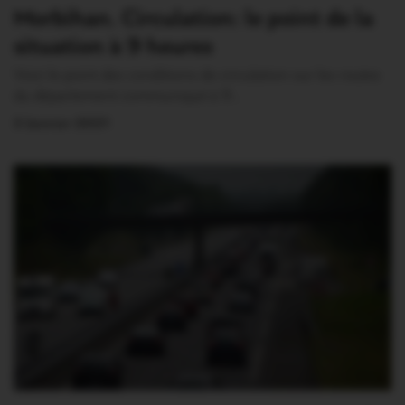
Morbihan. Circulation: le point de la
situation à 9 heures
Voici le point des conditions de circulation sur les routes
du département communiqué à 9…
3 Janvier 2021