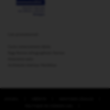
Lien promotionnel :
Carte remerciement décès
Sage femme échographiste Vannes
Assurance auto
Architecte intérieur Morbihan
ACCUEIL
CRÉDITS
MENTIONS LÉGALES
POLITIQUE DE COOKIES (UE)