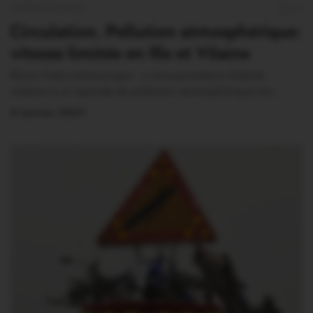
THÉMATIQUES
0
Circulation. Pollution atmosphérique:
vitesse limitée en Ille et Vilaine
Bison Futé communique : « Une procédure d’alerte
relative à un épisode de pollution atmosphérique est…
2 Janvier 2021