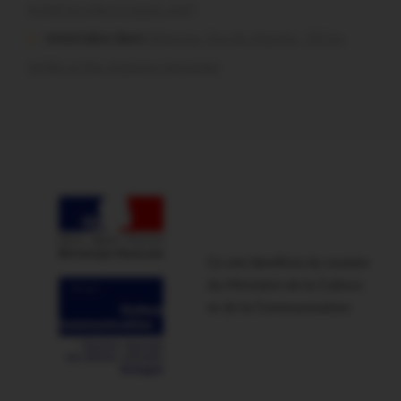
le bief se vide-t-il aussi vite?
missiriakoi dans
Missiriac. Feu de chaume : 24 ha
brûlés et des maisons menacées
Ce site bénéficie du soutien
du Ministère de la Culture
et de la Communication