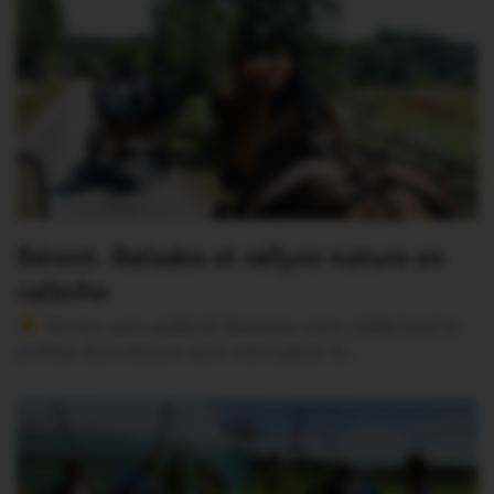
Sérent. Balades et rallyes nature en
calèche
Version sans publicité Soutenez notre média local et
profitez d’une lecture sans interruption Je…