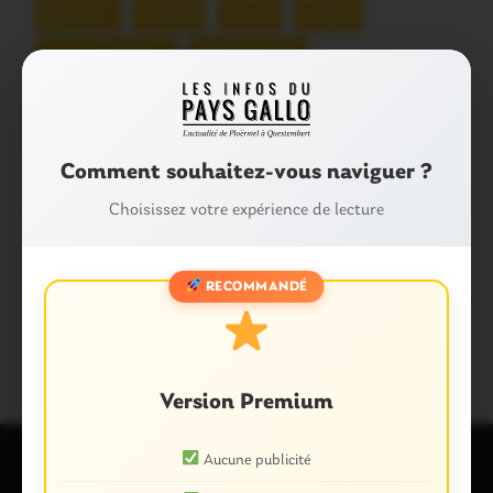
BOHAL
CARO
FILM
LIZIO
MALESTROIT
MISSIRIAC
PAYS DE MALESTROIT
PLEUCADEUC
RUFFIAC
SAINT-ABRAHAM
Comment souhaitez-vous naviguer ?
SAINT-CONGARD
SAINT-GUYOMARD
Choisissez votre expérience de lecture
SAINT-LAURENT-SUR-OUST
SAINT-MARCEL
RECOMMANDÉ
SAINT-NICOLAS-DU-TERTRE
SÉRENT
THÉMATIQUES
Version Premium
Aucune publicité