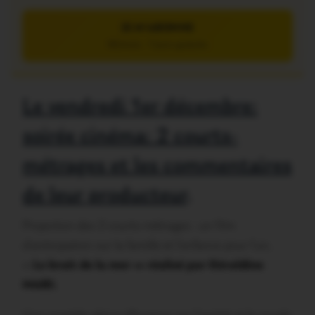
JE M’ABONNE
5€/mois – 7 jours gratuits
Le vendredi 1er décembre:
soirée cinéma: 2 courts-
métrages et les commentaires
de leur producteur
.
Projection des 2 courts-métrages : un film
d’anticipation sur la famille et l’enfance pour l’un,
«
Le bruit de la mer » réalisé par Géraldine
MARI.