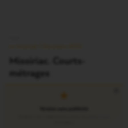
FILM
Le Vendredi 1 Décembre 2023
Missiriac. Courts-
métrages
×
Version sans publicité
Soutenez notre média local et profitez d’une lecture sans
interruption