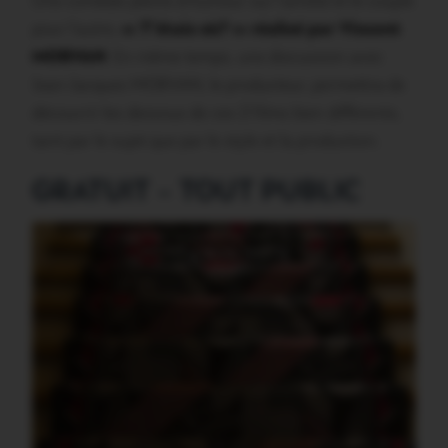
Une comédie pleine d’humour sur l’amitié et le couple
pour l’autre,
« T’étais où? » réalisé par Vincent
MORVAN
. En même temps, une discussion avec
Jean-Jacques MORVAN, le producteur, permettra de
découvrir les dessous de ces 2 films bien différents,
tant par le sujet que par le style et la production.
GRATUIT – TOUT PUBLIC