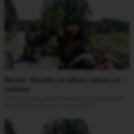
Sérent. Balades et rallyes nature en
calèche
Version sans publicité Soutenez notre média local et
profitez d’une lecture sans interruption Je…