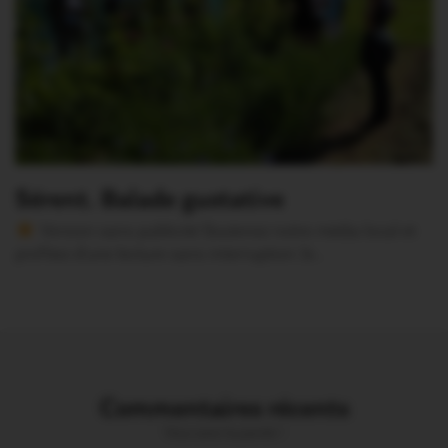
Sérent. Balade gustative
Version sans publicité Soutenez notre média local et
profitez d’une lecture sans interruption Je…
Commentaires récents
Vous avez la parole !