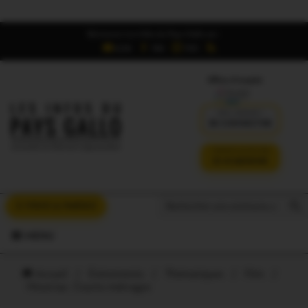
Retrouvez Les Infos du Pays Gallo sur :
6,5K
16K
700
Offres d'emploi
DÉJÀ ABONNÉ ?
SE CONNECTER
VERSION SANS PUB
JE M'ABONNE
Search But
Search
À VOUS LA PAROLE
for:
MENU
Accueil
/
Évènements
/
Thématiques
/
Film
/
Missiriac. Courts-métrages