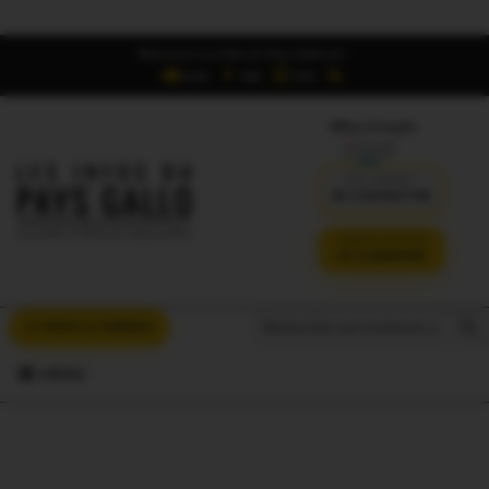
Retrouvez Les Infos du Pays Gallo sur :
6,5K
16K
700
Offres d'emploi
DÉJÀ ABONNÉ ?
SE CONNECTER
VERSION SANS PUB
JE M'ABONNE
Search But
Search
À VOUS LA PAROLE
for:
MENU