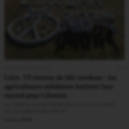
OUST À BROCÉLIANDE
0
Lizio. 13 tonnes de blé vendues : les
agriculteurs solidaires battent leur
record pour Lilwenn
La solidarité a encore frappé très fort à Lizio. Vendredi
soir, la traditionnelle vente de…
4 Août 2026