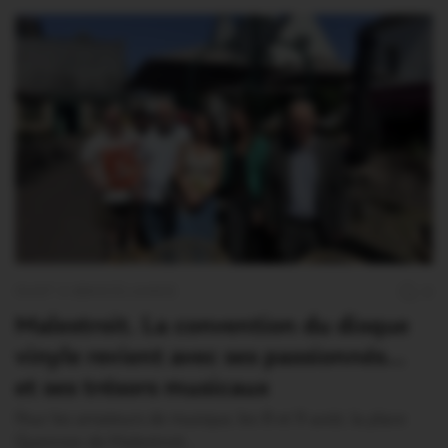
OUST À BROCÉLIANDE
0
Malestroit. La convention du disque
vinyle revient avec ses passionnés…
et ses trésors musicaux
Pour les amateurs de musique, les 8 et 9 août, la place
Queinnec de Malestroit…