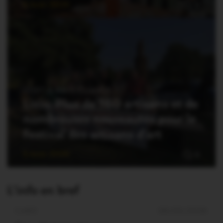
5 Août 2026
0
OUST À BROCÉLIANDE
Lizio. Plus de 160 artisans et de
nombreuses nouveautés pour le
Festival des artisans d’art
5 Août 2026
0
L'info en bref
CARO
28/05/2026