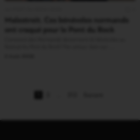
AU PONT DU ROCK 2026
2
Malestroit. Ces bénévoles normands
ont craqué pour le Pont du Rock
Comment des Normands deviennent-ils bénévoles au
festival Au Pont du Rock? Par amour, bien sur……
2 Août 2026
1
2
…
312
Suivant