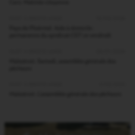
Caro. Matinée citoyenne
OUST À BROCÉLIANDE
16/04/2026
Pays de Ploërmel. Aide à domicile :
permanence du syndicat CGT ce vendredi
OUST À BROCÉLIANDE
29/01/2026
Malestroit. Samedi, assemblée générale des
pêcheurs
OUST À BROCÉLIANDE
3/02/2025
Malestroit. L’assemblée générale des pêcheurs