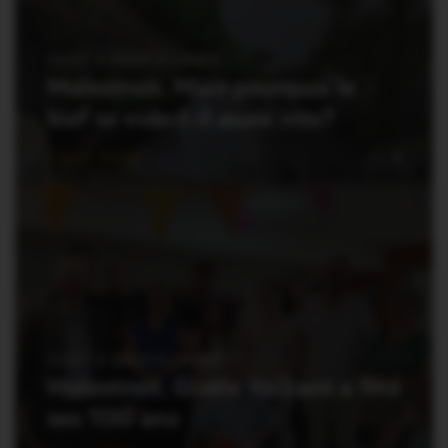
OUST À BROCÉLIANDE
Malestroit. Mais pourquoi le
bief se vide-t-il aussi vite?
7 Août 2026
9
OUST À BROCÉLIANDE
Malestroit. Gisèle Vaillant a fêté
ses 100 ans