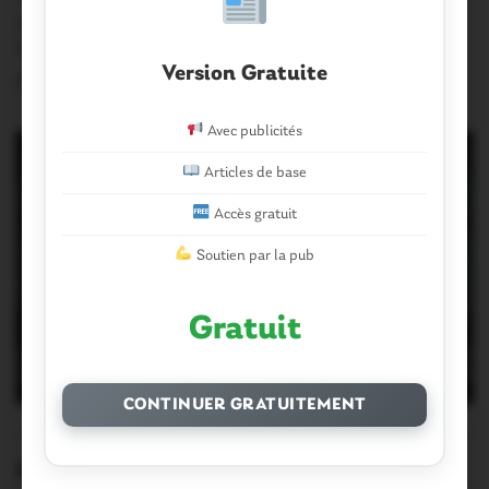
Les Foulées Stéphanoises fêtaient ce dimanche 2 août
leur 35è anniversaire ce qui en fait…
Version Gratuite
2 Août 2026
Avec publicités
Articles de base
Accès gratuit
Soutien par la pub
Gratuit
CONTINUER GRATUITEMENT
AU PONT DU ROCK 2026
0
Malestroit. Vidéo, photos : samedi