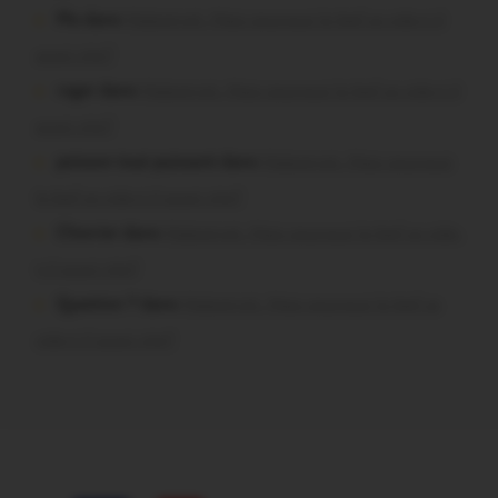
Plo dans
Malestroit. Mais pourquoi le bief se vide-t-il
aussi vite?
roger dans
Malestroit. Mais pourquoi le bief se vide-t-il
aussi vite?
poisson tout puissant dans
Malestroit. Mais pourquoi
le bief se vide-t-il aussi vite?
Chevrier dans
Malestroit. Mais pourquoi le bief se vide-
t-il aussi vite?
Question ? dans
Malestroit. Mais pourquoi le bief se
vide-t-il aussi vite?