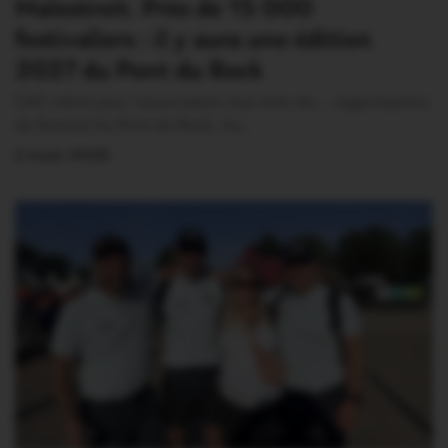
Malestroit. Près de 15 000
festivaliers : il y aura une édition
2027 du Pont du Rock
Défi relevé pour l’association Aux Arts etc… organisatrice
du festival Au Pont du Rock. Au…
2 Août 2026