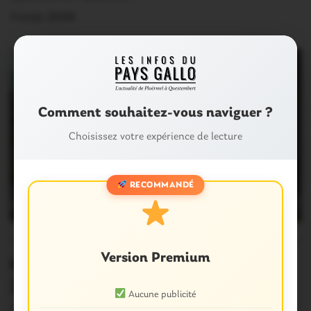
3 Août 2026
Comment souhaitez-vous naviguer ?
Choisissez votre expérience de lecture
RECOMMANDÉ
OUST À BROCÉLIANDE
0
Version Premium
Malestroit. Pluviométrie : juillet
2026 moins sec qu’en 2022
Aucune publicité
La moyenne pour un mois de Juillet est de 51 mm depuis