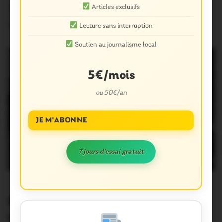
Articles exclusifs
1996, celui de…
3 Août 2026
Lecture sans interruption
Soutien au journalisme local
5€/mois
ou 50€/an
JE M'ABONNE
7 jours d'essai gratuit
OUST À BROCÉLIANDE
0
Saint-Abraham. 35è Foulées : les
images, les classements