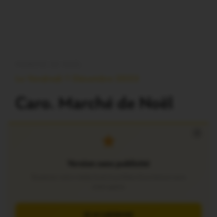
MARCHÉ DE NOËL
Le Vendredi 1 Décembre 2023
Caro. Marché de Noël
×
Version sans publicité
Soutenez notre média local et profitez d’une lecture sans
interruption
JE M’ABONNE