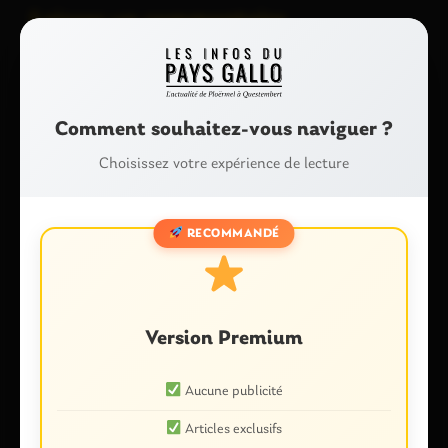
Laisser un commentaire
Votre adresse e-mail ne sera pas publiée.
Les champs
obligatoires sont indiqués avec
*
Commentaire
*
Comment souhaitez-vous naviguer ?
Choisissez votre expérience de lecture
RECOMMANDÉ
Version Premium
Nom
*
Aucune publicité
Articles exclusifs
E-mail
*