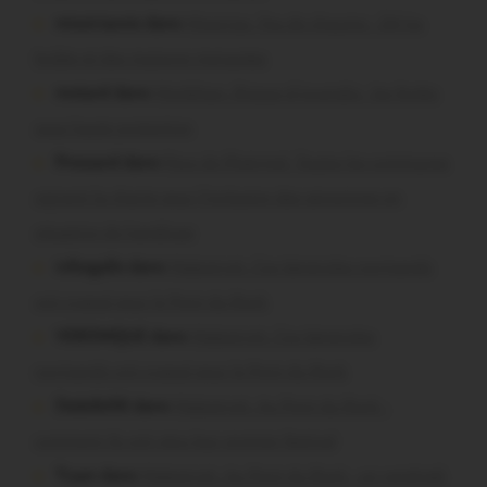
missiriacois dans
Missiriac. Feu de chaume : 24 ha
brûlés et des maisons menacées
motard dans
Morbihan. Risque d’incendie : les forêts
sous haute protection
Pressard dans
Pays de Ploërmel. Toutes les communes
signent la charte pour l’inclusion des personnes en
situation de handicap
infosgallo dans
Malestroit. Ces bénévoles normands
ont craqué pour le Pont du Rock
VERONIQUE dans
Malestroit. Ces bénévoles
normands ont craqué pour le Pont du Rock
Dedelle56 dans
Malestroit. Au Pont du Rock :
comment ils ont vécu leur premier festival
Tryan dans
Malestroit. Au Pont du Rock : un vendredi