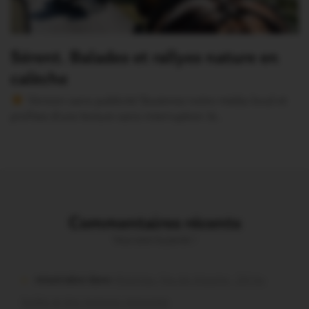
Sérent. Balades et rallyes nature en
calèche
Version sans publicité Soutenez notre média local et
profitez d’une lecture sans interruption Je…
Commentaires récents
Vous avez la parole !
missiriakoi dans
Missiriac. Feu de chaume : 24 ha
brûlés et des maisons menacées