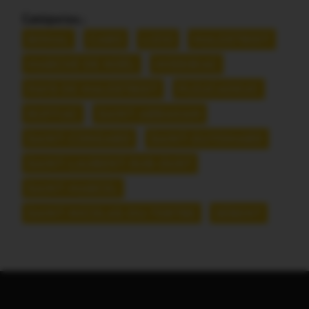
Catégories :
BOHAL
CARO
LIZIO
MALESTROIT
MARCHÉ DE NOËL
MISSIRIAC
PAYS DE MALESTROIT
PLEUCADEUC
RUFFIAC
SAINT-ABRAHAM
SAINT-CONGARD
SAINT-GUYOMARD
SAINT-LAURENT-SUR-OUST
SAINT-MARCEL
SAINT-NICOLAS-DU-TERTRE
SÉRENT