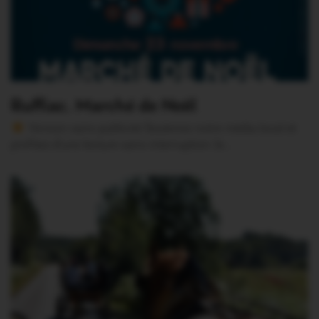
Ruffiac. Marché de Noël
Version sans publicité Soutenez notre média local et
profitez d’une lecture sans interruption Je…