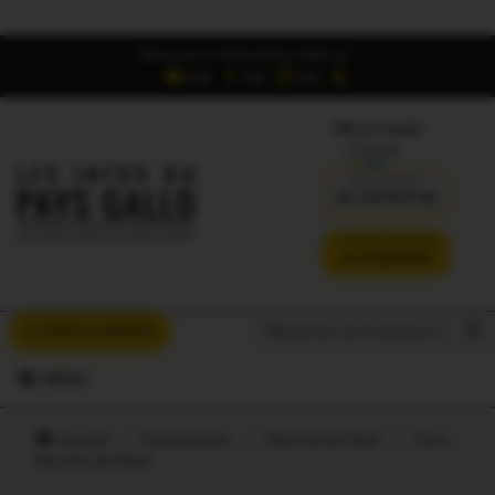
Retrouvez Les Infos du Pays Gallo sur :
6,5K
16K
700
Offres d'emploi
DÉJÀ ABONNÉ ?
SE CONNECTER
VERSION SANS PUB
JE M'ABONNE
Search But
Search
À VOUS LA PAROLE
for:
MENU
Accueil
/
Évènements
/
Marché de Noël
/
Caro.
Marché de Noël