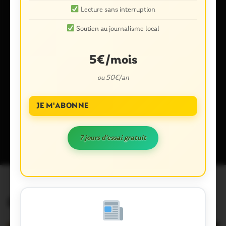
Lecture sans interruption
Soutien au journalisme local
Enregistrer mon nom, mon e-mail et mon site dans le
5€/mois
navigateur pour mon prochain commentaire.
ou 50€/an
JE M'ABONNE
Ce site utilise Akismet pour réduire les indésirables.
En savoir plus
sur la façon dont les données de vos commentaires sont traitées
.
7 jours d'essai gratuit
Évènements similaires