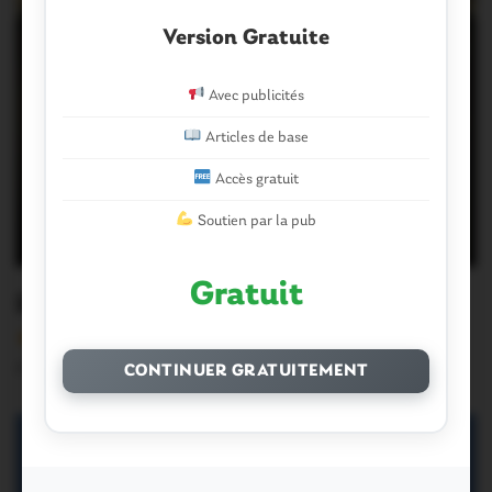
Version Gratuite
Avec publicités
Articles de base
Accès gratuit
Soutien par la pub
Gratuit
Ruffiac. Marché de Noël
Version sans publicité Soutenez notre média local et
profitez d’une lecture sans interruption Je…
CONTINUER GRATUITEMENT