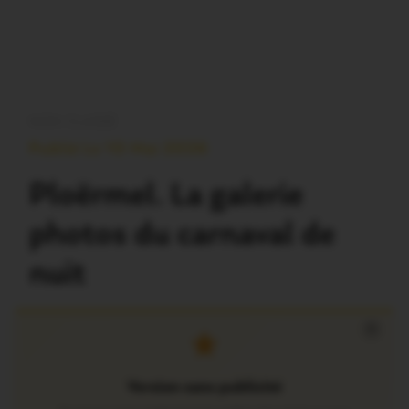
NON CLASSÉ
Publié Le 10 Mai 2026
Ploërmel. La galerie
photos du carnaval de
nuit
×
Version sans publicité