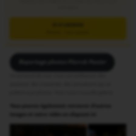
Soutenez notre média local et profitez d’une lecture sans
interruption
JE M’ABONNE
5€/mois – 7 jours gratuits
Reportage photos Pierrck Panier
Le carnaval de nuit, c’est une ambiance, des
postures, des costumes, des sensations qui se
prêtent aux photos. Voici notre nouvelle galerie.
Vous pouvez également retrouver d’autres
images et notre vidéo en cliquant ici