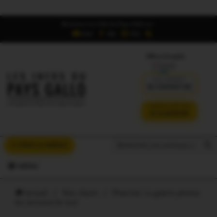
Retrouvez Les Infos du Pays Gallo sur :
6,5K
16K
700
Offres d'emploi
DÉJÀ ABONNÉ ?
SE CONNECTER
VERSION SANS PUB
JE M'ABONNE
Search But
Search
À VOUS LA PAROLE
for:
MENU
Accueil
/
Non classé
/
Ploërmel. La galerie photos
du carnaval de nuit