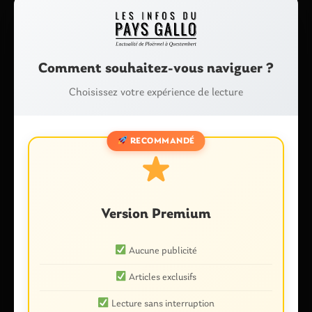
Comment souhaitez-vous naviguer ?
Choisissez votre expérience de lecture
Nom
*
RECOMMANDÉ
E-mail
*
Version Premium
Aucune publicité
Articles exclusifs
Enregistrer mon nom, mon e-mail et mon site dans le
navigateur pour mon prochain commentaire.
Lecture sans interruption