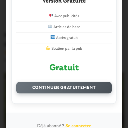
Version Gratuite
Avec publicités
Articles de base
Morbihan. Circulation difficile autour
Accès gratuit
de Vannes
Soutien par la pub
Version sans publicité Soutenez notre média local et
profitez d’une lecture sans interruption Je…
Gratuit
CONTINUER GRATUITEMENT
Déjà abonné ?
Se connecter