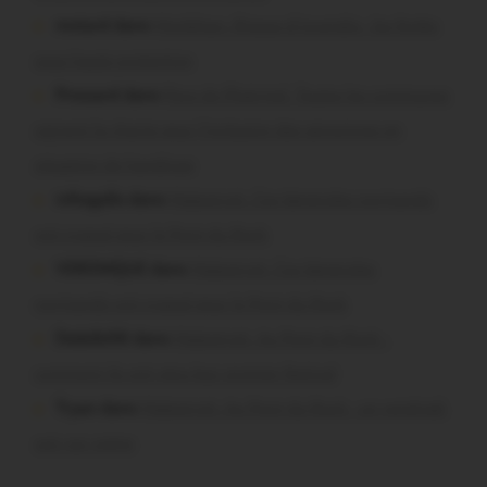
motard dans
Morbihan. Risque d’incendie : les forêts
sous haute protection
Pressard dans
Pays de Ploërmel. Toutes les communes
signent la charte pour l’inclusion des personnes en
situation de handicap
infosgallo dans
Malestroit. Ces bénévoles normands
ont craqué pour le Pont du Rock
VERONIQUE dans
Malestroit. Ces bénévoles
normands ont craqué pour le Pont du Rock
Dedelle56 dans
Malestroit. Au Pont du Rock :
comment ils ont vécu leur premier festival
Tryan dans
Malestroit. Au Pont du Rock : un vendredi
soir sur scène