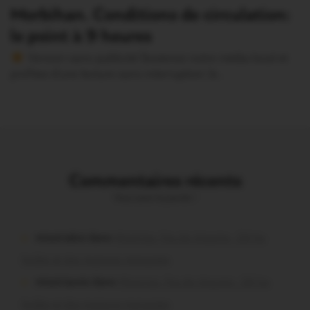
Morbihan. Conditions de circulation:
le point à 9 heures
Version sans publicité Soutenez notre média local et
profitez d’une lecture sans interruption Je…
Commentaires récents
Vous avez la parole !
missiriakoi dans
Missiriac. Feu de chaume : 24 ha
brûlés et des maisons menacées
missiriacois dans
Missiriac. Feu de chaume : 24 ha
brûlés et des maisons menacées