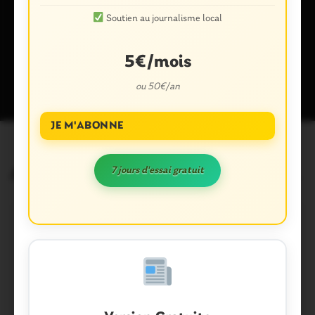
Soutien au journalisme local
Ce site utilise Akismet pour réduire les indésirables.
En savoir plus
5€/mois
sur la façon dont les données de vos commentaires sont traitées
.
ou 50€/an
JE M'ABONNE
7 jours d'essai gratuit
Articles similaires