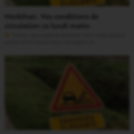
Morbihan. Vos conditions de
circulation ce lundi matin
Version sans publicité Soutenez notre média local et
profitez d’une lecture sans interruption Je…