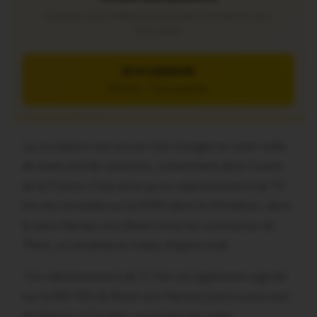
Soutenez notre média local et profitez d’une lecture sans
interruption
JE M’ABONNE
5€/mois – 7 jours gratuits
La circulation est encore très chargée en cette veille
de week-end de vacances, notamment dans l’ouest
de la France. C’est ainsi qu’un ralentissement de 10
km est constaté sur la N165 dans le Morbihan, dans
le sens Nantes vers Brest entre les communes de
Theix, ce vendredi en milieu d’après-midi.
-Un ralentissement de 3,7 km est également signalé
sur la RN 165 de Brest vers Nantes (sens ouest-est)
de Quéven à Caudan, sur toutes les voies