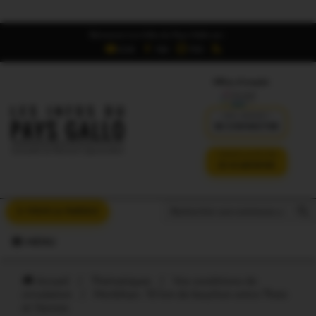
Retrouvez Les Infos du Pays Gallo sur :
6,5K
16K
700
Offres d'emploi
DÉJÀ ABONNÉ ?
SE CONNECTER
VERSION SANS PUB
JE M'ABONNE
Search But
Search
À VOUS LA PAROLE
for:
MENU
Accueil
/
Thématiques
/
Vos conditions de
circulation
/
Morbihan. 10 km de bouchon entre Theix
et Vannes