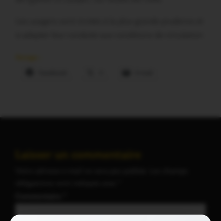
Les usagers sont invités à la plus grande prudence et
à adapter leur conduite aux conditions de circulation
Partager :
Facebook
X
E-mail
Laisser un commentaire
Votre adresse e-mail ne sera pas publiée.
Les champs
obligatoires sont indiqués avec
*
Commentaire
*