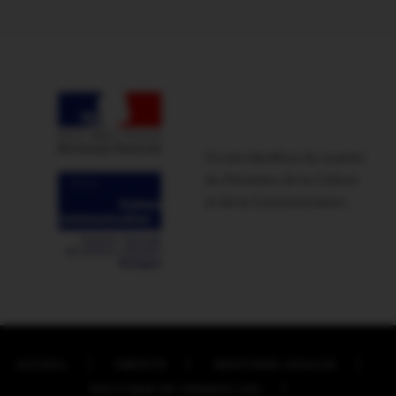
Ce site bénéficie du soutien
du Ministère de la Culture
et de la Communication
ACCUEIL
CRÉDITS
MENTIONS LÉGALES
POLITIQUE DE COOKIES (UE)