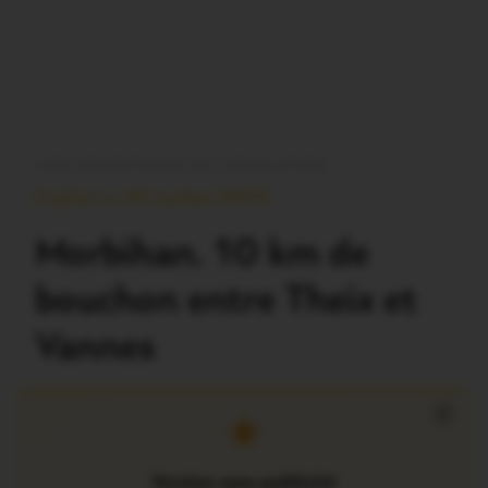
VOS CONDITIONS DE CIRCULATION
Publié Le 25 Juillet 2025
Morbihan. 10 km de
bouchon entre Theix et
Vannes
×
Version sans publicité