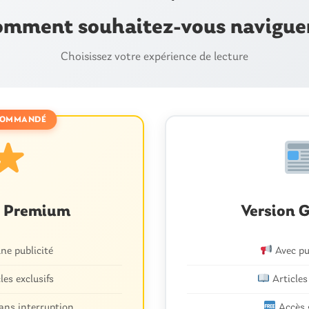
mment souhaitez-vous navigue
Choisissez votre expérience de lecture
OMMANDÉ
n Premium
Version G
e publicité
Avec pu
les exclusifs
Articles
ans interruption
Accès 