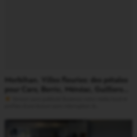
Morbihan. Villes fleuries: des pétales
pour Caro, Berric, Ménéac, Guilliers…
Version sans publicité Soutenez notre média local et
profitez d’une lecture sans interruption Je…