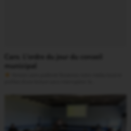
Caro. L’ordre du jour du conseil
municipal
Version sans publicité Soutenez notre média local et
profitez d’une lecture sans interruption Je…