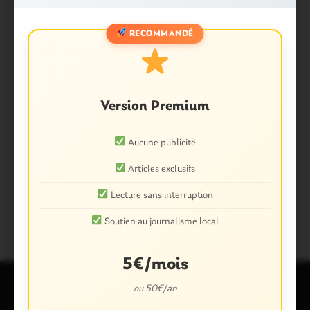
RECOMMANDÉ
Version Premium
Partager :
Aucune publicité
Facebook
X
E-mail
Articles exclusifs
Lecture sans interruption
Tags :
CARO
MORBIHAN
Soutien au journalisme local
5€/mois
ou 50€/an