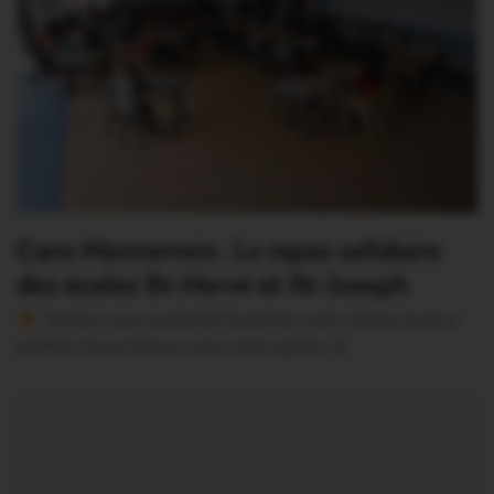
Caro-Monterrein. Le repas solidaire
des écoles St-Hervé et St-Joseph
Version sans publicité Soutenez notre média local et
profitez d’une lecture sans interruption Je…