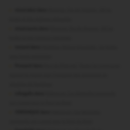
missiriakoi dans
Missiriac. Feu de chaume : 24 ha
brûlés et des maisons menacées
missiriacois dans
Missiriac. Feu de chaume : 24 ha
brûlés et des maisons menacées
motard dans
Morbihan. Risque d’incendie : les forêts
sous haute protection
Pressard dans
Pays de Ploërmel. Toutes les communes
signent la charte pour l’inclusion des personnes en
situation de handicap
infosgallo dans
Malestroit. Ces bénévoles normands
ont craqué pour le Pont du Rock
VERONIQUE dans
Malestroit. Ces bénévoles
normands ont craqué pour le Pont du Rock