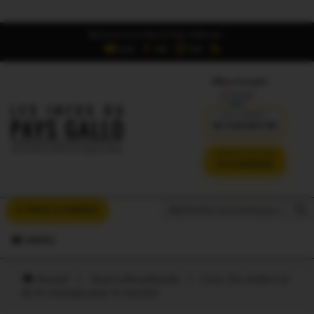
Retrouvez Les Infos du Pays Gallo sur :
6,5K
16K
700
Offres d'emploi
DÉJÀ ABONNÉ ?
SE CONNECTER
VERSION SANS PUB
JE M'ABONNE
Search But
Search
À VOUS LA PAROLE
for:
MENU
Accueil
/
Oust à Brocéliande
/
Caro. Du renfort et
de la musique pour le marché