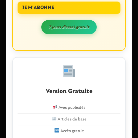
Laisser un commentaire
JE M'ABONNE
Votre adresse e-mail ne sera pas publiée.
Les champs
obligatoires sont indiqués avec
*
7 jours d'essai gratuit
Commentaire
*
Version Gratuite
Nom
*
Avec publicités
Articles de base
Accès gratuit
E-mail
*