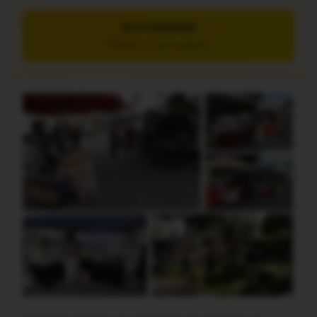
JE M’ABONNE
5€/mois – 7 jours gratuits