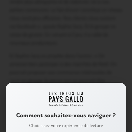
rendre plus attrayants et de redonner vie à nos
petites communes. Le fait d’avoir constitué un réseau
nous rend plus efficaces. Nos clients nous suivent
via facebook », ajoute Sophie Jacq. Et le groupe ne
cesse de grossir. En venant à Caro, il a rallié de
nouveaux producteurs.
Et Sophie Jacq se projette dans l’avenir. « On
aimerait bien participer à des marchés de Noël. On
pourrait proposer aux communes intéressées de
venir en groupe. Je pense que ça pourrait être
intéressant pour tout le monde… », explique-t-elle.
A découvrir tous les mardis de 16 à 20 heures sur le
marché de Caro.
Comment souhaitez-vous naviguer ?
Choisissez votre expérience de lecture