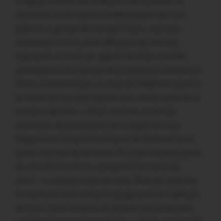
Il régnait comme une ambiance de vacances ce
mardi soir sur le marché heddomadaire de Caro,
grâce à un groupe de musique Cajun, mais pas
seulement. Car il y avait affluence du côté des
exposants en tous cas, grâce à la toute nouvelle
participation d’un groupe de producteurs artisanaux.
Tout a commencé par un coup de téléphone passé à
la mairie de Caro par Sophie Jack, mardi matin de la
semaine dernière. « Nous sommes un réseau
d’artisans, de producteurs de la région et nous
fréquentons le marché artisanal de Ploërmel et les
petits marchés du territoire. On avait entendu parler
de celui de Caro et on a proposé à la mairie d’y
venir… », explique cette dernière. Sitôt dit, sitôt fait,
le mardi soir trois artisans rejoignaient les habitués
de Caro. Cette semaine, ils étaient cinq et d’autres