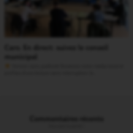
Caro. En direct: suivez le conseil
municipal
Version sans publicité Soutenez notre média local et
profitez d’une lecture sans interruption Je…
Commentaires récents
Vous avez la parole !