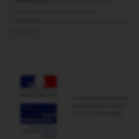
Dedelle56 dans
Malestroit. Au Pont du Rock :
comment ils ont vécu leur premier festival
Tryan dans
Malestroit. Au Pont du Rock : un vendredi
soir sur scène
Ce site bénéficie du soutien
du Ministère de la Culture
et de la Communication