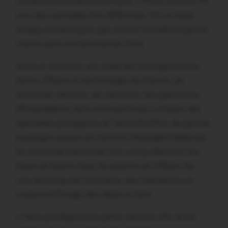
viendront la semaine prochaine. « Nous sommes 19
avec des spécialités très différentes. On se relaie
chaque semaine pour que chacun travaille et que les
clients aient une diversité de choix.
Ainsi ce mardi soir aux côtés de Christophe et ses
bières, d’Alana et ses fromages de chèvres, du
charcutier rôtisseur, du maraicher, des pâtisseries
d’Amandélices, de la monnaie locale Le Galais, des
spécialités portugaises de Tasca ZécaTina, du pain du
boulanger paysan de Carentoir Nostalgie Médiévale,
les clients du marché de Caro ont pu découvrir les
bijoux de Sophie Jacq, les pralines de William, les
vins de Sureau de Christiane, des réalisations en
couture et flocage, des objets en bois…
« Nous privilégions les petits marchés afin de les