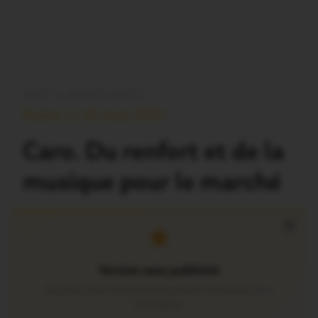
OUST À BROCÉLIANDE
Publié Le 10 Août 2021
Caro. Du renfort et de la
musique pour le marché
×
Version sans publicité
Soutenez notre média local et profitez d’une lecture sans
interruption