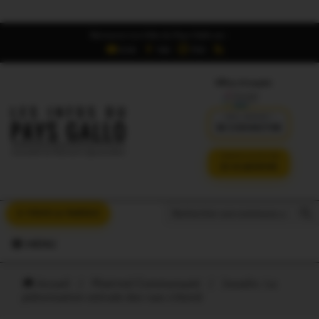
Retrouvez Les Infos du Pays Gallo sur :
6,5K
16K
700
Offres d'emploi
DÉJÀ ABONNÉ ?
SE CONNECTER
VERSION SANS PUB
JE M'ABONNE
Search But
Search
À VOUS LA PAROLE
for:
MENU
Accueil
/
Ploërmel Communauté
/
Josselin. La
piétonisation estivale des rues s’étend