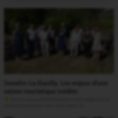
Josselin-La Gacilly. Les enjeux d’une
saison touristique inédite
Version sans publicité Soutenez notre média local et
profitez d’une lecture sans interruption Je…