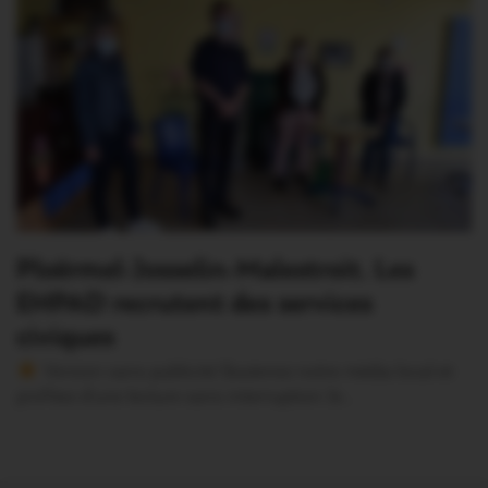
Ploërmel-Josselin-Malestroit. Les
EHPAD recrutent des services
civiques
Version sans publicité Soutenez notre média local et
profitez d’une lecture sans interruption Je…