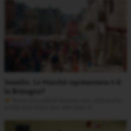
Josselin. Le Marché représentera-t-il
la Bretagne?
Version sans publicité Soutenez notre média local et
profitez d’une lecture sans interruption Je…