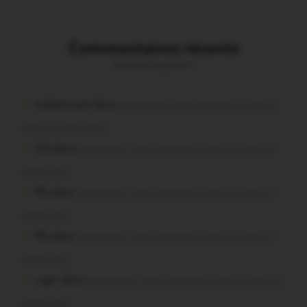
Commentaires récents
Vous avez la parole !
malestroyen dans
Malestroit. Mais pourquoi le bief se
vide-t-il aussi vite?
Job dans
Malestroit. Mais pourquoi le bief se vide-t-il
aussi vite?
Plo dans
Malestroit. Mais pourquoi le bief se vide-t-il
aussi vite?
Plo dans
Malestroit. Mais pourquoi le bief se vide-t-il
aussi vite?
roger dans
Malestroit. Mais pourquoi le bief se vide-t-il
aussi vite?