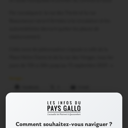
en toute tranquillité et profiter du commerce local.
Par conséquent, la rue des Trente et la rue
Beaumanoir seront fermées à la circulation et les
automobilistes devront quitter les places de
stationnement.
Cette zone de piétonisation s’ajoute à celle de la
Place Notre Dame et de la rue des Vierges, tous les
jours de 10h à 24h jusqu’au 15 septembre 2021. «
Partager :
Facebook
X
E-mail
Tags :
JOSSELIN
MORBIHAN
Comment souhaitez-vous naviguer ?