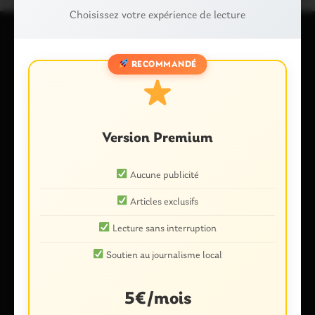
Choisissez votre expérience de lecture
Laisser un commentaire
RECOMMANDÉ
Votre adresse e-mail ne sera pas publiée.
Les champs
obligatoires sont indiqués avec
*
Commentaire
*
Version Premium
Aucune publicité
Articles exclusifs
Lecture sans interruption
Soutien au journalisme local
5€/mois
Nom
*