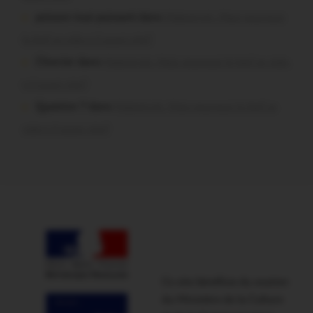
poisson tout puissant dans
Malestroit. Mais pourquoi
le bief se vide-t-il aussi vite?
Chevrier dans
Malestroit. Mais pourquoi le bief se vide-
t-il aussi vite?
Question ? dans
Malestroit. Mais pourquoi le bief se
vide-t-il aussi vite?
Ce site bénéficie du soutien
du Ministère de la Culture