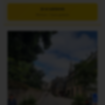
JE M’ABONNE
5€/mois – 7 jours gratuits