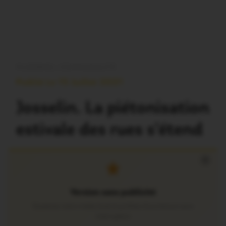
PLOËRMEL COMMUNAUTÉ
Publié Le 15 Juillet 2021
Josselin. La piétonisation
estivale des rues s’étend
×
Version sans publicité
Soutenez notre média local et profitez d’une lecture sans
interruption