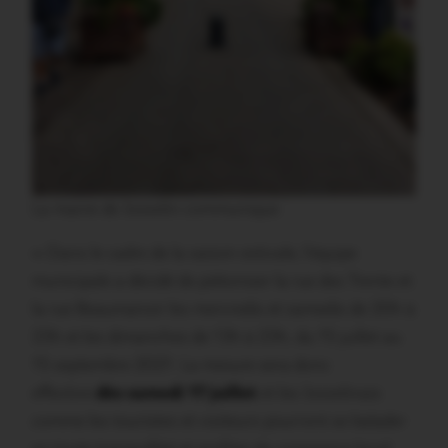
La mairie de Josselin communique:
« Dans le cadre de la saison estivale, l’équipe
municipale a décidé de piétoniser la rue des Trente et
la rue Beaumanoir les mercredis et samedis de 20h à
23h et les dimanches de 13h à 23h, du 15 juillet au
15 septembre 2021. La mesure sera donc
effective
dès samedi 17 juillet
et les Josselinais
comme les touristes et visiteurs pourront se balader