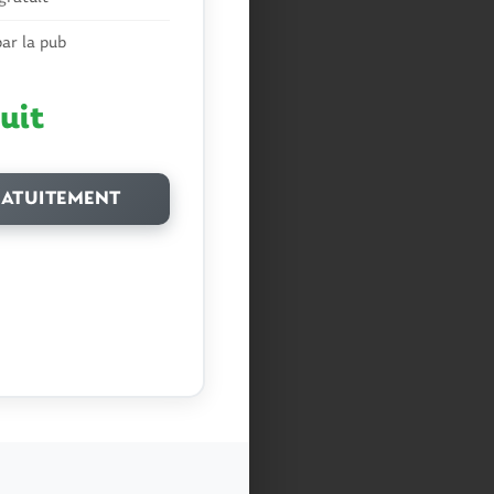
ar la pub
uit
ATUITEMENT