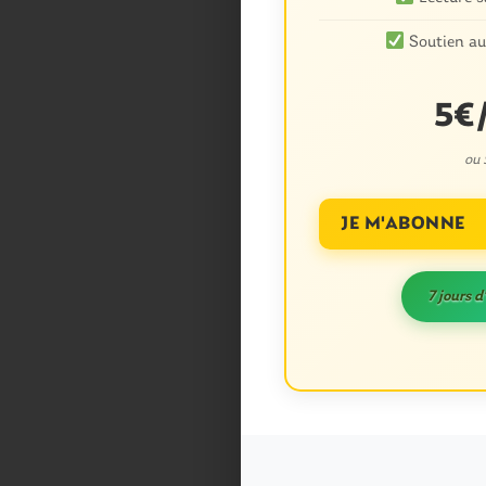
Soutien au
5€
ou
JE M'ABONNE
7 jours d