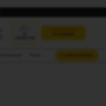
DÉJÀ
oi
ABONNÉ ?
VERSION SANS PUB
SE
JE M'ABONNE
CONNECTER
t Communauté
Thème
À VOUS LA PAROLE