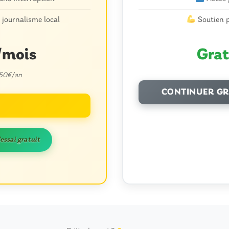
 journalisme local
Soutien p
/mois
Grat
 50€/an
CONTINUER GR
'essai gratuit