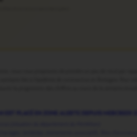
ofitez d’une lecture sans interruption
s, nous vous proposons de prendre un peu de recul par rapport
n sanitaire liée à l’épidémie de coronavirus en Bretagne. Pour ce
surer la progression des chiffres au cours de la semaine écoul
N EST PLACÉ EN ZONE ALERTE DEPUIS MERCREDI 
u virus (situation du département du Morbihan)
(mariages, tombolas, évènements associatifs, fêtes d’anniver