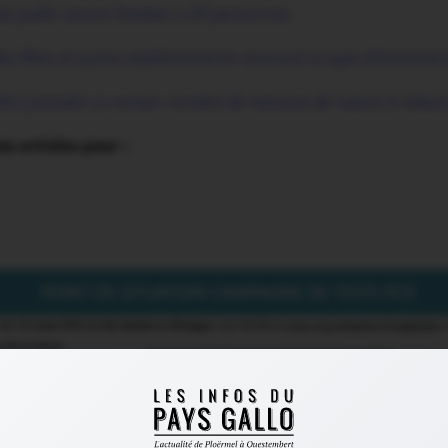
u public seront limitées à 30 personnes.
 des fêtes et autres établissements recevant ce type d’évènemen
té à prendre un certain nombre de mesures de nature à réduire l
 articles pour :