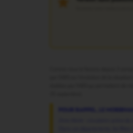
Soutenez notre média local et pr
Comme nous le faisons depuis 3 semaine
par l’ARS sur l’évolution de la situatio
établies par l’ARS qui permettent de me
25 septembre).
POUR RAPPEL, LE MORBIHA
Zone Alerte : circulation active d
Dans ces départements, les fêtes 