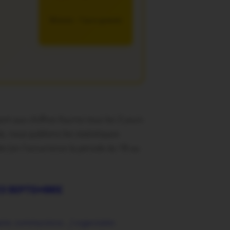
5€/mois – 7 jours gratuits
 aux chiffres fournis tous les 2 jours
la, nous publions les statistiques
ée (en l’occurrence la période du 18 au
23 SEPTEMBRE
saire, communions…) organisées