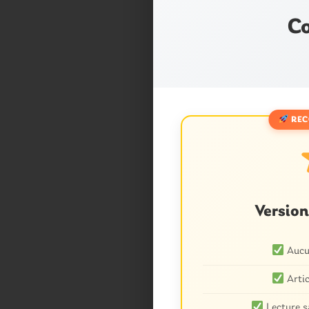
Co
REC
Versio
Aucun
Artic
Lecture s