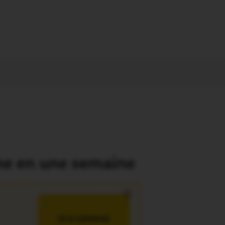
gne en une semaine
×
JE M’ABONNE