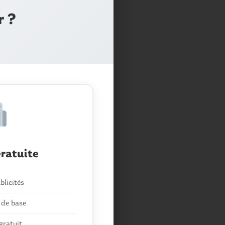
r ?
ratuite
blicités
 de base
gratuit