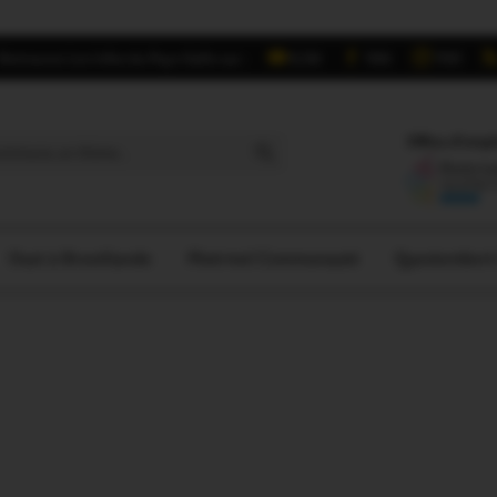
Retrouvez Les Infos du Pays Gallo sur :
6,5K
16K
700
Search Button
Offres d'empl
Oust à Brocéliande
Ploërmel Communauté
Questember