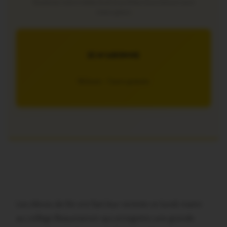
Soutenez notre média local et profitez d’une lecture sans
interruption
JE M’ABONNE
5€/mois – 7 jours gratuits
Les élèves de 6è ont fait leur rentrée ce lundi matin
au collège Beaumanoir qui enregistre une grande