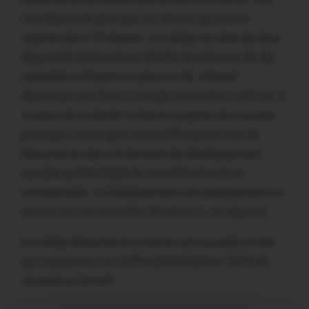
une dizaine de plus que l’an dernier qui seront
répartis dans 19 classes. Le collège est doté de deux
dispositifs ULIS et d’une SEGPA de la 6è à la 3è. Sa
spécialité orchestre en place en 6è s’étend
désormais à la 5è et il compte une section voile sur 4
niveaux de scolarité. La bonne surprise du nouveau
principal, c’est le gros travail effectué au sein de
Beaumanoir dans le domaine du développement
durable qui fait l’objet de nouvelles directives
ministérielles. « L’établissement est pratiquement en
avance sur ces nouvelles directives », se réjouit-il.
Le collège Beaumanoir entame une nouvelle année
qui s’appuie sur un chiffre plutôt flatteur: 94% de
réussite au brevet!