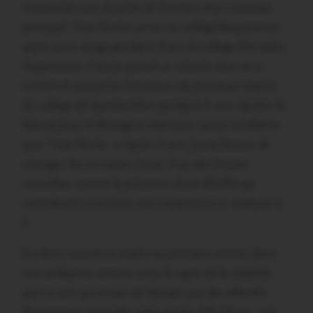
nouveauté avec la prise de fonction d’un nouveau
principal. Yves Février arrive au collège Beaumanoir
après avoir dirigé pendant 4 ans le collège d’Arradon.
Auparavant, il avait assuré un interim d’un an à
Lorient et assuré les fonctions de proviseur adjoint
du collège de Questembert pendant 6 ans. Quitter le
littoral pour la Bretagne intérieure: aucun problème
pour Yves Février. « Après 4 ans j’avais besoin de
changer, de voir autre chose. Il ya des choses
nouvelles comme la présence d’une SEGPA qui
contribuent à enrichir mon expérience », explique-t-
il.
Il a donc assuré ce matin sa première rentrée dans
une ambiance sereine, sous le signe de la stabilité
que ce soit au niveau de l’équipe que des effectifs.
Beaumanoir accueille cette année 430 élèves, soit