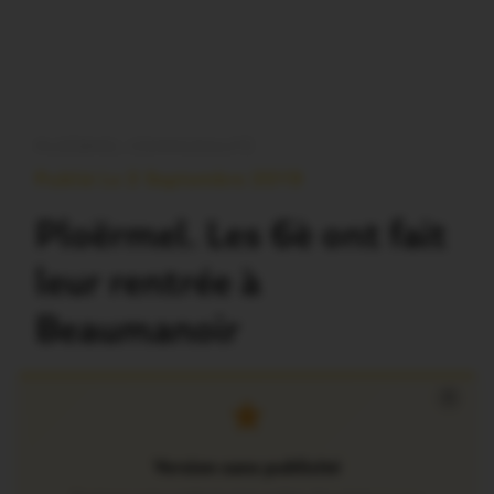
PLOËRMEL COMMUNAUTÉ
Publié Le 2 Septembre 2019
Ploërmel. Les 6è ont fait
leur rentrée à
Beaumanoir
×
Version sans publicité