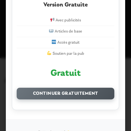
navigateur pour mon prochain commentaire.
Version Gratuite
Avec publicités
Ce site utilise Akismet pour réduire les indésirables.
En savoir plus
Articles de base
sur la façon dont les données de vos commentaires sont traitées
.
Accès gratuit
Soutien par la pub
Gratuit
Articles similaires
CONTINUER GRATUITEMENT