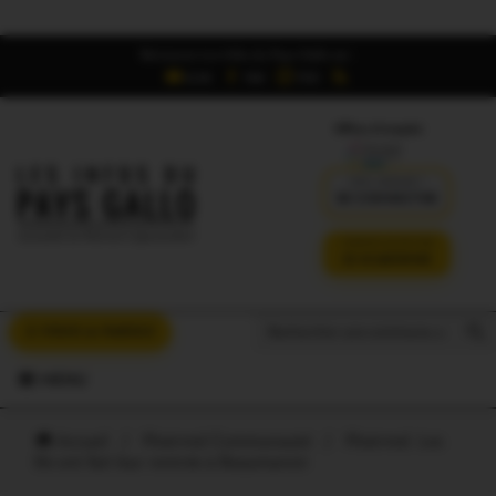
Retrouvez Les Infos du Pays Gallo sur :
6,5K
16K
700
Offres d'emploi
DÉJÀ ABONNÉ ?
SE CONNECTER
VERSION SANS PUB
JE M'ABONNE
Search But
Search
À VOUS LA PAROLE
for:
MENU
Accueil
/
Ploërmel Communauté
/
Ploërmel. Les
6è ont fait leur rentrée à Beaumanoir