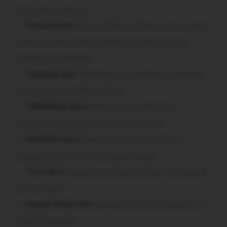
sous haute protection
Pressard dans
Pays de Ploërmel. Toutes les communes
signent la charte pour l’inclusion des personnes en
situation de handicap
infosgallo dans
Malestroit. Ces bénévoles normands
ont craqué pour le Pont du Rock
VERONIQUE dans
Malestroit. Ces bénévoles
normands ont craqué pour le Pont du Rock
Dedelle56 dans
Malestroit. Au Pont du Rock :
comment ils ont vécu leur premier festival
Tryan dans
Malestroit. Au Pont du Rock : un vendredi
soir sur scène
jacques boulay dans
Damgan. Feu de broussailles : un
mineur interpellé