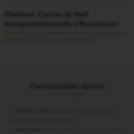
Ploërmel. Cuisine de Noël
intergénérationnelle à Beaumanoir
Version sans publicité Soutenez notre média local et
profitez d’une lecture sans interruption Je…
Commentaires récents
Vous avez la parole !
missiriacois dans
Missiriac. Feu de chaume : 24 ha
brûlés et des maisons menacées
motard dans
Morbihan. Risque d’incendie : les forêts