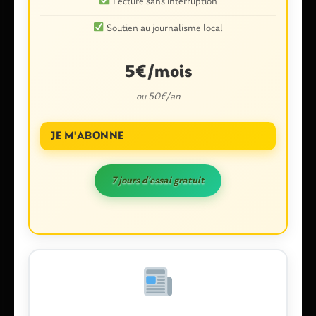
Lecture sans interruption
Soutien au journalisme local
5€/mois
ou 50€/an
JE M'ABONNE
Nom
*
7 jours d'essai gratuit
E-mail
*
Enregistrer mon nom, mon e-mail et mon site dans le