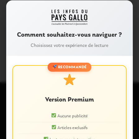
Partager :
Facebook
X
E-mail
Comment souhaitez-vous naviguer ?
Choisissez votre expérience de lecture
Tags :
COLLÈGE BEAUMANOIR
PLOERMEL
RECOMMANDÉ
Version Premium
Laisser un commentaire
Votre adresse e-mail ne sera pas publiée.
Les champs
Aucune publicité
obligatoires sont indiqués avec
*
Articles exclusifs
Commentaire
*