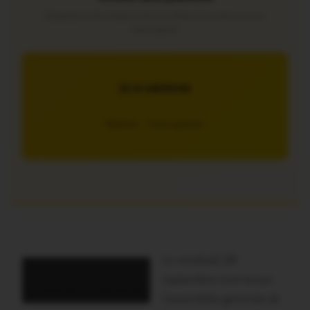
Soutenez notre média local et profitez d’une lecture sans
interruption
JE M’ABONNE
5€/mois – 7 jours gratuits
Le vendredi 28
septembre s’est tenue
Le nouveau bureauuveau
l’assemblée générale de