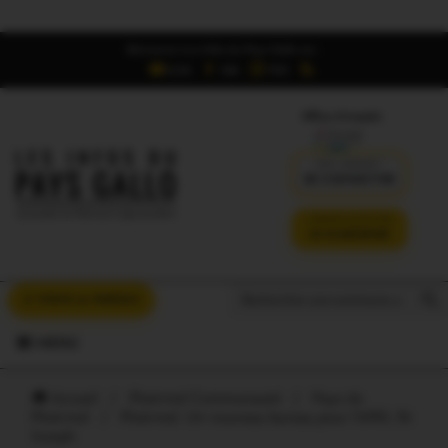
Retrouvez Les Infos du Pays Gallo sur :
6,5K
16K
700
Offres d'emploi
DÉJÀ ABONNÉ ?
SE CONNECTER
VERSION SANS PUB
JE M'ABONNE
Search But
Search
À VOUS LA PAROLE
for:
MENU
Accueil
/
Ploërmel Communauté
/
Pays de
Ploërmel
/
Ploërmel. Un nouveau bureau pour l’APEL St
Joseph