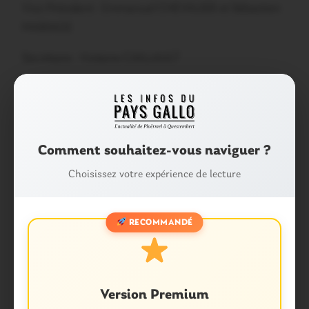
Vice Président : Emmanuel CHEVALIER et Sébastien
MARIAGE
Secrétaire : Violaine CAILLAULT
Secrétaire adjointe : Manuella HAMERY
Trésorier : Stéphane PEDRONO
Trésorier adjoint : Stéphanie BOULE
Comment souhaitez-vous naviguer ?
Choisissez votre expérience de lecture
Partager :
Facebook
X
E-mail
RECOMMANDÉ
Tags :
ÉCOLE SAINT-JOSEPH
PLOERMEL
Version Premium