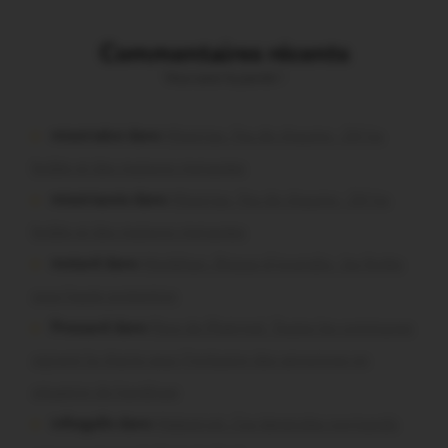
Commentaires récents
Vous avez la parole !
missiriakoi dans
Missiriac. Feu de chaume : 24 ha
brûlés et des maisons menacées
missiriacois dans
Missiriac. Feu de chaume : 24 ha
brûlés et des maisons menacées
motard dans
Morbihan. Risque d’incendie : les forêts
sous haute protection
Pressard dans
Pays de Ploërmel. Toutes les communes
signent la charte pour l’inclusion des personnes en
situation de handicap
infosgallo dans
Malestroit. Ces bénévoles normands