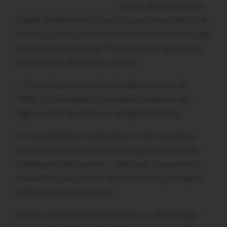
l’A.P.E.L de l’école Saint-
Joseph de Ploermel. L’occasion pour l’association, de
dresser un bilan moral et financier de l’année écoulée
mais aussi de remercier Thierry Gautier qui a cessé
ses fonctions de trésorier adjoint.
« Thierry faisait parti des chevilles ouvrières de
l’APEL et contribuait à l’excellente ambiance qui
règne au sein du bureau », souligne le bureau.
Les manifestations organisées ont été une pleine
réussite notamment la kermesse grâce à une forte
mobilisation des parents. «Sans eux, l’association
n’existerait pas» précise Sylvie Meunier, présidente
réélue pour la 3ème année.
L’A.P.E.L, forte des 106 adhérents sur 221 familles