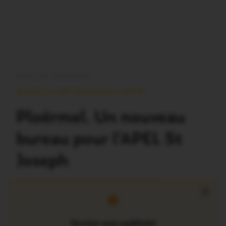
PAYS DE PLOËRMEL
Publié Le 29 Septembre 2018
Ploërmel. Un nouveau
bureau pour l’APEL St
Joseph
×
Version sans publicité