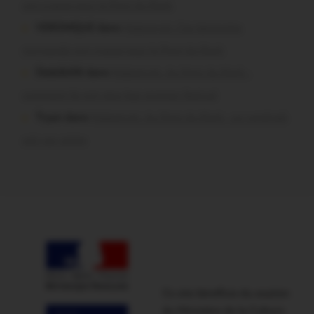
ont craqué pour le Pont du Rock
VERONIQUE dans
Malestroit. Ces bénévoles
normands ont craqué pour le Pont du Rock
Dedelle56 dans
Malestroit. Au Pont du Rock :
comment ils ont vécu leur premier festival
Tryan dans
Malestroit. Au Pont du Rock : un vendredi
soir sur scène
Ce site bénéficie du soutien
du Ministère de la Culture