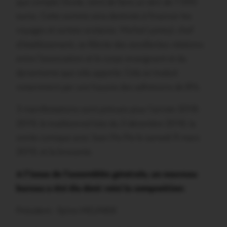
que compte l’école, vient de faire un don de 7 000
euros. Cette somme sera destinée à financer les
voyages et sorties scolaires. Michel Lameul, chef
d’établissement, se félicite des excellentes relations
entre l’association et le corps enseignant et du
dynamisme que cela apporte. Cela se traduit
notamment par une hausse des adhésions de 8%.
3 manifestations sont prévues pour l’année 2018-
2019, le traditionnel loto du 2 décembre 2018, la
soirée comique avec Jean Pie Pie le samedi 9 mars
2019, et la brocante.
A l’issue de l’assemblée générale, un nouveau
bureau a été élu dont voici la composition:
Président : Sylvie MEUNIER