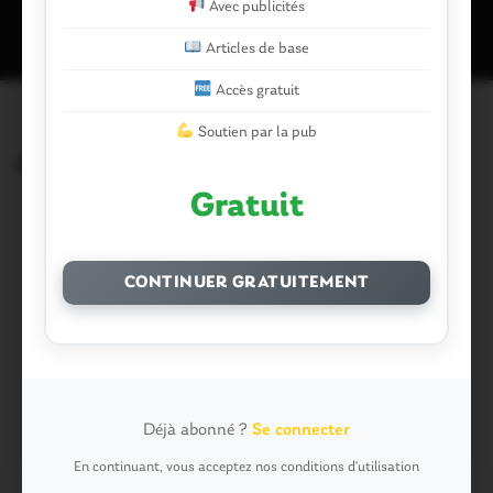
Avec publicités
Articles de base
Accès gratuit
Soutien par la pub
Articles similaires
Gratuit
CONTINUER GRATUITEMENT
Déjà abonné ?
Se connecter
En continuant, vous acceptez nos conditions d'utilisation