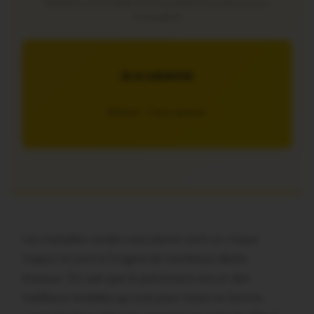
Soutenez notre média local et profitez d’une lecture sans
interruption
JE M’ABONNE
5€/mois – 7 jours gratuits
Les maladies cardio-vasculaires sont un risque
majeur et sont à l’origine de nombreux décès
brutaux. On sait que la prévention est un des
meilleurs remèdes qui soit pour rester en bonne