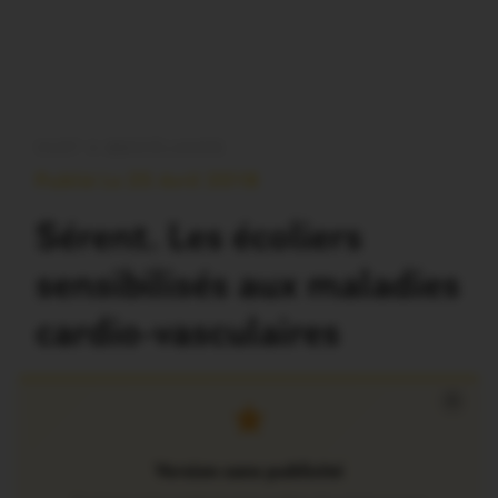
OUST À BROCÉLIANDE
Publié Le 25 Avril 2018
Sérent. Les écoliers
sensibilisés aux maladies
cardio-vasculaires
×
Version sans publicité