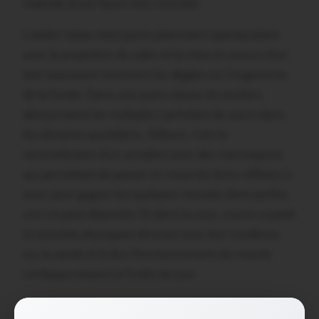
matinée d’une façon très concrète.
L’atelier tabac était particulièrement spectaculaire
avec la projection de vidéo et la mise en oeuvre d’un
test saisissant montrant les dégâts sur l’organisme
de la fumée. Dans une autre classe, les écoliers
découvraient les multiples cachettes du sucre dans
les aliments quotidiens. Ailleurs, c’est la
reconstitution d’un accident avec des mannequins
qui permettait de passer en revue les bons réflexes à
avoir pour gagner les quelques minutes dont parfois
une vie peut dépendre. Et dans la cour, course à pieds
et activités physiques diverses avec leur incidence
sur la santé et le bon fonctionnement du muscle
cardiaque étaient à l’ordre du jour.
Partager :