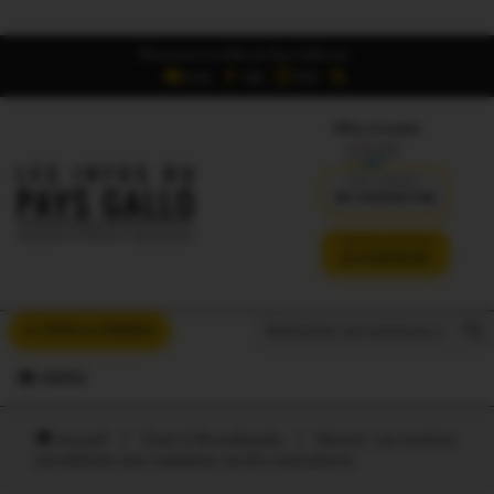
Retrouvez Les Infos du Pays Gallo sur :
6,5K
16K
700
Offres d'emploi
DÉJÀ ABONNÉ ?
SE CONNECTER
VERSION SANS PUB
JE M'ABONNE
Search But
Search
À VOUS LA PAROLE
for:
MENU
Accueil
/
Oust à Brocéliande
/
Sérent. Les écoliers
sensibilisés aux maladies cardio-vasculaires