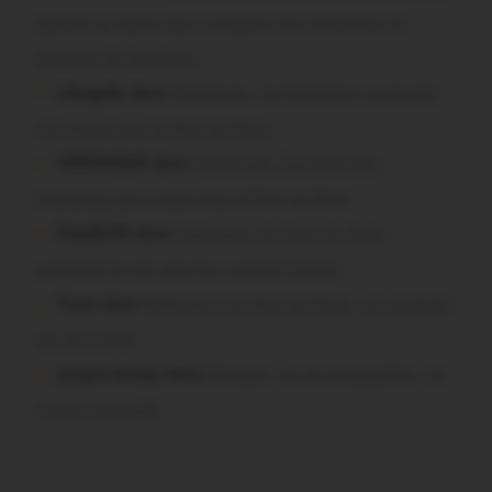
signent la charte pour l’inclusion des personnes en
situation de handicap
infosgallo dans
Malestroit. Ces bénévoles normands
ont craqué pour le Pont du Rock
VERONIQUE dans
Malestroit. Ces bénévoles
normands ont craqué pour le Pont du Rock
Dedelle56 dans
Malestroit. Au Pont du Rock :
comment ils ont vécu leur premier festival
Tryan dans
Malestroit. Au Pont du Rock : un vendredi
soir sur scène
jacques boulay dans
Damgan. Feu de broussailles : un
mineur interpellé