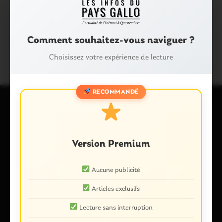
Facebook
X
E-mail
Comment souhaitez-vous naviguer ?
Tags :
ÉCOLE
SANTÉ
SÉRENT
Choisissez votre expérience de lecture
RECOMMANDÉ
Laisser un commentaire
Votre adresse e-mail ne sera pas publiée.
Les champs
Version Premium
obligatoires sont indiqués avec
*
Commentaire
*
Aucune publicité
Articles exclusifs
Lecture sans interruption