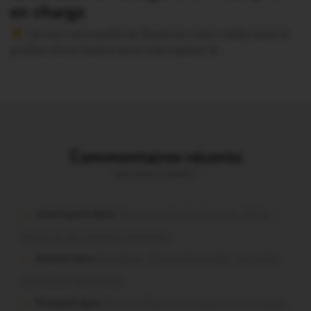
en charge
Version sans publicité Soutenez notre média local et
profitez d’une lecture sans interruption Je…
Commentaires récents
Vous avez la parole !
missiriacois dans
Missiriac. Feu de chaume : 24 ha
brûlés et des maisons menacées
motard dans
Morbihan. Risque d’incendie : les forêts
sous haute protection
Pressard dans
Pays de Ploërmel. Toutes les communes