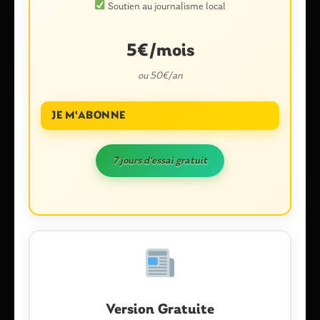
Soutien au journalisme local
5€/mois
ou 50€/an
Nom
*
JE M'ABONNE
E-mail
*
7 jours d'essai gratuit
Enregistrer mon nom, mon e-mail et mon site dans le
navigateur pour mon prochain commentaire.
Version Gratuite