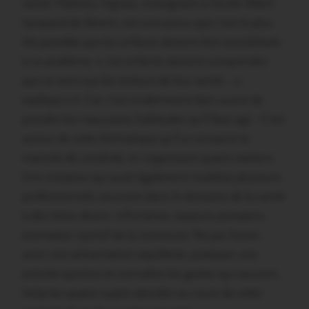
santé. Mathieu Vignais, enseignant à l’école Albert
Jacquard de Sérent, est convaincu que c’est le plus
tôt possible que les enfants doivent être sensibilisés
à ce problème. « Les enfants doivent comprendre
que ce sont eux les acteurs de leur santé… »,
explique-t-il. Car c’est évidemment bien avant de
prendre les mauvaises habitudes qu’il faut agir. C’est
autour de cette thématique qu’il a consacré la
matinée de vendredi, en organisant quatre ateliers.
Une initiative qui avait également mobilisé plusieurs
professionnels oeuvrant dans le domaine de la santé
à des titres divers: infirmières, sapeurs-pompiers,
animateur sportif de la commune. Ne pas fumer,
avoir une alimentation équilibrée, pratiquer une
activité sportive et connaître les gestes qui sauvent…
Voila les quatre sujets abordés au cours de cette