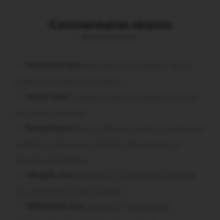
Commentaires récents
Vous avez la parole !
missiriacois dans
Missiriac. Feu de chaume : 24 ha
brûlés et des maisons menacées
motard dans
Morbihan. Risque d’incendie : les forêts
sous haute protection
Pressard dans
Pays de Ploërmel. Toutes les communes
signent la charte pour l’inclusion des personnes en
situation de handicap
infosgallo dans
Malestroit. Ces bénévoles normands
ont craqué pour le Pont du Rock
VERONIQUE dans
Malestroit. Ces bénévoles