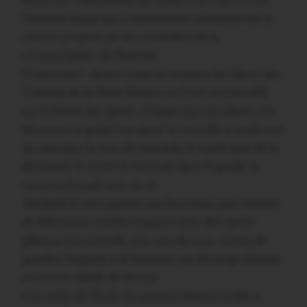
de les voir interprétées sur scène « en vrai ». C’est
L’amicale laïque qui a entièrement subventionné ce
concert proposé par les conseillers de la
circonscription de Ploërmel.
D’autre part , durant toute la semaine, les élèves des
7 classes de la Petite Section au Cm2 ont travaillé
sur le thème des épices. Chaque jour, les élèves ont
découvert et goûté une épice: la cannelle le lundi avec
les speculos; la noix de muscade, le mardi avec de la
béchamel; le cumin le mercredi dans le gouda; le
curcuma le jeudi avec du riz.
Vendredi ils sont passés aux fourneaux pour réaliser
de délicieuses recettes toujours avec des épices:
gâteaux à la cannelle, à la noix de coco, cornes de
gazelles, beignets à la bananes, jus d’orange alsacien
ou encore salade de fenouil.
A la sortie de l’école, les parents étaient invités à