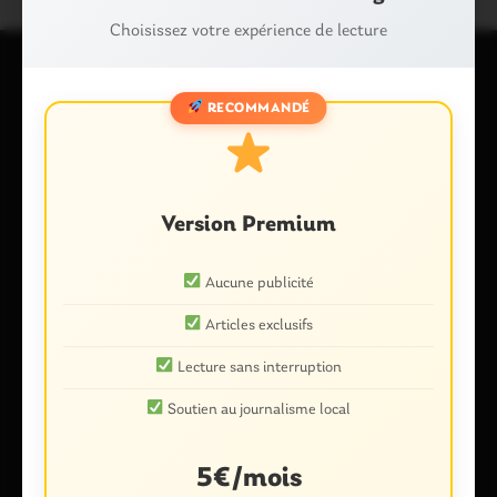
Choisissez votre expérience de lecture
RECOMMANDÉ
Laisser un commentaire
Votre adresse e-mail ne sera pas publiée.
Les champs
obligatoires sont indiqués avec
*
Commentaire
*
Version Premium
Aucune publicité
Articles exclusifs
Lecture sans interruption
Soutien au journalisme local
5€/mois
Nom
*