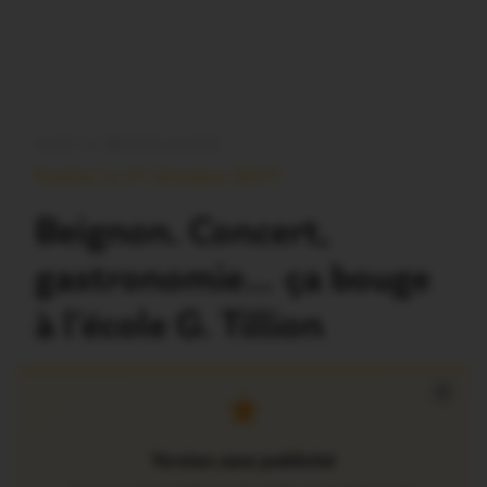
OUST À BROCÉLIANDE
Publié Le 21 Octobre 2017
Beignon. Concert,
gastronomie… ça bouge
à l’école G. Tillion
×
Version sans publicité