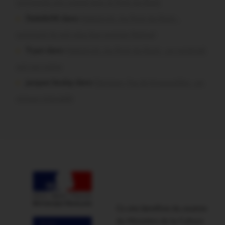
normands ont craqué pour le Pont du Rock
Dedelle56 dans
Malestroit. Au Pont du Rock :
comment ils ont vécu leur premier festival
Tryan dans
Malestroit. Au Pont du Rock : un vendredi
soir sur scène
jacques boulay dans
Damgan. Feu de broussailles : un
mineur interpellé
Ce site bénéficie du soutien
du Ministère de la Culture