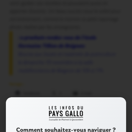
venir goûter ces recettes et pouvaient aussi en
apporter d’autres. Un beau succès sous le soleil pour
cet événement, comme le montre ce petit reportage
photo réalisé par les enseignants.
L
e prochain rendez vous de l’école
Germaine Tillion de Beignon:
Bourse aux Jouets et matériels de puériculture
le dimanche 19 novembre à la salle
multifonctio
ns de Beignon
de 10h à 17h.
Partager :
Facebook
X
E-mail
Tags :
BEIGNON
ÉCOLE
Comment souhaitez-vous naviguer ?