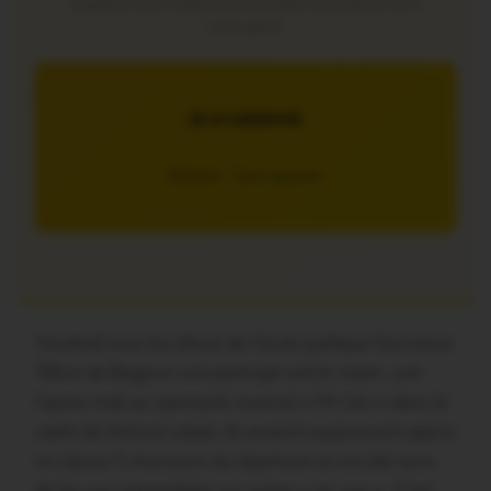
Soutenez notre média local et profitez d’une lecture sans
interruption
JE M’ABONNE
5€/mois – 7 jours gratuits
Vendredi tous les élèves de l’école publique Germaine
Tillion de Beignon ont participé soit le matin, soit
l’après-midi au spectacle musical « Mr Léo » dans le
cadre du festival Lalala. Ils avaient auparavant appris
en classe 5 chansons du répertoire et ont été ravis