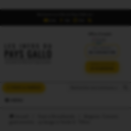
Retrouvez Les Infos du Pays Gallo sur :
6,5K
16K
700
Offres d'emploi
DÉJÀ ABONNÉ ?
SE CONNECTER
VERSION SANS PUB
JE M'ABONNE
Search But
Search
À VOUS LA PAROLE
for:
MENU
Accueil
/
Oust à Brocéliande
/
Beignon. Concert,
gastronomie… ça bouge à l’école G. Tillion