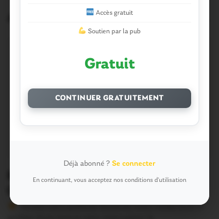
Accès gratuit
Articles similaires
Soutien par la pub
Gratuit
CONTINUER GRATUITEMENT
Déjà abonné ?
Se connecter
Beignon. 10 h 15 : l’école publique
En continuant, vous acceptez nos conditions d'utilisation
Germaine Tillion s’arrête… pour lire
Version sans publicité Soutenez notre média local et
profitez d’une lecture sans interruption Je…