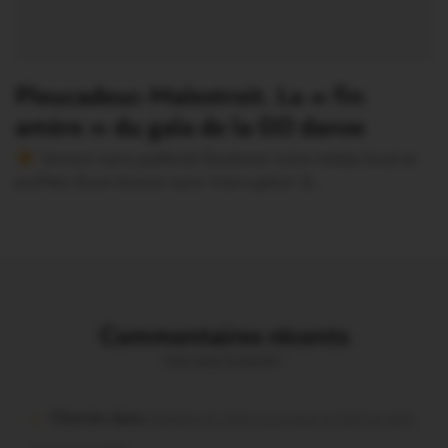
Pleucadeuc-Malestroit. La « fin
amère » du gala de la GO danse
Version sans publicité Soutenez notre média local et
profitez d’une lecture sans interruption Je…
Commentaires récents
Vous avez la parole !
Chevrier dans
Malestroit. Mais pourquoi le bief se vide-