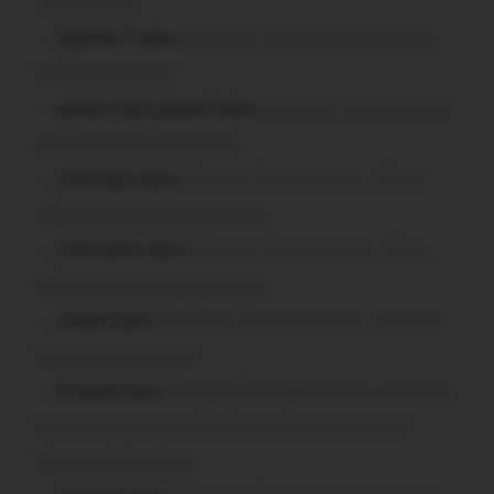
t-il aussi vite?
Question ? dans
Malestroit. Mais pourquoi le bief se
vide-t-il aussi vite?
poisson tout puissant dans
Malestroit. Mais pourquoi
le bief se vide-t-il aussi vite?
missiriakoi dans
Missiriac. Feu de chaume : 24 ha
brûlés et des maisons menacées
missiriacois dans
Missiriac. Feu de chaume : 24 ha
brûlés et des maisons menacées
motard dans
Morbihan. Risque d’incendie : les forêts
sous haute protection
Pressard dans
Pays de Ploërmel. Toutes les communes
signent la charte pour l’inclusion des personnes en
situation de handicap