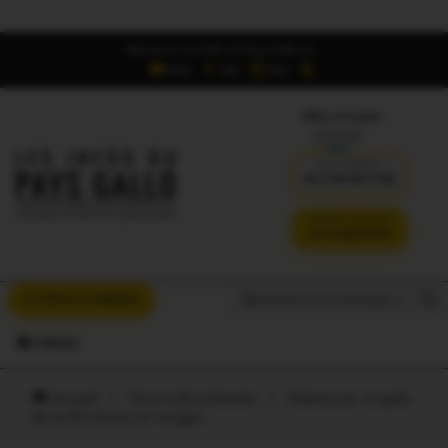
Retrouvez Les Infos du Pays Gallo sur :
6,5K
16K
700
Offres d'emploi
DÉJÀ ABONNÉ ?
SE CONNECTER
VERSION SANS PUB
JE M'ABONNE
Search But
Search
À VOUS LA PAROLE
for:
MENU
Accueil
/
Oust à Brocéliande
/
Malestroit. Le gala
de la GO danse en images