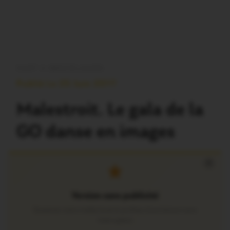
OUST À BROCÉLIANDE
Publié Le 25 Juin 2017
Malestroit. Le gala de la
GO danse en images
×
Version sans publicité
Soutenez notre média local et profitez d’une lecture sans
interruption