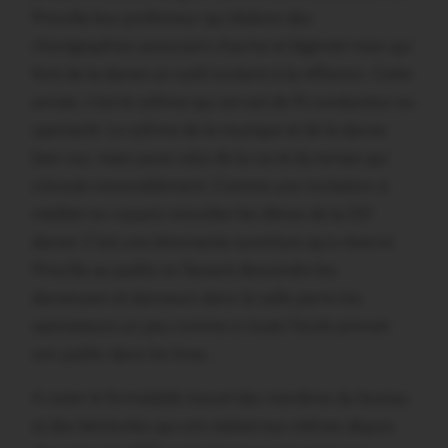
Priscilla leur professeur qui élabore des
chorégraphies associant charme et légèreté mais qui
font de la danse un outil incitant à la réflexion. Cette
année, c’est le rythme qui servait de fil conducteur au
spectacle. Le rythme de la musique et de la danse
bien sur, mais aussi celui de la vie et du temps qui
s’écoule inexorablement. Comme une invitation à
méditer en voyant virevolter les élèves de la GO
danse. C’est une étonnante ouverture qu’a réservé
Priscilla au public en faisant descendre les
danseuses et danseurs dans la salle parmi les
spectateurs un peu comme si toute l’école prenait
son public dans les bras…
A noter le formidable travail des membres du bureau
et des bénévoles qui ont réalisé eux-mêmes depuis