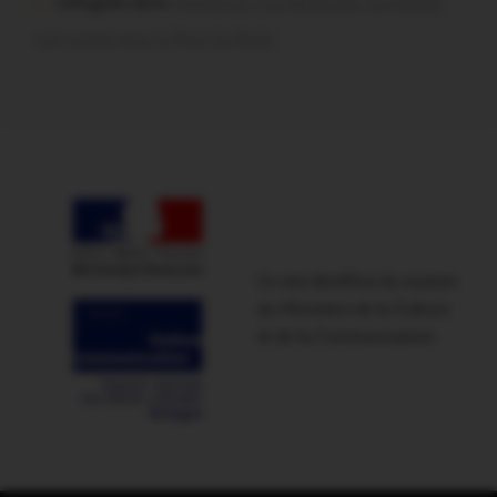
infosgallo dans
Malestroit. Ces bénévoles normands
ont craqué pour le Pont du Rock
Ce site bénéficie du soutien
du Ministère de la Culture
et de la Communication