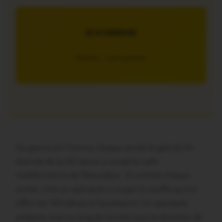
JE M’ABONNE
5€/mois – 7 jours gratuits
Du grand art! Comme chaque année le gala de fin
d’année de la GO danse a rempli la salle
multifonctions de Pleucadeuc. Et comme chaque
année, c’est un spectacle à couper le souffle qu’ont
offert les 165 élèves à l’assistance. Un spectacle
préparés tout au long de l’année sous la direction de