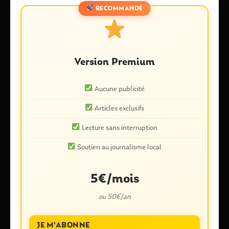
RECOMMANDÉ
Commentaire
*
Version Premium
Aucune publicité
Articles exclusifs
Lecture sans interruption
Nom
*
Soutien au journalisme local
5€/mois
E-mail
*
ou 50€/an
JE M'ABONNE