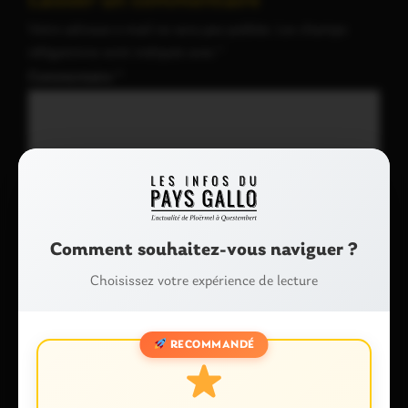
Laisser un commentaire
Votre adresse e-mail ne sera pas publiée.
Les champs
obligatoires sont indiqués avec
*
Commentaire
*
Comment souhaitez-vous naviguer ?
Choisissez votre expérience de lecture
Nom
*
RECOMMANDÉ
E-mail
*