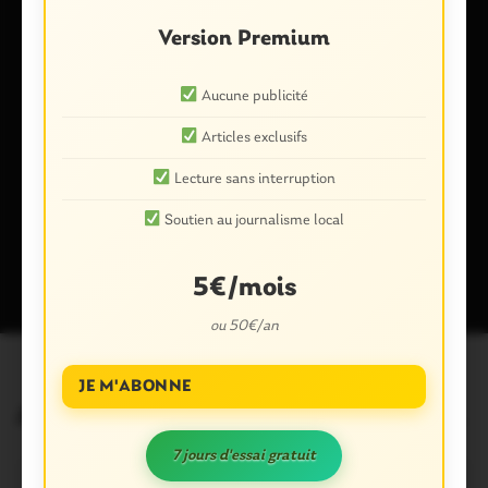
Version Premium
Aucune publicité
Enregistrer mon nom, mon e-mail et mon site dans le
navigateur pour mon prochain commentaire.
Articles exclusifs
Lecture sans interruption
Soutien au journalisme local
Ce site utilise Akismet pour réduire les indésirables.
En savoir plus
sur la façon dont les données de vos commentaires sont traitées
.
5€/mois
ou 50€/an
JE M'ABONNE
Articles similaires
7 jours d'essai gratuit