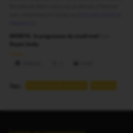
Brocéliande Sport nature qui se déroule à Ploërmel
avec notamment le trail du Lac
(
Lire notre article en
cliquant ici)
.
SPORTS : le programme du week=end
from
Guyon Jacky
Partager :
Facebook
X
E-mail
Tags :
PROGRAMME SPORTS
SPORTS