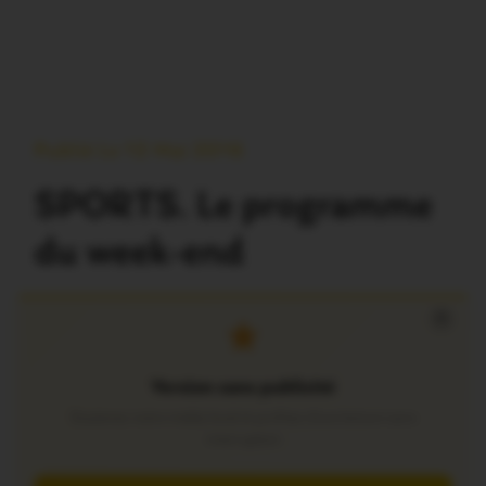
Publié Le 12 Mai 2016
SPORTS. Le programme
du week-end
×
Version sans publicité
Soutenez notre média local et profitez d’une lecture sans
interruption