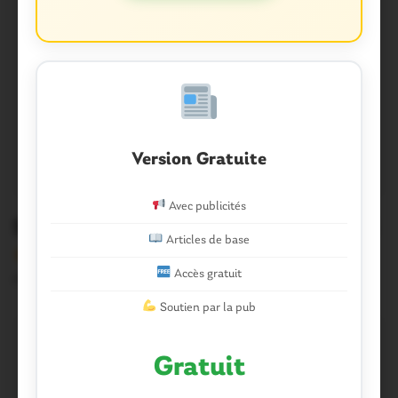
Version Gratuite
Avec publicités
SPORTS. Le programme du week-end
Articles de base
Version sans publicité Soutenez notre média local et
Accès gratuit
profitez d’une lecture sans interruption Je…
Soutien par la pub
Gratuit