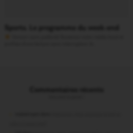
Sports. Le programme du week-end
Version sans publicité Soutenez notre média local et
profitez d’une lecture sans interruption Je…
Commentaires récents
Vous avez la parole !
malestroyen dans
Malestroit. Mais pourquoi le bief se
vide-t-il aussi vite?