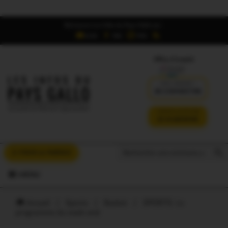
Retrouvez Les Infos du Pays Gallo sur :
6,5K
16K
700
Offres d'emploi
DÉJÀ ABONNÉ ?
SE CONNECTER
VERSION SANS PUB
JE M'ABONNE
Search But
Search
À VOUS LA PAROLE
for:
MENU
Accueil
/
Sports
/
Basket
/
SPORTS. Le
programme du week-end