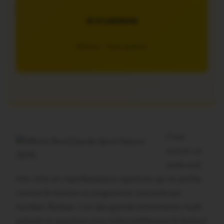
JE M’ABONNE
5€/mois – 7 jours gratuits
C’est
encore un
week-end
très riche en manifestations sportives qui se profile,
comme le montre ce programme concocté par
Aurélien Burban. L’un des grands évènements multi-
activiés et populaire sera indiscutablement le festival