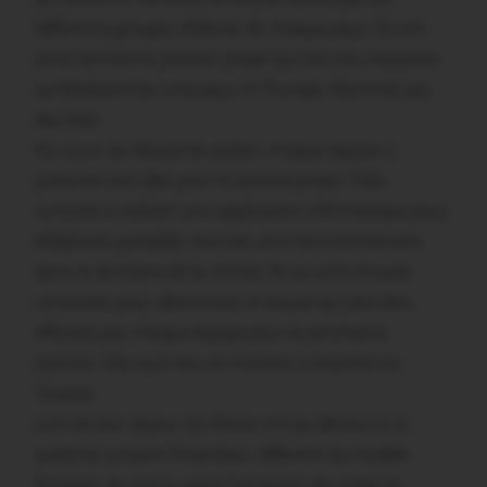
différents groupes d’élèves de chaque pays. Ils ont
ainsi terminé le premier projet qui est une maquette
symbolisant les cinq pays et l’Europe, illuminés par
des leds.
Au cours du deuxième atelier, chaque équipe a
présenté son idée pour le second projet. Cela
consiste à réaliser une application informatique pour
téléphone portable, tournée vers l’environnement,
dans le domaine de la chimie. Ils se sont ensuite
concertés pour déterminer le travail qui doit être
effectué par chaque équipe pour la prochaine
réunion. Elle aura lieu en Octobre à Istanbul en
Turquie.
Lors de leur séjour, les élèves ont pu découvrir le
système scolaire finlandais, différent du modèle
français. Ils ont eu aussi l’occasion de visiter la