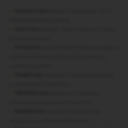
missiriacois dans
Missiriac. Feu de chaume : 24 ha
brûlés et des maisons menacées
motard dans
Morbihan. Risque d’incendie : les forêts
sous haute protection
Pressard dans
Pays de Ploërmel. Toutes les communes
signent la charte pour l’inclusion des personnes en
situation de handicap
infosgallo dans
Malestroit. Ces bénévoles normands
ont craqué pour le Pont du Rock
VERONIQUE dans
Malestroit. Ces bénévoles
normands ont craqué pour le Pont du Rock
Dedelle56 dans
Malestroit. Au Pont du Rock :
comment ils ont vécu leur premier festival