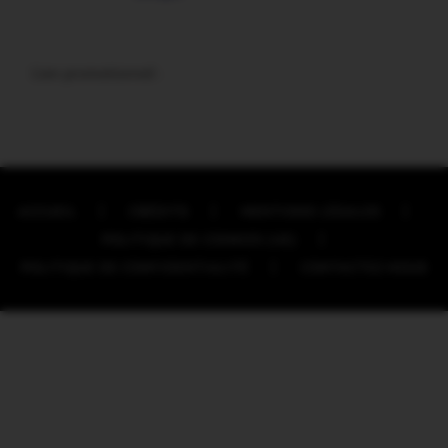
Lien promotionnel :
ACCUEIL
CRÉDITS
MENTIONS LÉGALES
POLITIQUE DE COOKIES (UE)
POLITIQUE DE CONFIDENTIALITÉ
CONTACTEZ-NOUS