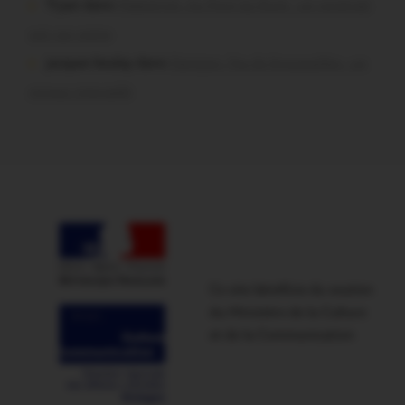
Tryan dans
Malestroit. Au Pont du Rock : un vendredi
soir sur scène
jacques boulay dans
Damgan. Feu de broussailles : un
mineur interpellé
Ce site bénéficie du soutien
du Ministère de la Culture
et de la Communication