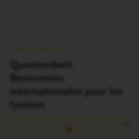
Publié Le 1 Mai 2015
Questembert.
Rencontres
internationales pour les
lycéens
×