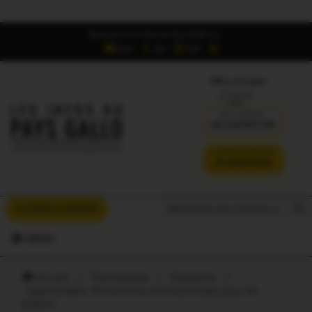
Retrouvez Les Infos du Pays Gallo sur :
6,5K
16K
700
Offres d'emploi
DÉJÀ ABONNÉ ?
SE CONNECTER
VERSION SANS PUB
JE M'ABONNE
Search But
Search
À VOUS LA PAROLE
for:
MENU
Accueil
/
Thématiques
/
Education
/
Questembert. Rencontres internationales pour les
lycéens