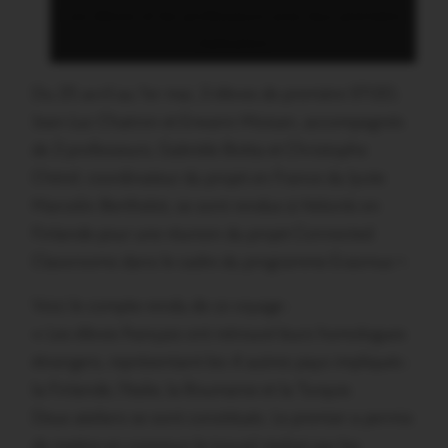
Les élèves et les professeurs avec leur première
réalisation
Du 25 avril au 1er mai, 2 élèves de première STI2D,
Jean-Luc Chatron et Erwann Moisan, accompagnés
de 2 professeurs, Gabrièle Botta et Christophe
Chérel, coordinateur du projet en France du lycée
Marcelin Berthelot, se sont rendus à Helsinki en
Finlande pour une réunion du projet Connected
Classrooms dans le cadre du programme Erasmus +.
Voici le compte-rendu de ce voyage :
« Les élèves français ont retrouvé leurs homologues
étrangers, représentant les 4 autres pays impliqués :
la Finlande, l’Italie, la Roumanie et la Turquie.
Deux ateliers se sont constitués. Le premier a permis
de mettre en commun le travail réalisé par les