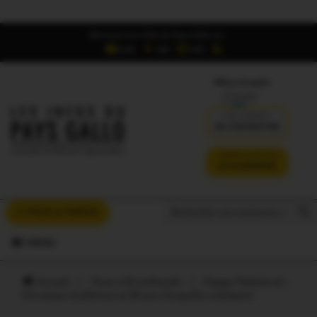
Retrouvez Les Infos du Pays Gallo sur :
6,5K
16K
700
Offres d'emploi
DÉJÀ ABONNÉ ?
SE CONNECTER
VERSION SANS PUB
JE M'ABONNE
Search But
Search
À VOUS LA PAROLE
for:
MENU
Accueil
/
Oust à Brocéliande
/
Happy Malestroit :
Christian Guillemot et Bruno Gicquello s’éclatent