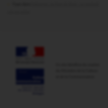
Tryan dans
Malestroit. Au Pont du Rock : un vendredi
soir sur scène
Ce site bénéficie du soutien
du Ministère de la Culture
et de la Communication