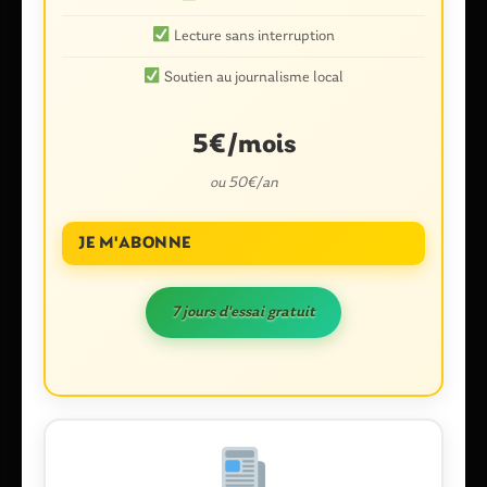
obligatoires sont indiqués avec
*
Lecture sans interruption
Commentaire
*
Soutien au journalisme local
5€/mois
ou 50€/an
JE M'ABONNE
7 jours d'essai gratuit
Nom
*
E-mail
*