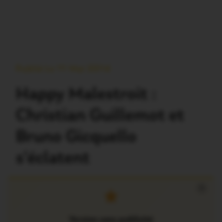
Publié Le 11 Mai 2014
Happy Malestroit :
Christian Guillemot et
Bruno Gicquello
s’éclatent
×
Version sans publicité