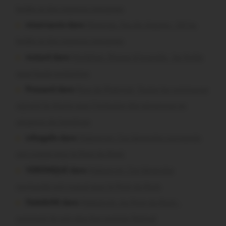
brûlés et des maisons menacées
missiriacois dans
Missiriac. Feu de chaume : 24 ha
brûlés et des maisons menacées
motard dans
Morbihan. Risque d’incendie : les forêts
sous haute protection
Pressard dans
Pays de Ploërmel. Toutes les communes
signent la charte pour l’inclusion des personnes en
situation de handicap
infosgallo dans
Malestroit. Ces bénévoles normands
ont craqué pour le Pont du Rock
VERONIQUE dans
Malestroit. Ces bénévoles
normands ont craqué pour le Pont du Rock
Dedelle56 dans
Malestroit. Au Pont du Rock :
comment ils ont vécu leur premier festival