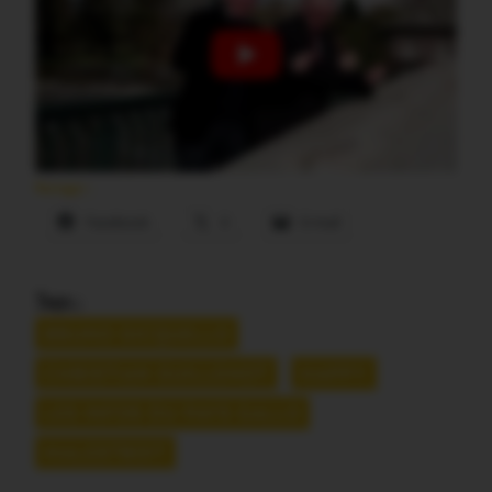
Partager :
Facebook
X
E-mail
Tags :
BRUNO GICQUELLO
CHRISTIAN GUILLEMOT
HAPPY
LES INFOS DU PAYS GALLO
MALESTROIT