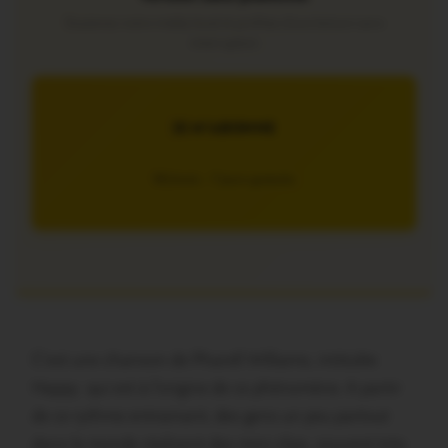
Soutenez notre média local et profitez d’une lecture sans
interruption
JE M’ABONNE
5€/mois – 7 jours gratuits
C’est une chanson
de Pharell Williams, intitulée
Happy
qui est à l’origine de ce phénomène. A partir
de ce rythme entrainant, des gens un peu partout
dans le monde réalisent des mini-clips, souvent très