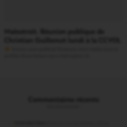
Malestroit. Réunion publique de
Christian Guillemot lundi à la CCVOL
Version sans publicité Soutenez notre média local et
profitez d’une lecture sans interruption Je…
Commentaires récents
Vous avez la parole !
missiriakoi dans
Missiriac. Feu de chaume : 24 ha