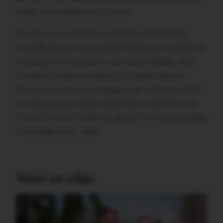
drôles, qu’ils diffusent sur le net.
En voici un qui devrait vous plaire, réalisé par la
nouvelle équipe municipale de Malestroit, pendant la
campagne. Vous pourrez y voir les candidats -dont
Christian Guillemot et Bruno Gicquello- danser
devant la caméra en compagnie de malestroyennes
et malestroyens. Petite indiscrétion, c’est Pierre, le
fils de Christian Guillemot, âgé de 11 ans qui a réalisé
le montage de la vidéo.
Voici ce clip: