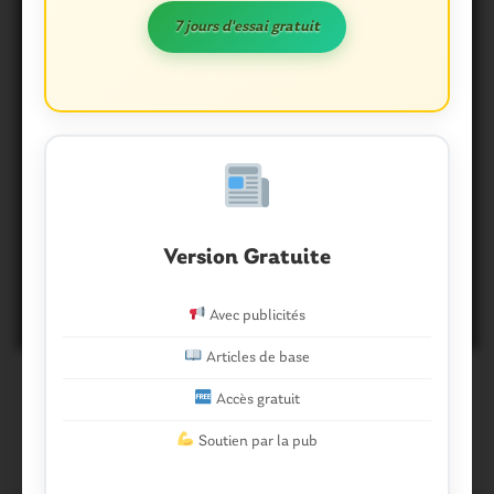
7 jours d'essai gratuit
PLOËRMEL
Ploërmel. Une soirée conviviale
au coeur du quartier des
Version Gratuite
Remparts
Avec publicités
24 Avril 2019
0
Articles de base
Accès gratuit
Soutien par la pub