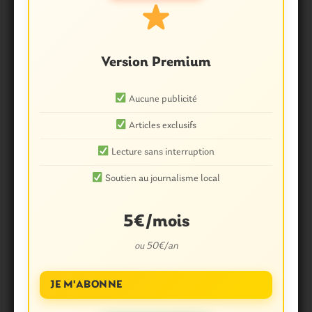
PAYS DE PLOËRMEL
Ploërmel. Un air de guinguette
Version Premium
dans le quartier des Remparts
13 Mai 2019
0
Aucune publicité
Articles exclusifs
Lecture sans interruption
Soutien au journalisme local
5€/mois
PAYS DE PLOËRMEL
ou 50€/an
Ploërmel. Revivez le carnaval en
vidéo
JE M'ABONNE
6 Mai 2019
0