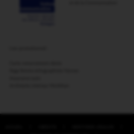
et de la Communication
Lien promotionnel :
Carte remerciement décès
Sage femme échographiste Vannes
Assurance auto
Architecte intérieur Morbihan
ACCUEIL
CRÉDITS
MENTIONS LÉGALES