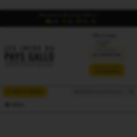
Retrouvez Les Infos du Pays Gallo sur :
6,5K
16K
700
Offres d'emploi
DÉJÀ ABONNÉ ?
SE CONNECTER
VERSION SANS PUB
JE M'ABONNE
Search But
Search
À VOUS LA PAROLE
for:
MENU