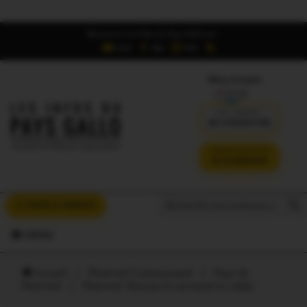
Retrouvez Les Infos du Pays Gallo sur :
6,5K
16K
700
Offres d'emploi
DÉJÀ ABONNÉ ?
SE CONNECTER
VERSION SANS PUB
JE M'ABONNE
Search But
Search
À VOUS LA PAROLE
for:
MENU
Accueil
/
Ploërmel Communauté
/
Pays de
Ploërmel
/
Ploërmel. Revivez le carnaval en vidéo