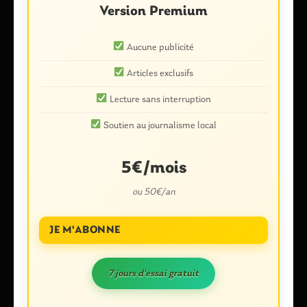
Version Premium
Aucune publicité
Articles exclusifs
Lecture sans interruption
Nom
*
Soutien au journalisme local
E-mail
*
5€/mois
ou 50€/an
JE M'ABONNE
Enregistrer mon nom, mon e-mail et mon site dans le
navigateur pour mon prochain commentaire.
7 jours d'essai gratuit