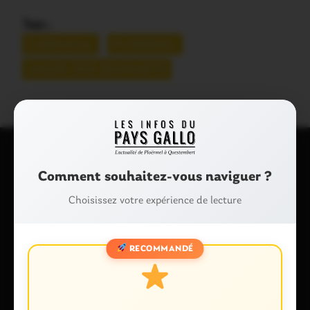
Tags :
CARNAVAL
PLOERMEL
UNION DES REMPARTS
Comment souhaitez-vous naviguer ?
Laisser un commentaire
Choisissez votre expérience de lecture
Votre adresse e-mail ne sera pas publiée.
Les champs
obligatoires sont indiqués avec
*
Commentaire
*
RECOMMANDÉ