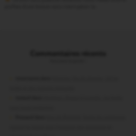
profitez d’une lecture sans interruption Je…
Commentaires récents
Vous avez la parole !
missiriacois dans
Missiriac. Feu de chaume : 24 ha
brûlés et des maisons menacées
motard dans
Morbihan. Risque d’incendie : les forêts
sous haute protection
Pressard dans
Pays de Ploërmel. Toutes les communes
signent la charte pour l’inclusion des personnes en