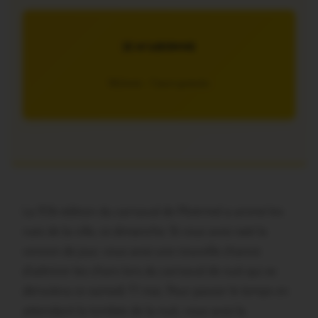
JE M’ABONNE
5€/mois – 7 jours gratuits
La 93è édition du carnaval de Ploërmel a animé les
rues de la ville, ce dimanche. Si vous avez raté la
version de jour, vous avez une nouvelle chance
d’admirer les chars lors du carnaval de nuit qui se
déroulera ce samedi 11 mai. Pour passer le temps en
attendant la tombée de la nuit, vous avez la