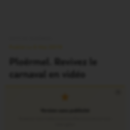
PAYS DE PLOËRMEL
Publié Le 6 Mai 2019
Ploërmel. Revivez le
carnaval en vidéo
×
Version sans publicité
Soutenez notre média local et profitez d’une lecture sans
interruption