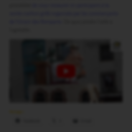
possibilité
de vous restaurer en participant à la
soirée cochon grillé organisée par les commerçants
de l’Union des Remparts
. De quoi joindre l’utile à
l’agréable…
Partager :
Facebook
X
E-mail