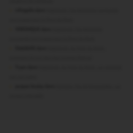
situation de handicap
infosgallo dans
Malestroit. Ces bénévoles normands
ont craqué pour le Pont du Rock
VERONIQUE dans
Malestroit. Ces bénévoles
normands ont craqué pour le Pont du Rock
Dedelle56 dans
Malestroit. Au Pont du Rock :
comment ils ont vécu leur premier festival
Tryan dans
Malestroit. Au Pont du Rock : un vendredi
soir sur scène
jacques boulay dans
Damgan. Feu de broussailles : un
mineur interpellé