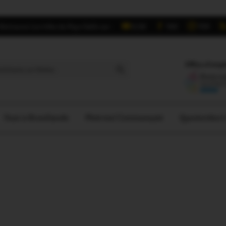
Retrouvez Les Infos du Pays Gallo sur :
6,5K
16K
700
Search Button
Offres d'empl
Oust à Brocéliande
Ploërmel Communauté
Questember