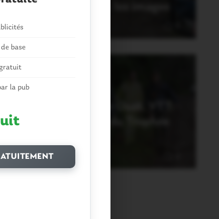
u TRJV: les résultats, les images
Juillet 2021
blicités
0
 de base
gratuit
ar la pub
PORTS
aupont-St Martin sur Oust. VTT:
uit
ls préparent la finale du Trophée
égional
ATUITEMENT
 Juin 2021
0