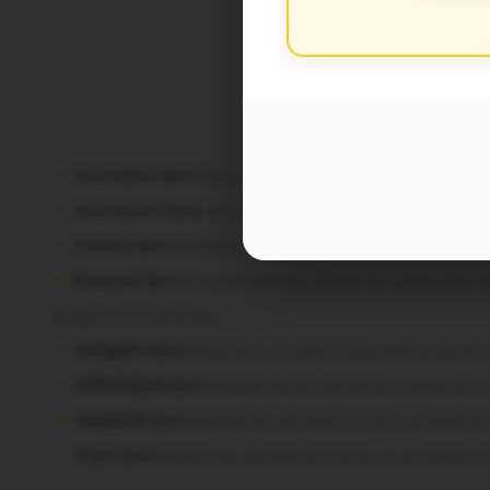
Commentaire
Vous avez la 
missiriakoi dans
Missiriac. Feu de chaume : 24 ha brûlé
missiriacois dans
Missiriac. Feu de chaume : 24 ha brûl
motard dans
Morbihan. Risque d’incendie : les forêts so
Pressard dans
Pays de Ploërmel. Toutes les communes sig
situation de handicap
infosgallo dans
Malestroit. Ces bénévoles normands ont 
VERONIQUE dans
Malestroit. Ces bénévoles normands o
Dedelle56 dans
Malestroit. Au Pont du Rock : comment il
Tryan dans
Malestroit. Au Pont du Rock : un vendredi soi