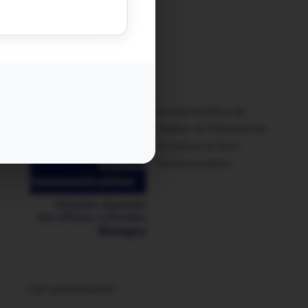
Ce site bénéficie du
soutien du Ministère de
la Culture et de la
Communication
Lien promotionnel :