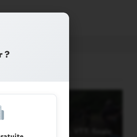
r ?
YCLISME
aint-Martin sur Oust. VTT: finale
ratuite