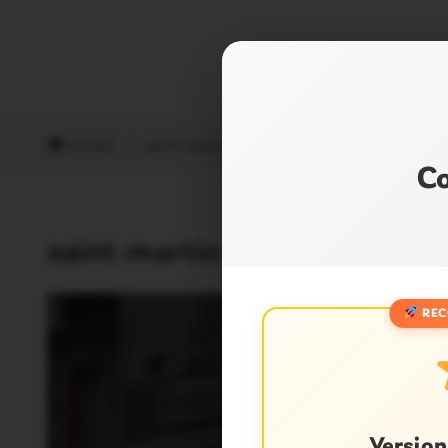
Accueil
/
saint-martin sur oust
Co
saint-martin sur oust
REC
Versio