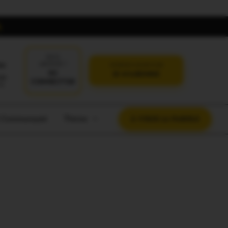
DÉJÀ
oi
ABONNÉ ?
VERSION SANS PUB
SE
JE M'ABONNE
CONNECTER
t Communauté
Thème
À VOUS LA PAROLE