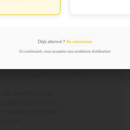
s récents
parole !
Déjà abonné ?
Se connecter
s et des maisons menacées
En continuant, vous acceptez nos conditions d'utilisation
és et des maisons menacées
us haute protection
nent la charte pour l’inclusion des personnes en
craqué pour le Pont du Rock
nt craqué pour le Pont du Rock
s ont vécu leur premier festival
r sur scène