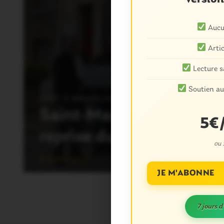
Aucun
Artic
Lecture s
Soutien au
OUST À BROCÉLIANDE
Saint-Martin sur Oust. L
5€
reprise du Proxi
ou
8 Juillet 2021
JE M'ABONNE
7 jours d