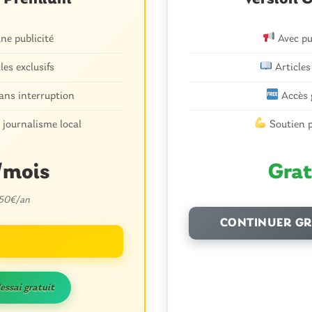
d
4 
e publicité
Avec pu
les exclusifs
Articles
ans interruption
Accès 
 journalisme local
Soutien p
S
T
eur bonheur c’est la
/mois
Grat
i
r
 50€/an
CONTINUER GR
27
0
'essai gratuit