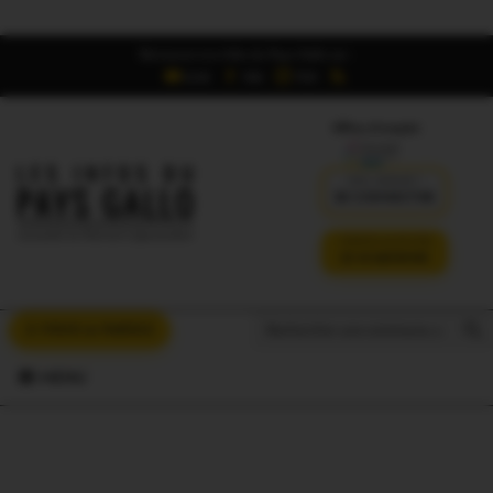
Retrouvez Les Infos du Pays Gallo sur :
6,5K
16K
700
Offres d'emploi
DÉJÀ ABONNÉ ?
SE CONNECTER
VERSION SANS PUB
JE M'ABONNE
Search But
Search
À VOUS LA PAROLE
for:
MENU