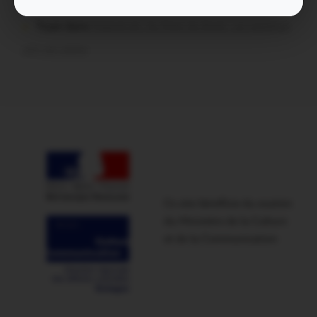
comment ils ont vécu leur premier festival
Tryan dans
Malestroit. Au Pont du Rock : un vendredi
soir sur scène
Ce site bénéficie du soutien
du Ministère de la Culture
et de la Communication