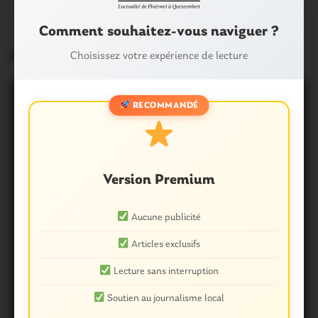
Comment souhaitez-vous naviguer ?
pot au feu facile et économique
Choisissez votre expérience de lecture
RECOMMANDÉ
Version Premium
Aucune publicité
Articles exclusifs
Lecture sans interruption
Soutien au journalisme local