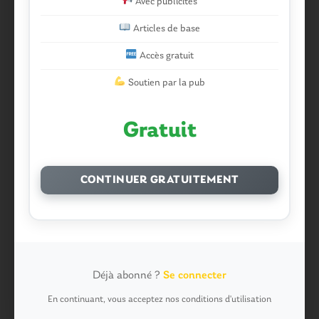
Avec publicités
missiriakoi dans
Missiriac. Feu de chaume : 24 ha
brûlés et des maisons menacées
Articles de base
missiriacois dans
Missiriac. Feu de chaume : 24 ha
Accès gratuit
brûlés et des maisons menacées
Soutien par la pub
motard dans
Morbihan. Risque d’incendie : les forêts
sous haute protection
Gratuit
Pressard dans
Pays de Ploërmel. Toutes les communes
signent la charte pour l’inclusion des personnes en
CONTINUER GRATUITEMENT
situation de handicap
infosgallo dans
Malestroit. Ces bénévoles normands
ont craqué pour le Pont du Rock
VERONIQUE dans
Malestroit. Ces bénévoles
Déjà abonné ?
Se connecter
normands ont craqué pour le Pont du Rock
En continuant, vous acceptez nos conditions d'utilisation
Dedelle56 dans
Malestroit. Au Pont du Rock :