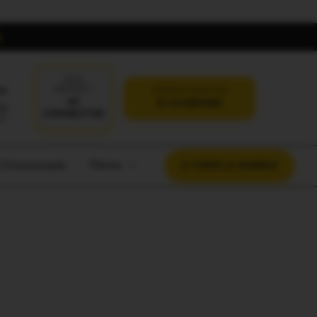
DÉJÀ
oi
ABONNÉ ?
VERSION SANS PUB
SE
JE M'ABONNE
CONNECTER
t Communauté
Thème
À VOUS LA PAROLE