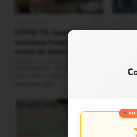
CORONAVIRUS
OUST À B
0
COVID 19. Josselin: de
Caro. U
nouveaux horaires pour le
musical
centre de dépistage
Vert
La mairie de Josselin communique: « Le
La rentrée c
maire de Josselin, Nicolas Jagoudet, et
matin, les 
Co
Annick Cardon, adjointe…
2 Septemb
3 Septembre 2021
REC