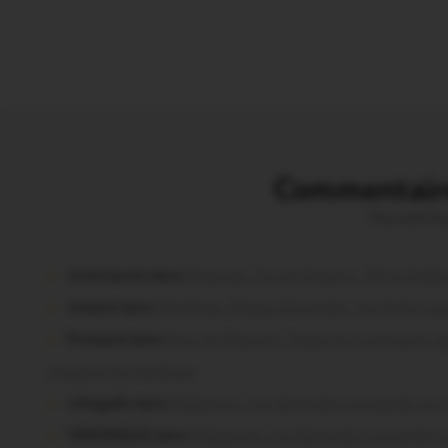
Commentaire
Vous avez la 
missiriacois dans
Missiriac. Feu de chaume : 24 ha brûl
motard dans
Morbihan. Risque d’incendie : les forêts so
Pressard dans
Pays de Ploërmel. Toutes les communes sig
situation de handicap
infosgallo dans
Malestroit. Ces bénévoles normands ont 
VERONIQUE dans
Malestroit. Ces bénévoles normands o