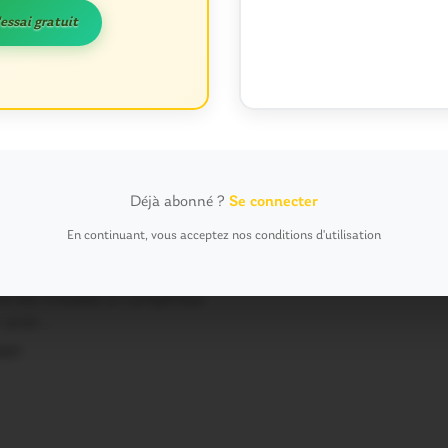
'essai gratuit
 COMMUNAUTÉ
0
éac. Les
Déjà abonné ?
Se connecter
ts ont co-
En continuant, vous acceptez nos conditions d'utilisation
it leurs abris bus
s-bus à destination des
nt été installés à Campénéac
n août.…
021