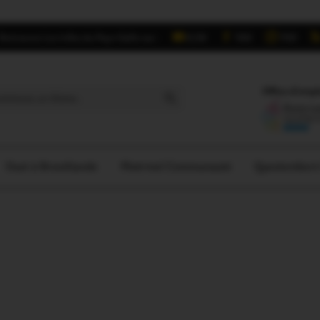
Retrouvez Les Infos du Pays Gallo sur :
6,5K
16K
700
Search Button
Offres d'empl
Oust à Brocéliande
Ploërmel Communauté
Questember