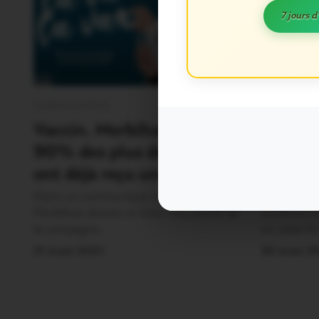
7 jours d
CORONAVIRUS
PLOËRMEL
0
Vaccin. Morbihan: plus de
Campén
90% des plus de 12 ans
habitan
ont déjà reçu une dose
constru
Dans un communiqué, la préfecture du
Quatre abri
Morbihan dresse un bilan très positif de
scolaires o
la campagne…
en cette fi
31 Août 2021
30 Août 2