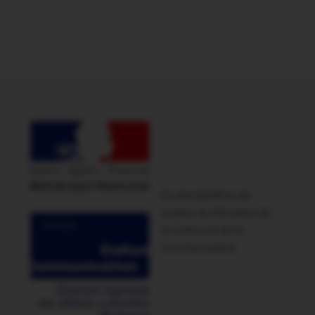
Ce site bénéficie du
soutien du Ministère de
la Culture et de la
Communication