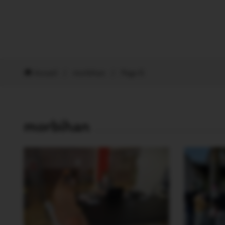
Accueil
/
morbihan
/
Page 6
morbihan