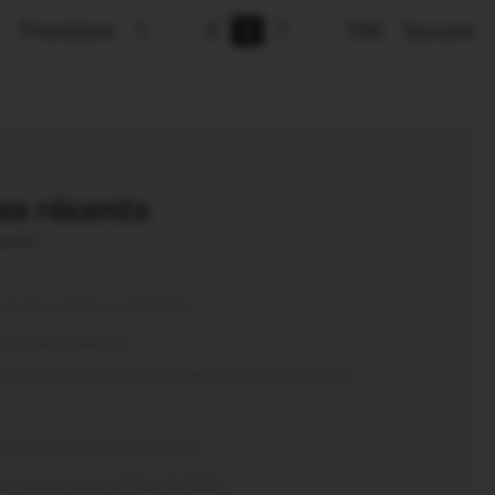
Précédent
1
…
5
6
7
…
156
Suivant
s récents
parole !
és et des maisons menacées
us haute protection
nent la charte pour l’inclusion des personnes en
craqué pour le Pont du Rock
nt craqué pour le Pont du Rock